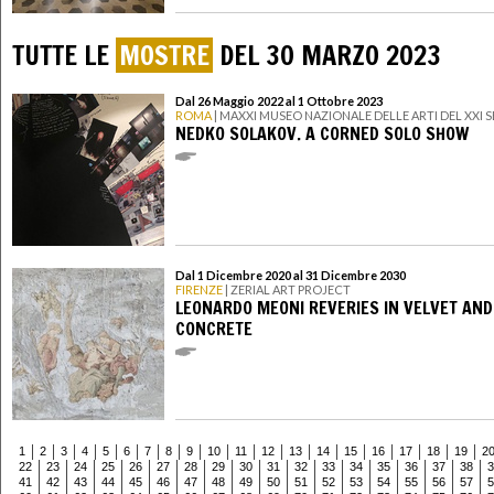
TUTTE LE
MOSTRE
DEL 30 MARZO 2023
Dal 26 Maggio 2022 al 1 Ottobre 2023
ROMA
| MAXXI MUSEO NAZIONALE DELLE ARTI DEL XXI
NEDKO SOLAKOV. A CORNED SOLO SHOW
Dal 1 Dicembre 2020 al 31 Dicembre 2030
FIRENZE
| ZERIAL ART PROJECT
LEONARDO MEONI REVERIES IN VELVET AND
CONCRETE
1
2
3
4
5
6
7
8
9
10
11
12
13
14
15
16
17
18
19
2
22
23
24
25
26
27
28
29
30
31
32
33
34
35
36
37
38
3
41
42
43
44
45
46
47
48
49
50
51
52
53
54
55
56
57
5