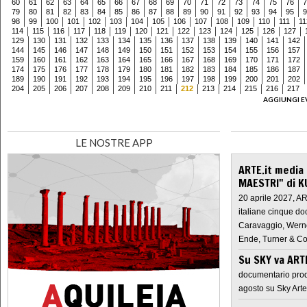
60
61
62
63
64
65
66
67
68
69
70
71
72
73
74
75
76
7
79
80
81
82
83
84
85
86
87
88
89
90
91
92
93
94
95
9
98
99
100
101
102
103
104
105
106
107
108
109
110
111
11
114
115
116
117
118
119
120
121
122
123
124
125
126
127
129
130
131
132
133
134
135
136
137
138
139
140
141
142
144
145
146
147
148
149
150
151
152
153
154
155
156
157
159
160
161
162
163
164
165
166
167
168
169
170
171
172
174
175
176
177
178
179
180
181
182
183
184
185
186
187
189
190
191
192
193
194
195
196
197
198
199
200
201
202
204
205
206
207
208
209
210
211
212
213
214
215
216
217
AGGIUNGI E
LE NOSTRE APP
ARTE.it media
MAESTRI" di K
20 aprile 2027, A
italiane cinque do
Caravaggio, Werne
Ende, Turner & Co
Su SKY va AR
documentario prod
agosto su Sky Arte