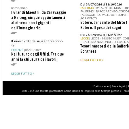
Dal 24/07/2026 al 31/10/2026
PALERMO
| PALAZZO BELMONTE RIS
06/08/2026
PALERMO I PARCO ARCHEOLOGICO 
I Grandi Maestri: da Caravaggio
PAESAGGISTICO VALLE DEI TEMPLI -
a Herzog, cinque appuntamenti
AGRIGENTO
Botero. L’incanto del Mito I
al cinema con i giganti
Botero. Il peso dei sogni
dell'immaginario
Dal 24/07/2026 al 31/01/2027
LECCE
| LECCE – MUSEO MUST I CO
Il nuovo volto del museo fiorentino
– GALLERIA NAZIONALE DI COSENZ
Tesori nascosti della Galleri
">
FIRENZE
| 06/08/2026
Borghese
Nel futuro degli Uffizi. Tra due
anni la chiusura dei lavori
LEGGI TUTTO >
LEGGI TUTTO >
|
|
Dati societari
Note legali
ARTE.it è una testata giornalistica online iscritta al Registro della Stampa presso il Trib