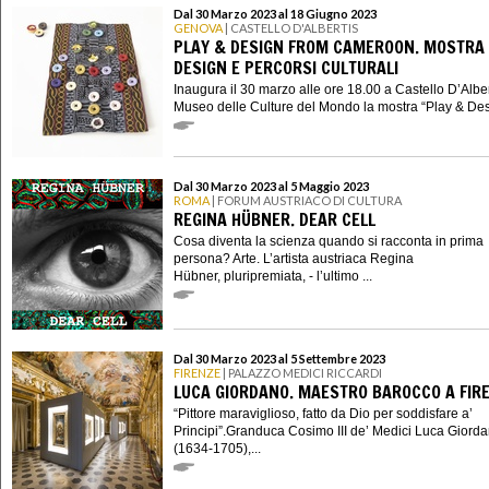
Dal 30 Marzo 2023 al 18 Giugno 2023
GENOVA
| CASTELLO D'ALBERTIS
PLAY & DESIGN FROM CAMEROON. MOSTRA 
DESIGN E PERCORSI CULTURALI
Inaugura il 30 marzo alle ore 18.00 a Castello D’Alber
Museo delle Culture del Mondo la mostra “Play & Des.
Dal 30 Marzo 2023 al 5 Maggio 2023
ROMA
| FORUM AUSTRIACO DI CULTURA
REGINA HÜBNER. DEAR CELL
Cosa diventa la scienza quando si racconta in prima
persona? Arte. L’artista austriaca Regina
Hübner, pluripremiata, - l’ultimo ...
Dal 30 Marzo 2023 al 5 Settembre 2023
FIRENZE
| PALAZZO MEDICI RICCARDI
LUCA GIORDANO. MAESTRO BAROCCO A FIR
“Pittore maraviglioso, fatto da Dio per soddisfare a’
Principi”.Granduca Cosimo III de’ Medici Luca Giord
(1634-1705),...