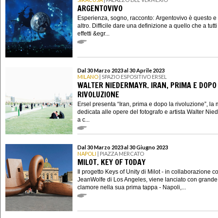
ARGENTOVIVO
Esperienza, sogno, racconto: Argentovivo è questo e
altro. Difficile dare una definizione a quello che a tutti 
effetti &egr...
Dal 30 Marzo 2023 al 30 Aprile 2023
MILANO
| SPAZIO ESPOSITIVO ERSEL
WALTER NIEDERMAYR. IRAN, PRIMA E DOPO
RIVOLUZIONE
Ersel presenta “Iran, prima e dopo la rivoluzione”, la
dedicata alle opere del fotografo e artista Walter Nie
a c...
Dal 30 Marzo 2023 al 30 Giugno 2023
NAPOLI
| PIAZZA MERCATO
MILOT. KEY OF TODAY
Il progetto Keys of Unity di Milot - in collaborazione c
JeanWolfe di Los Angeles, viene lanciato con grande
clamore nella sua prima tappa - Napoli,...