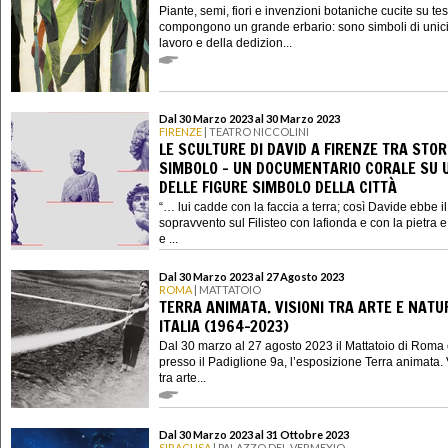
Piante, semi, fiori e invenzioni botaniche cucite su te
compongono un grande erbario: sono simboli di unici
lavoro e della dedizion...
Dal 30 Marzo 2023 al 30 Marzo 2023
FIRENZE
| TEATRO NICCOLINI
LE SCULTURE DI DAVID A FIRENZE TRA STOR
SIMBOLO - UN DOCUMENTARIO CORALE SU 
DELLE FIGURE SIMBOLO DELLA CITTÀ
“… lui cadde con la faccia a terra; così Davide ebbe il
sopravvento sul Filisteo con lafionda e con la pietra e 
e ...
Dal 30 Marzo 2023 al 27 Agosto 2023
ROMA
| MATTATOIO
TERRA ANIMATA. VISIONI TRA ARTE E NATU
ITALIA (1964-2023)
Dal 30 marzo al 27 agosto 2023 il Mattatoio di Roma 
presso il Padiglione 9a, l’esposizione Terra animata. 
tra arte...
Dal 30 Marzo 2023 al 31 Ottobre 2023
SIRACUSA
| PALAZZO DEL VERMEXIO