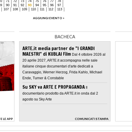
70
71
72
73
74
75
76
77
78
89
90
91
92
93
94
95
96
97
107
108
109
110
111
112
113
AGGIUNGI EVENTO >
BACHECA
ARTE.it media partner de "I GRANDI
MAESTRI" di KUBLAI Film
Dal 4 ottobre 2026 al
20 aprile 2027, ARTE.it accompagna nelle sale
italiane cinque documentari d'arte dedicati a
Caravaggio, Werner Herzog, Frida Kahlo, Michael
Ende, Turner & Constable
Su SKY va ARTE E PROPAGANDA
Il
documentario prodotto da ARTE.it in onda dal 2
agosto su Sky Arte
E LE APP
COMUNICATI STAMPA
>