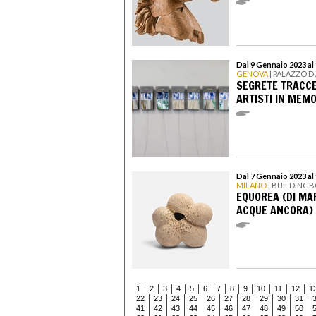
Dal 9 Gennaio 2023 al
GENOVA
| PALAZZO 
SEGRETE TRACCE
ARTISTI IN MEM
Dal 7 Gennaio 2023 al
MILANO
| BUILDING
EQUOREA (DI MAR
ACQUE ANCORA)
1
2
3
4
5
6
7
8
9
10
11
12
1
22
23
24
25
26
27
28
29
30
31
41
42
43
44
45
46
47
48
49
50