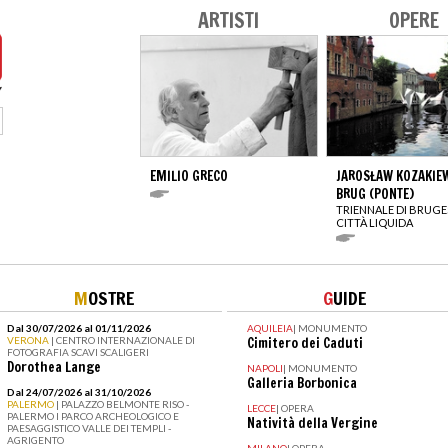
ARTISTI
OPERE
EMILIO GRECO
JAROSŁAW KOZAKIEW
BRUG (PONTE)
TRIENNALE DI BRUGES
CITTÀ LIQUIDA
M
OSTRE
G
UIDE
Dal 30/07/2026 al 01/11/2026
AQUILEIA
|
MONUMENTO
VERONA
| CENTRO INTERNAZIONALE DI
Cimitero dei Caduti
FOTOGRAFIA SCAVI SCALIGERI
Dorothea Lange
NAPOLI
|
MONUMENTO
Galleria Borbonica
Dal 24/07/2026 al 31/10/2026
PALERMO
| PALAZZO BELMONTE RISO -
LECCE
|
OPERA
PALERMO I PARCO ARCHEOLOGICO E
Natività della Vergine
PAESAGGISTICO VALLE DEI TEMPLI -
AGRIGENTO
MILANO
|
OPERA