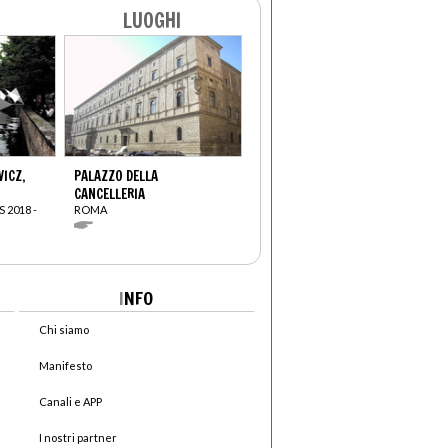
LUOGHI
ICZ,
PALAZZO DELLA
CANCELLERIA
 2018 -
ROMA
I
NFO
Chi siamo
Manifesto
Canali e APP
I nostri partner