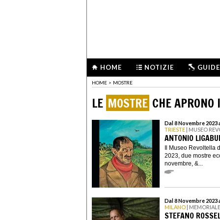
HOME
NOTIZIE
GUIDE
HOME
>
MOSTRE
LE
MOSTRE
CHE APRONO 
Dal 8 Novembre 2023 
TRIESTE
| MUSEO REV
ANTONIO LIGABU
Il Museo Revoltella d
2023, due mostre ecce
novembre, &...
Dal 8 Novembre 2023 
MILANO
| MEMORIALE
STEFANO ROSSEL