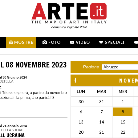
domenica 9 agosto 2026
MOSTRE
FOTO
VIDEO
SPECIALI
IL 08 NOVEMBRE 2023
Regione
al 30 Giugno 2024
NOVE
OLTELLA
E
LUN
MAR
MER
i Trieste ospiterà, a partire da novembre
zionali: la prima, che partirà l’8
30
31
1
6
7
8
13
14
15
al 7 Gennaio 2024
 DELLA SHOAH
20
21
22
LI. UCRAINA