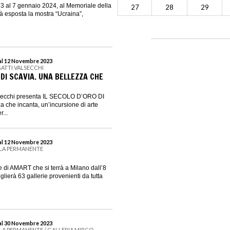
3 al 7 gennaio 2024, al Memoriale della
27
28
29
à esposta la mostra “Ucraina”,
al 12 Novembre 2023
ATTI VALSECCHI
 DI SCAVIA. UNA BELLEZZA CHE
lsecchi presenta IL SECOLO D’ORO DI
 che incanta, un’incursione di arte
...
al 12 Novembre 2023
LLA PERMANENTE
 di AMART che si terrà a Milano dall’8
lierà 63 gallerie provenienti da tutta
al 30 Novembre 2023
LA PERMANENTE / GALLERIA MIRCO