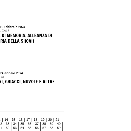
 10 Febbraio 2024
DUCALE
 DI MEMORIA. ALLEANZA DI
ORIA DELLA SHOAH
 9 Gennaio 2024
BOX
I, GHIACCI, NUVOLE E ALTRE
3
14
15
16
17
18
19
20
21
32
33
34
35
36
37
38
39
40
51
52
53
54
55
56
57
58
59