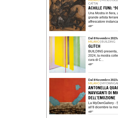
CATTAI
ACHILLE FUNI: ‘
Una Mostra in fiera,
grande artista ferrar
affrescatore instancab
Dal 8 Novembre 2023 
MILANO
| BUILDING
GLITCH
BUILDING presenta, 
2024, la mostra collet
cura di C...
Dal 8 Novembre 2023 
MILANO
| MYOWNGALL
ANTONELLA QUACC
NAVIGANTI DI MI
DELL’EMOZIONE
La MyOwnGallery - S
all’8 dicembre la mos