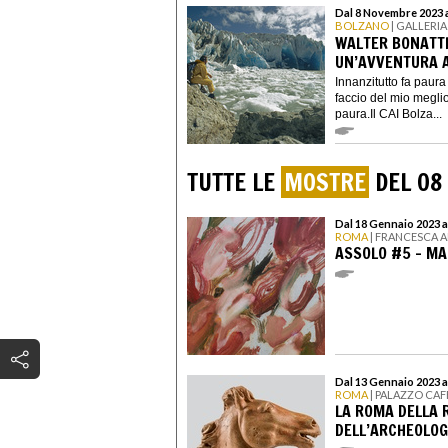
Dal 8 Novembre 2023 
BOLZANO
| GALLERIA
WALTER BONATTI.
UN’AVVENTURA A
Innanzitutto fa paura
faccio del mio megli
paura.Il CAI Bolza...
TUTTE LE
MOSTRE
DEL 08
Dal 18 Gennaio 2023 a
ROMA
| FRANCESCA 
ASSOLO #5 - MA
Dal 13 Gennaio 2023 a
ROMA
| PALAZZO CAFF
LA ROMA DELLA 
DELL’ARCHEOLOG