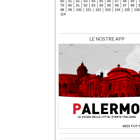
60
61
62
63
64
65
66
67
68
69
79
80
81
82
83
84
85
86
87
88
98
99
100
101
102
103
104
105
106
114
LE NOSTRE APP
VEDI TUTT
>