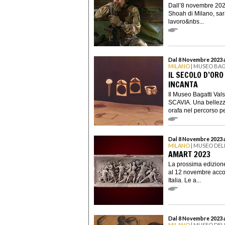
Dall’8 novembre 202
Shoah di Milano, sar
lavoro&nbs...
Dal 8 Novembre 2023 
MILANO
| MUSEO BAG
IL SECOLO D’ORO
INCANTA
Il Museo Bagatti Va
SCAVIA. Una bellezza
orafa nel percorso per
Dal 8 Novembre 2023 
MILANO
| MUSEO DE
AMART 2023
La prossima edizione
al 12 novembre accog
Italia. Le a...
Dal 8 Novembre 2023 
MILANO
| MUSEO DEL