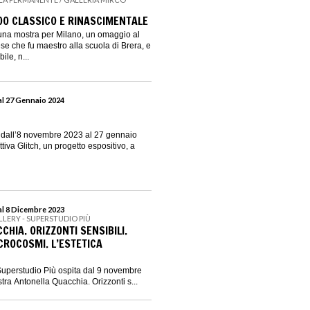
900 CLASSICO E RINASCIMENTALE
 una mostra per Milano, un omaggio al
ese che fu maestro alla scuola di Brera, e
ile, n...
al 27 Gennaio 2024
dall’8 novembre 2023 al 27 gennaio
tiva Glitch, un progetto espositivo, a
al 8 Dicembre 2023
ERY - SUPERSTUDIO PIÙ
HIA. ORIZZONTI SENSIBILI.
CROCOSMI. L’ESTETICA
uperstudio Più ospita dal 9 novembre
tra Antonella Quacchia. Orizzonti s...