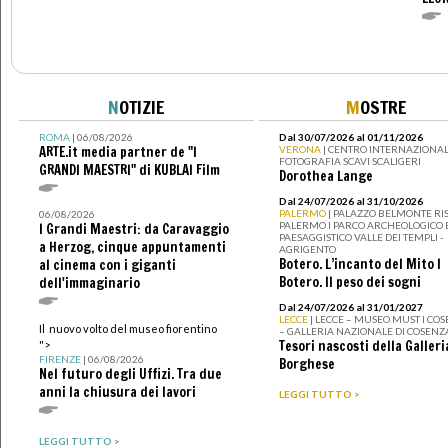
N
OTIZIE
M
OSTRE
ROMA
| 06/08/2026
Dal 30/07/2026 al 01/11/2026
ARTE.it media partner de "I
VERONA
| CENTRO INTERNAZIONAL
FOTOGRAFIA SCAVI SCALIGERI
GRANDI MAESTRI" di KUBLAI Film
Dorothea Lange
Dal 24/07/2026 al 31/10/2026
PALERMO
| PALAZZO BELMONTE RIS
06/08/2026
PALERMO I PARCO ARCHEOLOGICO 
I Grandi Maestri: da Caravaggio
PAESAGGISTICO VALLE DEI TEMPLI -
a Herzog, cinque appuntamenti
AGRIGENTO
Botero. L’incanto del Mito I
al cinema con i giganti
Botero. Il peso dei sogni
dell'immaginario
Dal 24/07/2026 al 31/01/2027
LECCE
| LECCE – MUSEO MUST I CO
Il nuovo volto del museo fiorentino
– GALLERIA NAZIONALE DI COSENZ
Tesori nascosti della Galleri
">
FIRENZE
| 06/08/2026
Borghese
Nel futuro degli Uffizi. Tra due
anni la chiusura dei lavori
LEGGI TUTTO >
LEGGI TUTTO >