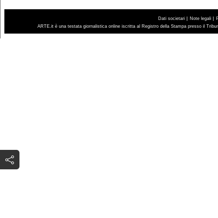
|
|
Dati societari
Note legali
ARTE.it è una testata giornalistica online iscritta al Registro della Stampa presso il Trib