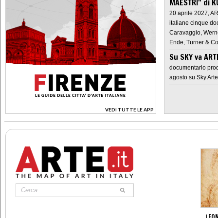
MAESTRI" di K
20 aprile 2027, A
italiane cinque do
Caravaggio, Werne
Ende, Turner & Co
Su SKY va AR
documentario prod
agosto su Sky Arte
VEDI TUTTE LE APP
>
LEON