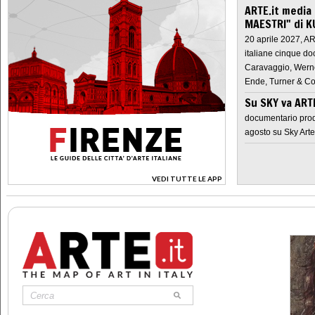
ARTE.it media
MAESTRI" di K
20 aprile 2027, A
italiane cinque do
Caravaggio, Werne
Ende, Turner & Co
Su SKY va AR
documentario prod
agosto su Sky Arte
VEDI TUTTE LE APP
>