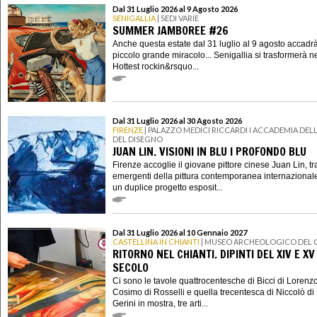
Dal 31 Luglio 2026 al 9 Agosto 2026
SENIGALLIA
| SEDI VARIE
SUMMER JAMBOREE #26
Anche questa estate dal 31 luglio al 9 agosto accadr
piccolo grande miracolo... Senigallia si trasformerà n
Hottest rockin&rsquo...
Dal 31 Luglio 2026 al 30 Agosto 2026
FIRENZE
| PALAZZO MEDICI RICCARDI I ACCADEMIA DELL
DEL DISEGNO
JUAN LIN. VISIONI IN BLU I PROFONDO BLU
Firenze accoglie il giovane pittore cinese Juan Lin, tra
emergenti della pittura contemporanea internazional
un duplice progetto esposit...
Dal 31 Luglio 2026 al 10 Gennaio 2027
CASTELLINA IN CHIANTI
| MUSEO ARCHEOLOGICO DEL 
RITORNO NEL CHIANTI. DIPINTI DEL XIV E XV
SECOLO
Ci sono le tavole quattrocentesche di Bicci di Lorenzo
Cosimo di Rosselli e quella trecentesca di Niccolò di 
Gerini in mostra, tre arti...