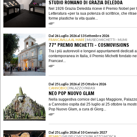
STUDIO ROMANO DI GRAZIA DELEDDA
Nel 1926 Grazia Deledda riceve il Premio Nobel per 
Letteratura «per la sua potenza di scrittrice, che ritrae
forme plastiche la vita quale...
Dal 26 Luglio 2026 al 13 Settembre 2026
FRANCAVILLA AL MARE
| MUSEO MICHETTI - MUMI
77° PREMIO MICHETTI - COSMOVISIONS
Tra i più autorevoli e longevi appuntamenti dedicati al
contemporanea in Italia, il Premio Michetti fondato n
Francavi...
Dal 25 Luglio 2026 al 25 Ottobre 2026
CANNOBIO
| PALAZZO PARASI
NEO POP NUOVO GLAM
Nella suggestiva cornice del Lago Maggiore, Palazzo
a Cannobio ospita dal 25 luglio al 25 ottobre la most
Pop Nuovo Glam, a cura di Giorg...
Dal 25 Luglio 2026 al 10 Gennaio 2027
PESARO
| MUSEI CIVICI DI PALAZZO MOSCA