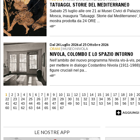
TATUAGGI. STORIE DEL MEDITERRANEO
Sabato 25 luglio alle ore 21 ai Musei Civici di Palazz
Mosca, inaugura ‘Tatuaggi. Storie dal Mediterraneo’, 
mostra prodotta da 24 ORE ...
Dal 24 Luglio 2026 al 25 Ottobre 2026
ORANI
| MUSEO NIVOLA
NIVOLA, COLOMBO E LO SPAZIO INTORNO
Nell’ambito del nuovo programma Nivola vis-à-vis, p
per mettere in dialogo Costantino Nivola (1911-1988
figure cruciali nel pa...
1
2
3
4
5
6
7
8
9
10
11
12
13
14
15
16
17
18
19
2
22
23
24
25
26
27
28
29
30
31
32
33
34
35
36
37
38
3
41
42
43
44
45
46
47
48
49
50
51
52
53
54
55
56
57
5
60
61
62
63
64
65
66
67
AGGIUNGI
LE NOSTRE APP