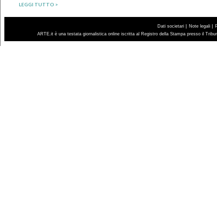
LEGGI TUTTO >
|
|
Dati societari
Note legali
ARTE.it è una testata giornalistica online iscritta al Registro della Stampa presso il Trib