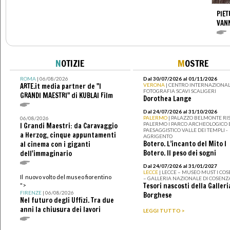
PIET
VAN
N
OTIZIE
M
OSTRE
ROMA
| 06/08/2026
Dal 30/07/2026 al 01/11/2026
ARTE.it media partner de "I
VERONA
| CENTRO INTERNAZIONAL
FOTOGRAFIA SCAVI SCALIGERI
GRANDI MAESTRI" di KUBLAI Film
Dorothea Lange
Dal 24/07/2026 al 31/10/2026
PALERMO
| PALAZZO BELMONTE RIS
06/08/2026
PALERMO I PARCO ARCHEOLOGICO 
I Grandi Maestri: da Caravaggio
PAESAGGISTICO VALLE DEI TEMPLI -
a Herzog, cinque appuntamenti
AGRIGENTO
Botero. L’incanto del Mito I
al cinema con i giganti
Botero. Il peso dei sogni
dell'immaginario
Dal 24/07/2026 al 31/01/2027
LECCE
| LECCE – MUSEO MUST I CO
Il nuovo volto del museo fiorentino
– GALLERIA NAZIONALE DI COSENZ
Tesori nascosti della Galleri
">
FIRENZE
| 06/08/2026
Borghese
Nel futuro degli Uffizi. Tra due
anni la chiusura dei lavori
LEGGI TUTTO >