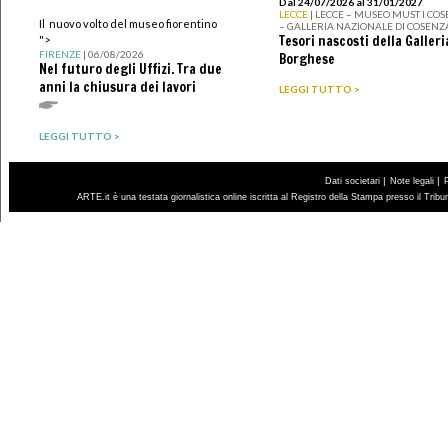
Dal 24/07/2026 al 31/01/2027
LECCE
| LECCE – MUSEO MUST I CO
Il nuovo volto del museo fiorentino
– GALLERIA NAZIONALE DI COSENZ
Tesori nascosti della Galleri
">
FIRENZE
| 06/08/2026
Borghese
Nel futuro degli Uffizi. Tra due
anni la chiusura dei lavori
LEGGI TUTTO >
LEGGI TUTTO >
|
|
Dati societari
Note legali
ARTE.it è una testata giornalistica online iscritta al Registro della Stampa presso il Trib