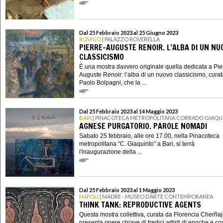
Dal 25 Febbraio 2023 al 25 Giugno 2023
ROVIGO
| PALAZZO ROVERELLA
PIERRE-AUGUSTE RENOIR. L’ALBA DI UN NU
CLASSICISMO
È una mostra davvero originale quella dedicata a Pie
Auguste Renoir: l’alba di un nuovo classicismo, cura
Paolo Bolpagni, che la ...
Dal 25 Febbraio 2023 al 14 Maggio 2023
BARI
| PINACOTECA METROPOLITANA CORRADO GIAQU
AGNESE PURGATORIO. PAROLE NOMADI
Sabato 25 febbraio, alle ore 17.00, nella Pinacoteca
metropolitana “C. Giaquinto” a Bari, si terrà
l'inaugurazione della ...
Dal 25 Febbraio 2023 al 1 Maggio 2023
NAPOLI
| MADRE - MUSEO D’ARTE CONTEMPORANEA
THINK TANK: REPRODUCTIVE AGENTS
Questa mostra collettiva, curata da Florencia Cherñaj
presenta opere chiave di tredici artisti di epoche e co