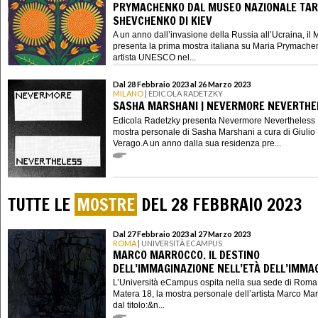
PRYMACHENKO DAL MUSEO NAZIONALE TA
SHEVCHENKO DI KIEV
A un anno dall’invasione della Russia all’Ucraina, il 
presenta la prima mostra italiana su Maria Prymache
artista UNESCO nel...
Dal 28 Febbraio 2023 al 26 Marzo 2023
MILANO
| EDICOLA RADETZKY
SASHA MARSHANI | NEVERMORE NEVERTHE
Edicola Radetzky presenta Nevermore Nevertheless
mostra personale di Sasha Marshani a cura di Giulio
Verago.A un anno dalla sua residenza pre...
TUTTE LE
MOSTRE
DEL 28 FEBBRAIO 2023
Dal 27 Febbraio 2023 al 27 Marzo 2023
ROMA
| UNIVERSITÀ ECAMPUS
MARCO MARROCCO. IL DESTINO
DELL’IMMAGINAZIONE NELL’ETÀ DELL’IMMA
L’Università eCampus ospita nella sua sede di Roma,
Matera 18, la mostra personale dell’artista Marco Ma
dal titolo:&n...