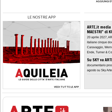
AGGIUNGI E
LE NOSTRE APP
ARTE.it media
MAESTRI" di K
20 aprile 2027, A
italiane cinque do
Caravaggio, Werne
Ende, Turner & Co
Su SKY va AR
documentario prod
agosto su Sky Arte
VEDI TUTTE LE APP
>