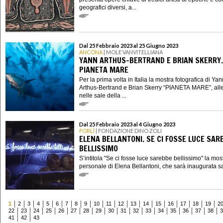
geografici diversi, a...
Dal 25 Febbraio 2023 al 25 Giugno 2023
ANCONA
| MOLE VANVITELLIANA
YANN ARTHUS-BERTRAND E BRIAN SKERRY.
PIANETA MARE
Per la prima volta in Italia la mostra fotografica di Yan
Arthus-Bertrand e Brian Skerry “PIANETA MARE”, alle
nelle sale della ...
Dal 25 Febbraio 2023 al 4 Giugno 2023
FORLÌ
| FONDAZIONE DINO ZOLI
ELENA BELLANTONI. SE CI FOSSE LUCE SAR
BELLISSIMO
S’intitola "Se ci fosse luce sarebbe bellissimo" la mos
personale di Elena Bellantoni, che sarà inaugurata sa
1
2
3
4
5
6
7
8
9
10
11
12
13
14
15
16
17
18
19
2
22
23
24
25
26
27
28
29
30
31
32
33
34
35
36
37
38
3
41
42
43