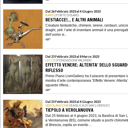
Dal 26 Febbraio 2023 al 4 Giugno 2023
BARD
| FORTE DI BARD
BESTIACCE!... E ALTRI ANIMALI
Creature fantastiche, chimere, sirene, centauri, unicor
draghi, yeti: l’arte di inventare animali è una prerogat
dell’uomo si...
Dal 25 Febbraio 2023 al 8 Marzo 2023
LECCE
| FONDAZIONE PALMIERI
EFFETTO VENERE: ALTERITA’ DELLO SGUARD
RIFLESSO
Primo Piano LivinGallery ha il piacere di presentare l
mostra d’arte contemporanea “Effetto Venere: Alterita’
sguardo rifless...
Dal 25 Febbraio 2023 al 4 Giugno 2023
VEROLANUOVA
| BASILICA DI SAN LORENZO
TIEPOLO A VEROLANUOVA
Dal 25 febbraio al 4 giugno 2023, la Basilica di San 
a Verolanuova (BS), comune situato a pochi chilometr
di Brescia, ospita un evento ...