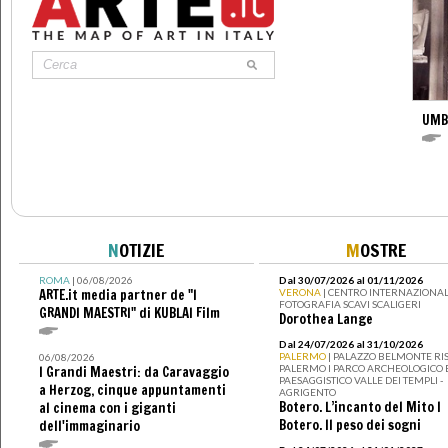
UMB
N
OTIZIE
M
OSTRE
ROMA
| 06/08/2026
Dal 30/07/2026 al 01/11/2026
ARTE.it media partner de "I
VERONA
| CENTRO INTERNAZIONAL
FOTOGRAFIA SCAVI SCALIGERI
GRANDI MAESTRI" di KUBLAI Film
Dorothea Lange
Dal 24/07/2026 al 31/10/2026
PALERMO
| PALAZZO BELMONTE RIS
06/08/2026
PALERMO I PARCO ARCHEOLOGICO 
I Grandi Maestri: da Caravaggio
PAESAGGISTICO VALLE DEI TEMPLI -
a Herzog, cinque appuntamenti
AGRIGENTO
Botero. L’incanto del Mito I
al cinema con i giganti
Botero. Il peso dei sogni
dell'immaginario