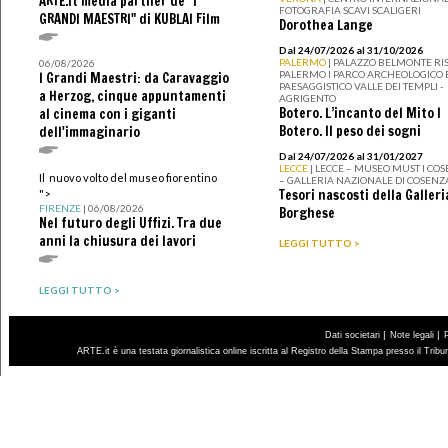
ARTE.it media partner de "I
FOTOGRAFIA SCAVI SCALIGERI
GRANDI MAESTRI" di KUBLAI Film
Dorothea Lange
Dal 24/07/2026 al 31/10/2026
PALERMO
| PALAZZO BELMONTE RIS
06/08/2026
PALERMO I PARCO ARCHEOLOGICO 
I Grandi Maestri: da Caravaggio
PAESAGGISTICO VALLE DEI TEMPLI -
a Herzog, cinque appuntamenti
AGRIGENTO
Botero. L’incanto del Mito I
al cinema con i giganti
Botero. Il peso dei sogni
dell'immaginario
Dal 24/07/2026 al 31/01/2027
LECCE
| LECCE – MUSEO MUST I CO
Il nuovo volto del museo fiorentino
– GALLERIA NAZIONALE DI COSENZ
Tesori nascosti della Galleri
">
FIRENZE
| 06/08/2026
Borghese
Nel futuro degli Uffizi. Tra due
anni la chiusura dei lavori
LEGGI TUTTO >
LEGGI TUTTO >
|
|
Dati societari
Note legali
ARTE.it è una testata giornalistica online iscritta al Registro della Stampa presso il Trib