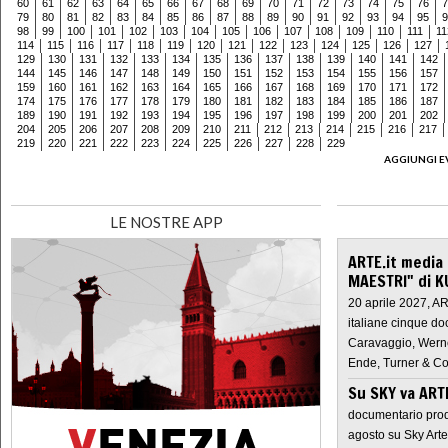
60
61
62
63
64
65
66
67
68
69
70
71
72
73
74
75
76
7
79
80
81
82
83
84
85
86
87
88
89
90
91
92
93
94
95
9
98
99
100
101
102
103
104
105
106
107
108
109
110
111
11
114
115
116
117
118
119
120
121
122
123
124
125
126
127
129
130
131
132
133
134
135
136
137
138
139
140
141
142
144
145
146
147
148
149
150
151
152
153
154
155
156
157
159
160
161
162
163
164
165
166
167
168
169
170
171
172
174
175
176
177
178
179
180
181
182
183
184
185
186
187
189
190
191
192
193
194
195
196
197
198
199
200
201
202
204
205
206
207
208
209
210
211
212
213
214
215
216
217
219
220
221
222
223
224
225
226
227
228
229
AGGIUNGI E
LE NOSTRE APP
ARTE.it media
MAESTRI" di K
20 aprile 2027, A
italiane cinque do
Caravaggio, Werne
Ende, Turner & Co
Su SKY va AR
documentario prod
agosto su Sky Arte