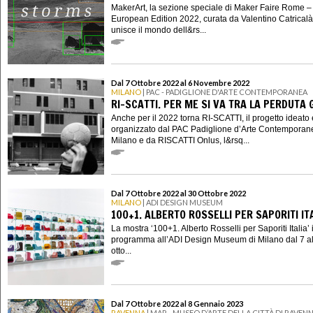
MakerArt, la sezione speciale di Maker Faire Rome –
European Edition 2022, curata da Valentino Catricalà
unisce il mondo dell&rs...
Dal 7 Ottobre 2022 al 6 Novembre 2022
MILANO
| PAC - PADIGLIONE D'ARTE CONTEMPORANEA
RI-SCATTI. PER ME SI VA TRA LA PERDUTA 
Anche per il 2022 torna RI-SCATTI, il progetto ideato 
organizzato dal PAC Padiglione d’Arte Contemporan
Milano e da RISCATTI Onlus, l&rsq...
Dal 7 Ottobre 2022 al 30 Ottobre 2022
MILANO
| ADI DESIGN MUSEUM
100+1. ALBERTO ROSSELLI PER SAPORITI IT
La mostra ‘100+1. Alberto Rosselli per Saporiti Italia’ 
programma all’ADI Design Museum di Milano dal 7 a
otto...
Dal 7 Ottobre 2022 al 8 Gennaio 2023
RAVENNA
| MAR - MUSEO D’ARTE DELLA CITTÀ DI RAVEN