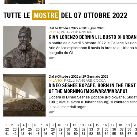
TUTTE LE
MOSTRE
DEL 07 OTTOBRE 2022
Dal 6 Ottobre 2022 al 30 Luglio 2023
ROMA
| PALAZZO BARBERINI
GIAN LORENZO BERNINI. IL BUSTO DI URBANO
A partire da giovedì 6 ottobre 2022 le Gallerie Naziona
Arte Antica ospiteranno il busto in bronzo di Urbano VI
eseguito da Gi...
Dal 6 Ottobre 2022 al 29 Gennaio 2023
MILANO
| PIRELLI HANGARBICOCCA
DINEO SESHEE BOPAPE. BORN IN THE FIRST 
OF THE MORNING [MOSWARA’MARAPO]
L’opera di Dineo Seshee Bopape (Polokwane, Sudafr
1981; vive e lavora a Johannesburg) si contraddistin
l’uso di materiali organ...
1
2
3
4
5
6
7
8
9
10
11
12
13
14
15
16
17
18
19
2
22
23
24
25
26
27
28
29
30
31
32
33
34
35
36
37
38
3
41
42
43
44
45
46
47
48
49
50
51
52
53
54
55
56
57
5