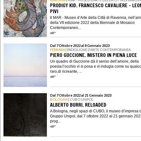
PRODIGY KID. FRANCESCO CAVALIERE - LE
PIVI
Il MAR - Museo d’Arte della Città di Ravenna, nell’am
della VII edizione 2022 della Biennale di Mosaico
Contemporaneo...
Dal 7 Ottobre 2022 al 8 Gennaio 2023
FERRARA
| PADIGLIONE D’ARTE CONTEMPORANEA
PIERO GUCCIONE. MISTERO IN PIENA LUCE
Un quadro di Guccione dà il senso dell’amore, della
poesia:l’occhio vi si posa e vi indugia come su qualc
raro,di ricreante, ...
Dal 7 Ottobre 2022 al 21 Gennaio 2023
BOLOGNA
| CUBO UNIPOL
ALBERTO BURRI. RELOADED
A Bologna, negli spazi di CUBO, il museo d’impresa 
Gruppo Unipol, dal 7 ottobre 2022 al 21 gennaio 202
prog...