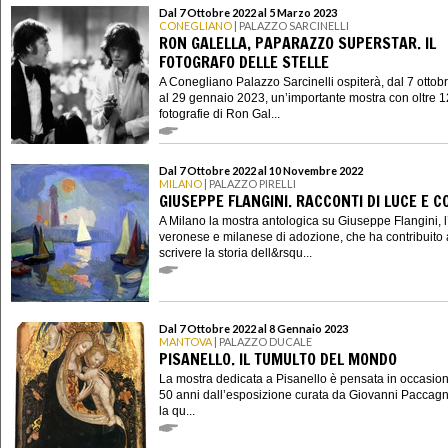
Dal 7 Ottobre 2022 al 5 Marzo 2023
CONEGLIANO
| PALAZZO SARCINELLI
RON GALELLA, PAPARAZZO SUPERSTAR. IL
FOTOGRAFO DELLE STELLE
A Conegliano Palazzo Sarcinelli ospiterà, dal 7 ottob
al 29 gennaio 2023, un’importante mostra con oltre 
fotografie di Ron Gal...
Dal 7 Ottobre 2022 al 10 Novembre 2022
MILANO
| PALAZZO PIRELLI
GIUSEPPE FLANGINI. RACCONTI DI LUCE E C
A Milano la mostra antologica su Giuseppe Flangini, l’
veronese e milanese di adozione, che ha contribuito 
scrivere la storia dell&rsqu...
Dal 7 Ottobre 2022 al 8 Gennaio 2023
MANTOVA
| PALAZZO DUCALE
PISANELLO. IL TUMULTO DEL MONDO
La mostra dedicata a Pisanello è pensata in occasio
50 anni dall’esposizione curata da Giovanni Paccagn
la qu...