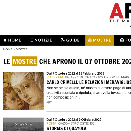
HOME
NOTIZIE
GUIDE
MOSTRE
F
HOME
>
MOSTRE
LE
MOSTRE
CHE APRONO IL 07 OTTOBRE 20
Dal 7 Ottobre 2022 al 12 Febbraio 2023
MACERATA
| PALAZZO BUONACCORSI E REGIONE MARC
CARLO CRIVELLI. LE RELAZIONI MERAVIGLIO
Non se ne sta quieto, né mostra di essere pago di un
creatività scontata e ripetuta; si arrovella invece nel 
non composizioni n...
Dal 7 Ottobre 2022 al 9 Ottobre 2022
ROMA
| GAZOMETRO OSTIENSE
STORMS DI QUAYOLA