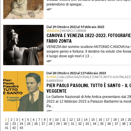
pretendono di spiegar...
Dal 29 Ottobre 2022 al 5 Febbraio 2023
VENEZIA
| MUSEO CORRER
CANOVA E VENEZIA 1822-2022. FOTOGRAFIE
FABIO ZONTA
VENEZIA del sommo scultore ANTONIO CANOVA ha v
sorgere genio e fortuna. Il destino ha voluto che fos
il luogo dove egli morì il 13 ...
Dal 28 Ottobre 2022 al 12 Febbraio 2023
ROMA
| GALLERIA NAZIONALE D’ARTE ANTICA IN PALAZ
BARBERINI
PIER PAOLO PASOLINI. TUTTO È SANTO – IL
VEGGENTE
Le Gallerie Nazionali di Arte Antica presentano dal 28
2022 al 12 febbraio 2023 a Palazzo Barberini la most
Pa...
1
2
3
4
5
6
7
8
9
10
11
12
13
14
15
16
17
18
19
2
22
23
24
25
26
27
28
29
30
31
32
33
34
35
36
37
38
3
41
42
43