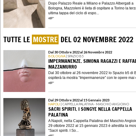
Dopo Palazzo Reale a Milano e Palazzo Albergati a
Bologna, Mazzoleni è lieta di ospitare a Torino la terz
ultima tappa del ciclo di espo...
TUTTE LE
MOSTRE
DEL 02 NOVEMBRE 2022
Dal 30 Ottobre 2022 al 26 Novembre 2022
BOLOGNA
| SPAZIO B5
IMPERMANENZE. SIMONA RAGAZZI E RAFFA
MAZZAMURRO
Dal 30 ottobre al 26 novembre 2022 lo Spazio b5 di
ospiterà la mostra “Impermanenze” con le opere mai e
Dal 29 Ottobre 2022 al 15 Gennaio 2023
NAPOLI
| CAPPELLA PALATINA - MASCHIO ANGIOINO
SACRI SPIRITI. I SONGYE NELLA CAPPELLA
PALATINA
A Napoli, nella Cappella Palatina del Maschio Angioi
29 ottobre 2022 al 15 gennaio 2023 è allestita la mos
“Sacri spiriti. I So...