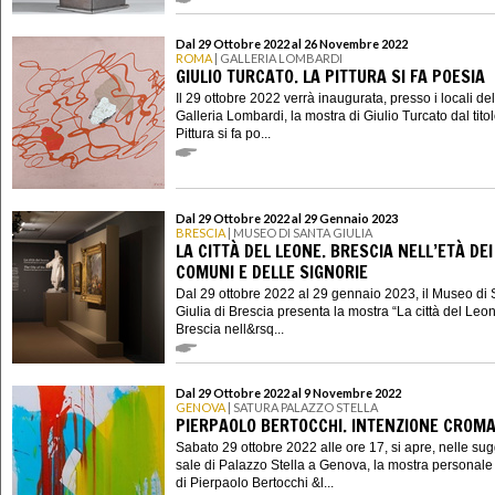
Dal 29 Ottobre 2022 al 26 Novembre 2022
ROMA
| GALLERIA LOMBARDI
GIULIO TURCATO. LA PITTURA SI FA POESIA
Il 29 ottobre 2022 verrà inaugurata, presso i locali del
Galleria Lombardi, la mostra di Giulio Turcato dal tito
Pittura si fa po...
Dal 29 Ottobre 2022 al 29 Gennaio 2023
BRESCIA
| MUSEO DI SANTA GIULIA
LA CITTÀ DEL LEONE. BRESCIA NELL’ETÀ DEI
COMUNI E DELLE SIGNORIE
Dal 29 ottobre 2022 al 29 gennaio 2023, il Museo di
Giulia di Brescia presenta la mostra “La città del Leo
Brescia nell&rsq...
Dal 29 Ottobre 2022 al 9 Novembre 2022
GENOVA
| SATURA PALAZZO STELLA
PIERPAOLO BERTOCCHI. INTENZIONE CROMA
Sabato 29 ottobre 2022 alle ore 17, si apre, nelle su
sale di Palazzo Stella a Genova, la mostra personale
di Pierpaolo Bertocchi &l...