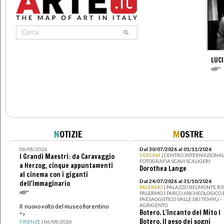
LUC
N
OTIZIE
M
OSTRE
06/08/2026
Dal 30/07/2026 al 01/11/2026
I Grandi Maestri: da Caravaggio
VERONA
| CENTRO INTERNAZIONAL
FOTOGRAFIA SCAVI SCALIGERI
a Herzog, cinque appuntamenti
Dorothea Lange
al cinema con i giganti
Dal 24/07/2026 al 31/10/2026
dell'immaginario
PALERMO
| PALAZZO BELMONTE RIS
PALERMO I PARCO ARCHEOLOGICO 
PAESAGGISTICO VALLE DEI TEMPLI -
AGRIGENTO
Il nuovo volto del museo fiorentino
Botero. L’incanto del Mito I
">
Botero. Il peso dei sogni
FIRENZE
| 06/08/2026