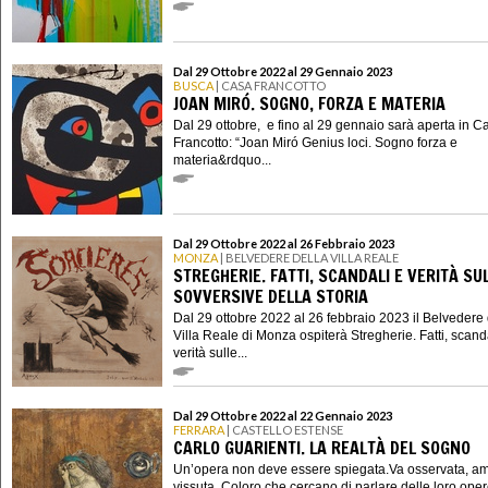
Dal 29 Ottobre 2022 al 29 Gennaio 2023
BUSCA
| CASA FRANCOTTO
JOAN MIRÓ. SOGNO, FORZA E MATERIA
Dal 29 ottobre, e fino al 29 gennaio sarà aperta in C
Francotto: “Joan Miró Genius loci. Sogno forza e
materia&rdquo...
Dal 29 Ottobre 2022 al 26 Febbraio 2023
MONZA
| BELVEDERE DELLA VILLA REALE
STREGHERIE. FATTI, SCANDALI E VERITÀ SU
SOVVERSIVE DELLA STORIA
Dal 29 ottobre 2022 al 26 febbraio 2023 il Belvedere 
Villa Reale di Monza ospiterà Stregherie. Fatti, scand
verità sulle...
Dal 29 Ottobre 2022 al 22 Gennaio 2023
FERRARA
| CASTELLO ESTENSE
CARLO GUARIENTI. LA REALTÀ DEL SOGNO
Un’opera non deve essere spiegata.Va osservata, am
vissuta. Coloro che cercano di parlare delle loro ope