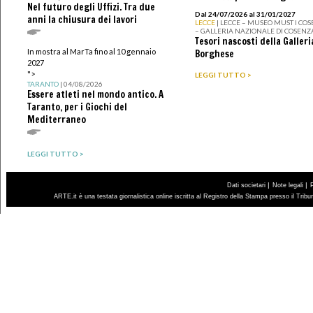
Nel futuro degli Uffizi. Tra due
Dal 24/07/2026 al 31/01/2027
anni la chiusura dei lavori
LECCE
| LECCE – MUSEO MUST I CO
– GALLERIA NAZIONALE DI COSENZ
Tesori nascosti della Galleri
In mostra al MarTa fino al 10 gennaio
Borghese
2027
">
LEGGI TUTTO >
TARANTO
| 04/08/2026
Essere atleti nel mondo antico. A
Taranto, per i Giochi del
Mediterraneo
LEGGI TUTTO >
|
|
Dati societari
Note legali
ARTE.it è una testata giornalistica online iscritta al Registro della Stampa presso il Trib