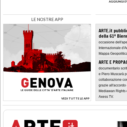
AGGIUNGI E
LE NOSTRE APP
ARTE.it pubbli
della 61ª Bien
occasione dell'ape
Internazionale d'A
Mappa Geopolitica
ARTE E PROPAG
documentario scrit
e Piero Muscarà pe
collaborazione con
grazie all'accordo 
Mediawan Rights c
Axess TV.
VEDI TUTTE LE APP
>