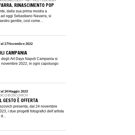
VARRA. RINASCIMENTO POP
te, dalla sua prima mostra a
 ad oggi Sebastiano Navarra, si
stro gentile, così come...
 al 27 Novembre 2022
OLI CAMPANIA
 degli Art Days Napoli Campania si
27 novembre 2022, in ogni capoluogo
 al 24 Maggio 2023
EDICO BOSCOVICH
L GESTO È OFFERTA
scovich presenta, dal 24 novembre
3, i due progetti fotografici dell’artista
d...