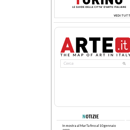
VEDI TUTT
>
N
OTIZIE
In mostra al MarTa fino al 10 gennaio