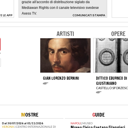
grazie all'accordo di distribuzione siglato da
Mediawan Rights con il canale televisivo svedese
Axess TV.
E LE APP
COMUNICATI STAMPA
>
ARTISTI
OPERE
GIAN LORENZO BERNINI
DITTICO EBURNEO DI
GIUSTINIANO
CASTELLO SFORZES
M
OSTRE
G
UIDE
Dal 30/07/2026 al 01/11/2026
NAPOLI
|
MUSEO
VERONA
| CENTRO INTERNAZIONALE DI
Museo Civico Gaetano Filangieri