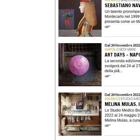
SEBASTIANO NA
Un talento prorompen
Montecarlo nel 1999
presenta come un Mae
Dal 24 Novembre 2022
NAPOLI
| SEDI VARIE
ART DAYS - NAP
La seconda edizione
svolgerà dal 24 al 
della pi&...
Dal 24 Novembre 2022
MILANO
| STUDIO M
MELINA MULAS. I
Lo Studio Medico Bo
2022 al 24 maggio 202
Melina Mulas, a cura 