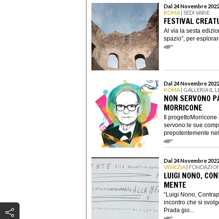
Dal 24 Novembre 2022
ROMA
| SEDI VARIE
FESTIVAL CREATU
Al via la sesta edizio
spazio”, per esplorare
Dal 24 Novembre 2022
ROMA
| GALLERIA IL 
NON SERVONO PA
MORRICONE
Il progettoMorricone
servono:le sue compo
prepotentemente nell
Dal 24 Novembre 2022
VENEZIA
| FONDAZIO
LUIGI NONO, CO
MENTE
“Luigi Nono, Contrap
incontro che si svol
Prada gio...