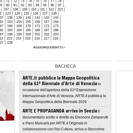
70
71
72
73
74
75
76
77
78
89
90
91
92
93
94
95
96
97
107
108
109
110
111
112
113
2
123
124
125
126
127
128
37
138
139
140
141
142
143
52
153
154
155
156
157
158
67
168
169
170
171
172
173
82
183
184
185
186
187
188
97
198
199
200
201
202
203
12
213
214
215
216
217
218
27
228
AGGIUNGI EVENTO >
BACHECA
ARTE.it pubblica la Mappa Geopolitica
della 61ª Biennale d'Arte di Venezia
In
occasione dell'apertura della 61ª Esposizione
Internazionale d'Arte di Venezia, ARTE.it pubblica la
Mappa Geopolitica della Biennale 2026
ARTE E PROPAGANDA arriva in Svezia
Il
documentario scritto e diretto da Eleonora Zamparutti
e Piero Muscarà per ARTE.it Originals in
collaborazione con Rai Cultura, arriva a Stoccolma