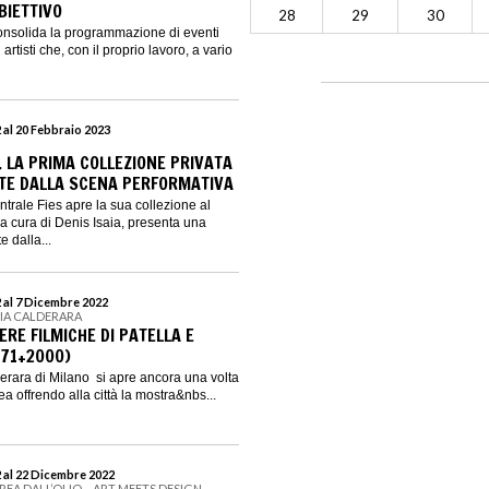
BIETTIVO
28
29
30
onsolida la programmazione di eventi
 artisti che, con il proprio lavoro, a vario
al 20 Febbraio 2023
. LA PRIMA COLLEZIONE PRIVATA
TE DALLA SCENA PERFORMATIVA
rale Fies apre la sua collezione al
 a cura di Denis Isaia, presenta una
 dalla...
 al 7 Dicembre 2022
RIA CALDERARA
ERE FILMICHE DI PATELLA E
971+2000)
erara di Milano si apre ancora una volta
a offrendo alla città la mostra&nbs...
 al 22 Dicembre 2022
REA DALL’OLIO – ART MEETS DESIGN