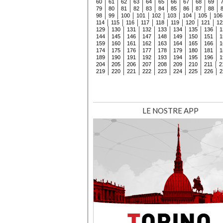
60
61
62
63
64
65
66
67
68
69
79
80
81
82
83
84
85
86
87
88
98
99
100
101
102
103
104
105
106
114
115
116
117
118
119
120
121
12
129
130
131
132
133
134
135
136
1
144
145
146
147
148
149
150
151
1
159
160
161
162
163
164
165
166
1
174
175
176
177
178
179
180
181
1
189
190
191
192
193
194
195
196
1
204
205
206
207
208
209
210
211
2
219
220
221
222
223
224
225
226
2
LE NOSTRE APP