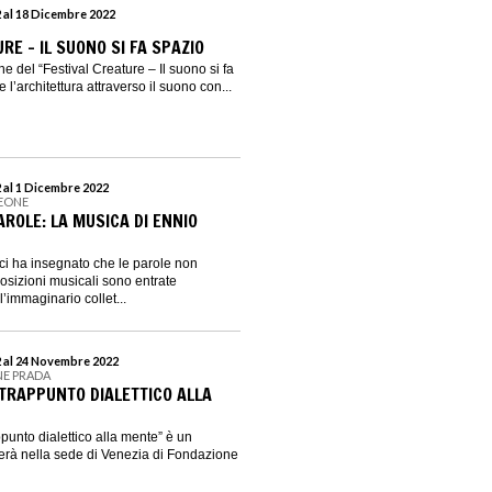
 al 18 Dicembre 2022
RE - IL SUONO SI FA SPAZIO
ne del “Festival Creature – Il suono si fa
 l’architettura attraverso il suono con...
 al 1 Dicembre 2022
LEONE
ROLE: LA MUSICA DI ENNIO
 ci ha insegnato che le parole non
sizioni musicali sono entrate
’immaginario collet...
 al 24 Novembre 2022
NE PRADA
NTRAPPUNTO DIALETTICO ALLA
punto dialettico alla mente” è un
gerà nella sede di Venezia di Fondazione