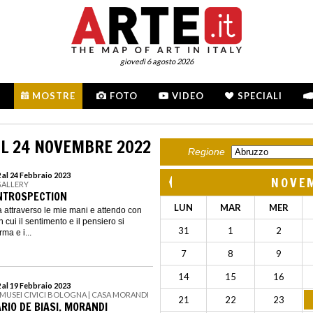
giovedì 6 agosto 2026
MOSTRE
FOTO
VIDEO
SPECIALI
L 24 NOVEMBRE 2022
Regione
al 24 Febbraio 2023
NOVE
GALLERY
INTROSPECTION
LUN
MAR
MER
attraverso le mie mani e attendo con
n cui il sentimento e il pensiero si
31
1
2
ma e i...
7
8
9
14
15
16
al 19 Febbraio 2023
 MUSEI CIVICI BOLOGNA | CASA MORANDI
21
22
23
ARIO DE BIASI. MORANDI