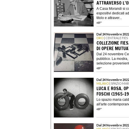
ATTRAVERSO L’O
A Casa Morandi si c
espositivi dedicati ad
titolo e attraver...
Dal 24 Novembre 2022 
DRO
| CENTRALE FIES
COLLEZIONE FIES
DI OPERE MUTUA
Dal 24 novembre Cent
pubblico. La mostra,
selezione proveniente
Dal 24 Novembre 2022
MILANO
| SPAZIO MA
LUCA E ROSA. OP
FOSCHI (1965-1
Lo spazio maria cald
all'arte contemporane
Dal 24 Novembre 2022
MILANO
| SPAZIO AND