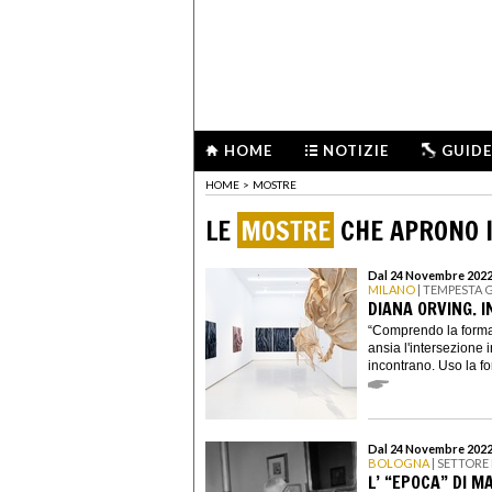
HOME
NOTIZIE
GUIDE
HOME
>
MOSTRE
LE
MOSTRE
CHE APRONO I
Dal 24 Novembre 2022 
MILANO
| TEMPESTA 
DIANA ORVING. 
“Comprendo la forma 
ansia l'intersezione i
incontrano. Uso la for
Dal 24 Novembre 2022 
BOLOGNA
| SETTORE
L’ “EPOCA” DI M