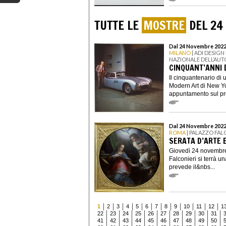
TUTTE LE
MOSTRE
DEL 24
Dal 24 Novembre 2022 
MILANO
| ADI DESIG
NAZIONALE DELL’AUT
CINQUANT’ANNI D
Il cinquantenario di
Modern Art di New Yo
appuntamento sul pro
Dal 24 Novembre 2022
ROMA
| PALAZZO FAL
SERATA D’ARTE 
Giovedì 24 novembre,
Falconieri si terrà
prevede il&nbs...
1
2
3
4
5
6
7
8
9
10
11
12
1
22
23
24
25
26
27
28
29
30
31
41
42
43
44
45
46
47
48
49
50