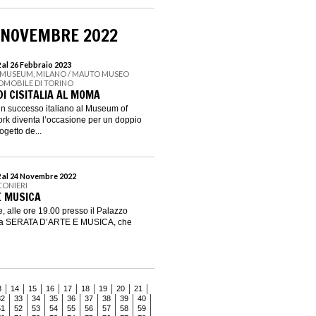
 NOVEMBRE 2022
al 26 Febbraio 2023
N MUSEUM, MILANO / MAUTO MUSEO
OMOBILE DI TORINO
I CISITALIA AL MOMA
 un successo italiano al Museum of
rk diventa l’occasione per un doppio
getto de...
 al 24 Novembre 2022
CONIERI
E MUSICA
 alle ore 19.00 presso il Palazzo
 una SERATA D’ARTE E MUSICA, che
3
14
15
16
17
18
19
20
21
32
33
34
35
36
37
38
39
40
51
52
53
54
55
56
57
58
59