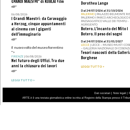
GRANDI MAESTRI" di KUBLAI Film
Dorothea Lange
Dal 24/07/2026 al 31/10/2026
PALERMO
| PALAZZO BELMONTE RIS
06/08/2026
PALERMO I PARCO ARCHEOLOGICO 
I Grandi Maestri: da Caravaggio
PAESAGGISTICO VALLE DEI TEMPLI -
a Herzog, cinque appuntamenti
AGRIGENTO
Botero. L’incanto del Mito I
al cinema con i giganti
Botero. Il peso dei sogni
dell'immaginario
Dal 24/07/2026 al 31/01/2027
LECCE
| LECCE – MUSEO MUST I CO
Il nuovo volto del museo fiorentino
– GALLERIA NAZIONALE DI COSENZ
Tesori nascosti della Galleri
">
FIRENZE
| 06/08/2026
Borghese
Nel futuro degli Uffizi. Tra due
anni la chiusura dei lavori
LEGGI TUTTO >
LEGGI TUTTO >
|
|
Dati societari
Note legali
ARTE.it è una testata giornalistica online iscritta al Registro della Stampa presso il Trib