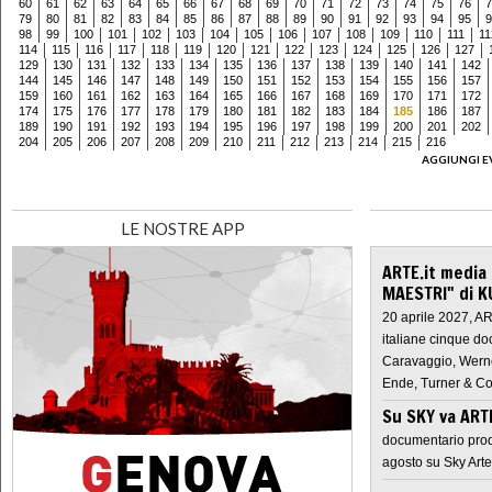
60
61
62
63
64
65
66
67
68
69
70
71
72
73
74
75
76
7
79
80
81
82
83
84
85
86
87
88
89
90
91
92
93
94
95
9
98
99
100
101
102
103
104
105
106
107
108
109
110
111
11
114
115
116
117
118
119
120
121
122
123
124
125
126
127
129
130
131
132
133
134
135
136
137
138
139
140
141
142
144
145
146
147
148
149
150
151
152
153
154
155
156
157
159
160
161
162
163
164
165
166
167
168
169
170
171
172
174
175
176
177
178
179
180
181
182
183
184
185
186
187
189
190
191
192
193
194
195
196
197
198
199
200
201
202
204
205
206
207
208
209
210
211
212
213
214
215
216
AGGIUNGI E
LE NOSTRE APP
ARTE.it media
MAESTRI" di K
20 aprile 2027, A
italiane cinque do
Caravaggio, Werne
Ende, Turner & Co
Su SKY va AR
documentario prod
agosto su Sky Arte