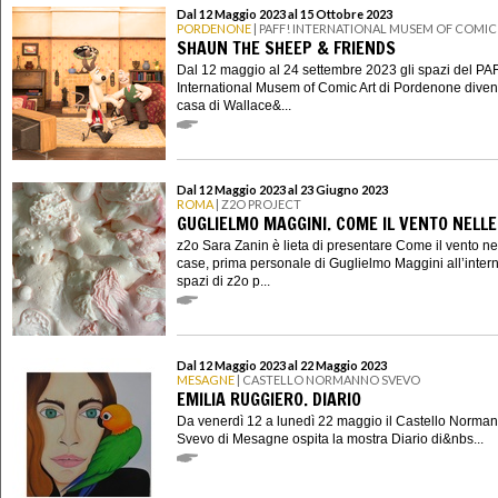
Dal 12 Maggio 2023 al 15 Ottobre 2023
PORDENONE
| PAFF! INTERNATIONAL MUSEM OF COMIC
SHAUN THE SHEEP & FRIENDS
Dal 12 maggio al 24 settembre 2023 gli spazi del PA
International Musem of Comic Art di Pordenone diven
casa di Wallace&...
Dal 12 Maggio 2023 al 23 Giugno 2023
ROMA
| Z2O PROJECT
GUGLIELMO MAGGINI. COME IL VENTO NELLE
z2o Sara Zanin è lieta di presentare Come il vento ne
case, prima personale di Guglielmo Maggini all’intern
spazi di z2o p...
Dal 12 Maggio 2023 al 22 Maggio 2023
MESAGNE
| CASTELLO NORMANNO SVEVO
EMILIA RUGGIERO. DIARIO
Da venerdì 12 a lunedì 22 maggio il Castello Norma
Svevo di Mesagne ospita la mostra Diario di&nbs...