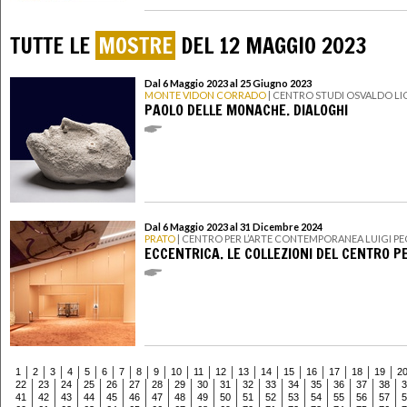
TUTTE LE
MOSTRE
DEL 12 MAGGIO 2023
Dal 6 Maggio 2023 al 25 Giugno 2023
MONTE VIDON CORRADO
| CENTRO STUDI OSVALDO LIC
PAOLO DELLE MONACHE. DIALOGHI
Dal 6 Maggio 2023 al 31 Dicembre 2024
PRATO
| CENTRO PER L’ARTE CONTEMPORANEA LUIGI PE
ECCENTRICA. LE COLLEZIONI DEL CENTRO P
1
2
3
4
5
6
7
8
9
10
11
12
13
14
15
16
17
18
19
2
22
23
24
25
26
27
28
29
30
31
32
33
34
35
36
37
38
3
41
42
43
44
45
46
47
48
49
50
51
52
53
54
55
56
57
5