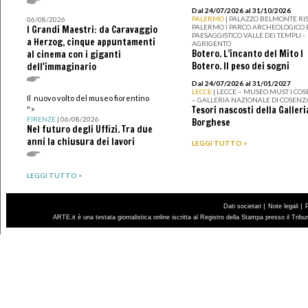
Dal 24/07/2026 al 31/10/2026
PALERMO
| PALAZZO BELMONTE RIS
06/08/2026
PALERMO I PARCO ARCHEOLOGICO 
I Grandi Maestri: da Caravaggio
PAESAGGISTICO VALLE DEI TEMPLI -
a Herzog, cinque appuntamenti
AGRIGENTO
Botero. L’incanto del Mito I
al cinema con i giganti
Botero. Il peso dei sogni
dell'immaginario
Dal 24/07/2026 al 31/01/2027
LECCE
| LECCE – MUSEO MUST I CO
Il nuovo volto del museo fiorentino
– GALLERIA NAZIONALE DI COSENZ
Tesori nascosti della Galleri
">
FIRENZE
| 06/08/2026
Borghese
Nel futuro degli Uffizi. Tra due
anni la chiusura dei lavori
LEGGI TUTTO >
LEGGI TUTTO >
|
|
Dati societari
Note legali
ARTE.it è una testata giornalistica online iscritta al Registro della Stampa presso il Trib