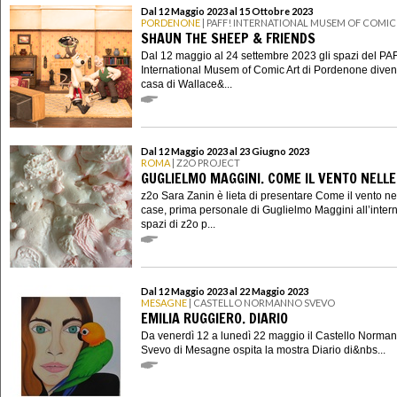
Dal 12 Maggio 2023 al 15 Ottobre 2023
PORDENONE
| PAFF! INTERNATIONAL MUSEM OF COMIC
SHAUN THE SHEEP & FRIENDS
Dal 12 maggio al 24 settembre 2023 gli spazi del PA
International Musem of Comic Art di Pordenone diven
casa di Wallace&...
Dal 12 Maggio 2023 al 23 Giugno 2023
ROMA
| Z2O PROJECT
GUGLIELMO MAGGINI. COME IL VENTO NELLE
z2o Sara Zanin è lieta di presentare Come il vento ne
case, prima personale di Guglielmo Maggini all’intern
spazi di z2o p...
Dal 12 Maggio 2023 al 22 Maggio 2023
MESAGNE
| CASTELLO NORMANNO SVEVO
EMILIA RUGGIERO. DIARIO
Da venerdì 12 a lunedì 22 maggio il Castello Norma
Svevo di Mesagne ospita la mostra Diario di&nbs...