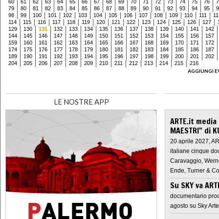
60
61
62
63
64
65
66
67
68
69
70
71
72
73
74
75
76
7
79
80
81
82
83
84
85
86
87
88
89
90
91
92
93
94
95
9
98
99
100
101
102
103
104
105
106
107
108
109
110
111
11
114
115
116
117
118
119
120
121
122
123
124
125
126
127
129
130
131
132
133
134
135
136
137
138
139
140
141
142
144
145
146
147
148
149
150
151
152
153
154
155
156
157
159
160
161
162
163
164
165
166
167
168
169
170
171
172
174
175
176
177
178
179
180
181
182
183
184
185
186
187
189
190
191
192
193
194
195
196
197
198
199
200
201
202
204
205
206
207
208
209
210
211
212
213
214
215
216
AGGIUNGI E
LE NOSTRE APP
ARTE.it media
MAESTRI" di K
20 aprile 2027, A
italiane cinque do
Caravaggio, Werne
Ende, Turner & Co
Su SKY va AR
documentario prod
agosto su Sky Arte