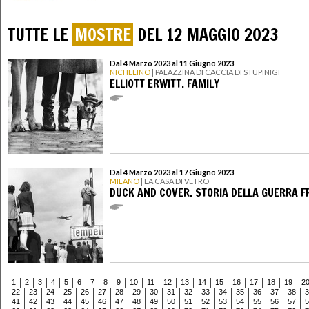
TUTTE LE
MOSTRE
DEL 12 MAGGIO 2023
Dal 4 Marzo 2023 al 11 Giugno 2023
NICHELINO
| PALAZZINA DI CACCIA DI STUPINIGI
ELLIOTT ERWITT. FAMILY
Dal 4 Marzo 2023 al 17 Giugno 2023
MILANO
| LA CASA DI VETRO
DUCK AND COVER. STORIA DELLA GUERRA F
1
2
3
4
5
6
7
8
9
10
11
12
13
14
15
16
17
18
19
2
22
23
24
25
26
27
28
29
30
31
32
33
34
35
36
37
38
3
41
42
43
44
45
46
47
48
49
50
51
52
53
54
55
56
57
5