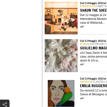
Dal 12 Maggio 2023 al
PORDENONE
| PAFF!
SHAUN THE SHEE
Dal 12 maggio al 24 
International Musem 
casa di Wallace&...
Dal 12 Maggio 2023 al
ROMA
| Z2O PROJECT
GUGLIELMO MAGG
z2o Sara Zanin è lie
case, prima personal
spazi di z2o p...
Dal 12 Maggio 2023 al
MESAGNE
| CASTELL
EMILIA RUGGIERO
Da venerdì 12 a lun
Svevo di Mesagne osp