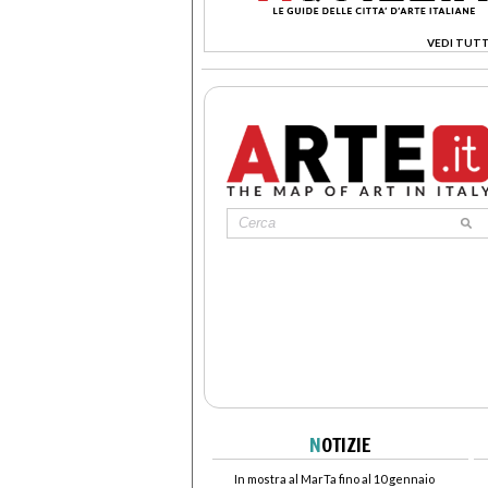
VEDI TUTT
>
N
OTIZIE
In mostra al MarTa fino al 10 gennaio