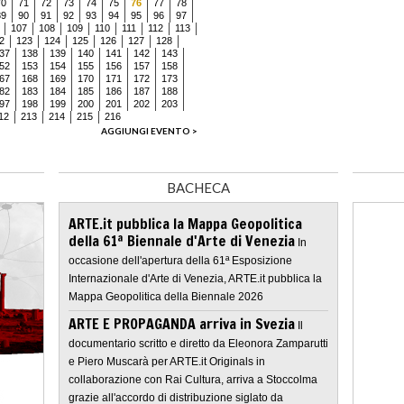
70
71
72
73
74
75
76
77
78
89
90
91
92
93
94
95
96
97
107
108
109
110
111
112
113
2
123
124
125
126
127
128
37
138
139
140
141
142
143
52
153
154
155
156
157
158
67
168
169
170
171
172
173
82
183
184
185
186
187
188
97
198
199
200
201
202
203
12
213
214
215
216
AGGIUNGI EVENTO >
BACHECA
ARTE.it pubblica la Mappa Geopolitica
della 61ª Biennale d'Arte di Venezia
In
occasione dell'apertura della 61ª Esposizione
Internazionale d'Arte di Venezia, ARTE.it pubblica la
Mappa Geopolitica della Biennale 2026
ARTE E PROPAGANDA arriva in Svezia
Il
documentario scritto e diretto da Eleonora Zamparutti
e Piero Muscarà per ARTE.it Originals in
collaborazione con Rai Cultura, arriva a Stoccolma
grazie all'accordo di distribuzione siglato da