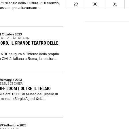
 “Il silenzio della Cultura 1”: il silenzio,
29
30
31
ssario per attraversare ...
 1 Ottobre 2023
A CIVILTÀ ITALIANA
RO. IL GRANDE TEATRO DELLE
NDI inaugura all’interno della propria
 Civiltà Italiana a Roma, la mostra ...
 30 Maggio 2023
SSILE DI CHIERI
FF LOOM | OLTRE IL TELAIO
lle ore 16.00, al Museo del Tessile di
a mostra «Sergio Agosti:&nb...
 29 Settembre 2023
QUA GALLERY