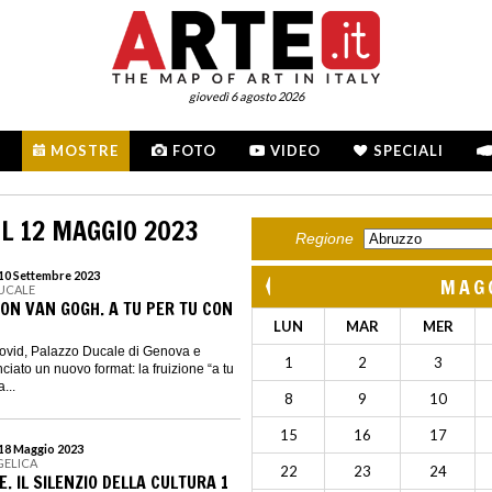
giovedì 6 agosto 2026
MOSTRE
FOTO
VIDEO
SPECIALI
L 12 MAGGIO 2023
Regione
 10 Settembre 2023
MAG
DUCALE
CON VAN GOGH. A TU PER TU CON
LUN
MAR
MER
Covid, Palazzo Ducale di Genova e
1
2
3
iato un nuovo format: la fruizione “a tu
...
8
9
10
15
16
17
 18 Maggio 2023
GELICA
22
23
24
. IL SILENZIO DELLA CULTURA 1