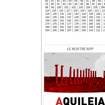
60
61
62
63
64
65
66
67
68
69
79
80
81
82
83
84
85
86
87
88
98
99
100
101
102
103
104
105
106
114
115
116
117
118
119
120
121
12
129
130
131
132
133
134
135
136
1
144
145
146
147
148
149
150
151
1
159
160
161
162
163
164
165
166
1
174
175
176
177
178
179
180
181
1
189
190
191
192
193
194
195
196
1
204
205
206
207
208
209
210
211
2
LE NOSTRE APP