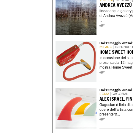
ANDREA AVEZZÙ
lineadacqua gallery 
di Andrea Avezzù (Ve
...
Dal 12 Maggio 2023 al
MILANO
| TRIENNALE
HOME SWEET HO
In occasione del suo
presenta dal 12 mag
mostra Home Sweet H
Dal 12 Maggio 2023 al 
ROMA
| GAGOSIAN
ALEX ISRAEL. FIN
Gagosian è lieta di 
opere dell’artista c
presenter&...