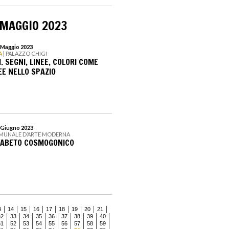
 MAGGIO 2023
8 Maggio 2023
A
| PALAZZO CHIGI
I. SEGNI, LINEE, COLORI COME
E NELLO SPAZIO
5 Giugno 2023
MUNALE D’ARTE MODERNA
FABETO COSMOGONICO
3
14
15
16
17
18
19
20
21
32
33
34
35
36
37
38
39
40
51
52
53
54
55
56
57
58
59