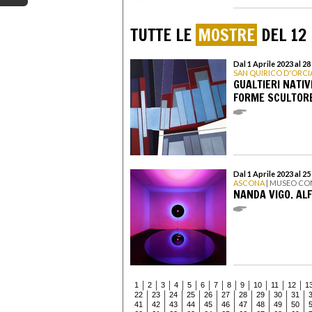
TUTTE LE
MOSTRE
DEL 12
Dal 1 Aprile 2023 al 2
SAN QUIRICO D'ORCI
GUALTIERI NATIV
FORME SCULTORE
Dal 1 Aprile 2023 al 2
ASCONA
| MUSEO CO
NANDA VIGO. AL
1
2
3
4
5
6
7
8
9
10
11
12
1
22
23
24
25
26
27
28
29
30
31
41
42
43
44
45
46
47
48
49
50