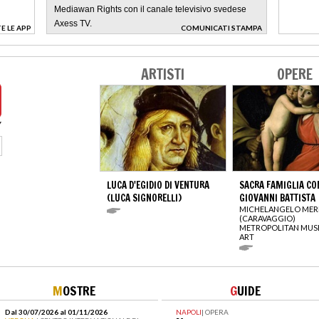
Mediawan Rights con il canale televisivo svedese
Axess TV.
E LE APP
COMUNICATI STAMPA
>
ARTISTI
OPERE
LUCA D'EGIDIO DI VENTURA
SACRA FAMIGLIA CO
(LUCA SIGNORELLI)
GIOVANNI BATTISTA
MICHELANGELO MERI
(CARAVAGGIO)
METROPOLITAN MUS
ART
M
OSTRE
G
UIDE
Dal 30/07/2026 al 01/11/2026
NAPOLI
|
OPERA