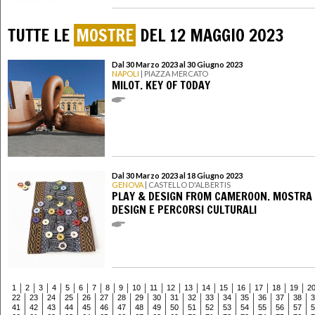
TUTTE LE
MOSTRE
DEL 12 MAGGIO 2023
Dal 30 Marzo 2023 al 30 Giugno 2023
NAPOLI
| PIAZZA MERCATO
MILOT. KEY OF TODAY
Dal 30 Marzo 2023 al 18 Giugno 2023
GENOVA
| CASTELLO D'ALBERTIS
PLAY & DESIGN FROM CAMEROON. MOSTRA 
DESIGN E PERCORSI CULTURALI
1
2
3
4
5
6
7
8
9
10
11
12
13
14
15
16
17
18
19
2
22
23
24
25
26
27
28
29
30
31
32
33
34
35
36
37
38
3
41
42
43
44
45
46
47
48
49
50
51
52
53
54
55
56
57
5