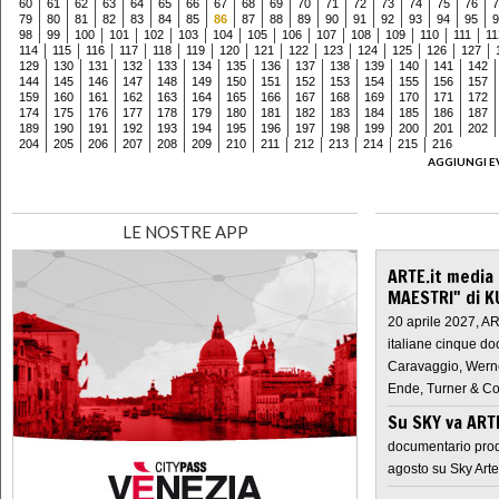
60
61
62
63
64
65
66
67
68
69
70
71
72
73
74
75
76
7
79
80
81
82
83
84
85
86
87
88
89
90
91
92
93
94
95
9
98
99
100
101
102
103
104
105
106
107
108
109
110
111
11
114
115
116
117
118
119
120
121
122
123
124
125
126
127
129
130
131
132
133
134
135
136
137
138
139
140
141
142
144
145
146
147
148
149
150
151
152
153
154
155
156
157
159
160
161
162
163
164
165
166
167
168
169
170
171
172
174
175
176
177
178
179
180
181
182
183
184
185
186
187
189
190
191
192
193
194
195
196
197
198
199
200
201
202
204
205
206
207
208
209
210
211
212
213
214
215
216
AGGIUNGI E
LE NOSTRE APP
ARTE.it media
MAESTRI" di K
20 aprile 2027, A
italiane cinque do
Caravaggio, Werne
Ende, Turner & Co
Su SKY va AR
documentario prod
agosto su Sky Arte