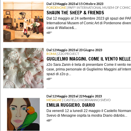
Dal 12 Maggio 2023 al 15 Ottobre 2023
PORDENONE
| PAFF! INTERNATIONAL MUSEM OF COMIC
SHAUN THE SHEEP & FRIENDS
Dal 12 maggio al 24 settembre 2023 gli spazi del PA
International Musem of Comic Art di Pordenone diven
casa di Wallace&...
Dal 12 Maggio 2023 al 23 Giugno 2023
ROMA
| Z2O PROJECT
GUGLIELMO MAGGINI. COME IL VENTO NELLE
z2o Sara Zanin è lieta di presentare Come il vento ne
case, prima personale di Guglielmo Maggini all’intern
spazi di z2o p...
Dal 12 Maggio 2023 al 22 Maggio 2023
MESAGNE
| CASTELLO NORMANNO SVEVO
EMILIA RUGGIERO. DIARIO
Da venerdì 12 a lunedì 22 maggio il Castello Norma
Svevo di Mesagne ospita la mostra Diario di&nbs...