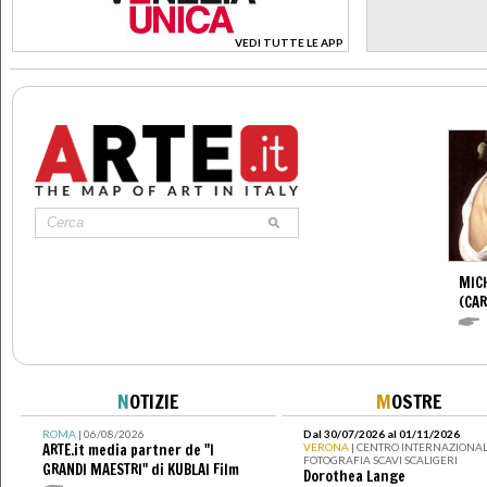
VEDI TUTTE LE APP
>
MIC
(CA
N
OTIZIE
M
OSTRE
ROMA
| 06/08/2026
Dal 30/07/2026 al 01/11/2026
ARTE.it media partner de "I
VERONA
| CENTRO INTERNAZIONAL
FOTOGRAFIA SCAVI SCALIGERI
GRANDI MAESTRI" di KUBLAI Film
Dorothea Lange