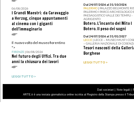
Dal 24/07/2026 al 31/10/2026
PALERMO
| PALAZZO BELMONTE RIS
06/08/2026
PALERMO I PARCO ARCHEOLOGICO 
I Grandi Maestri: da Caravaggio
PAESAGGISTICO VALLE DEI TEMPLI -
a Herzog, cinque appuntamenti
AGRIGENTO
Botero. L’incanto del Mito I
al cinema con i giganti
Botero. Il peso dei sogni
dell'immaginario
Dal 24/07/2026 al 31/01/2027
LECCE
| LECCE – MUSEO MUST I CO
Il nuovo volto del museo fiorentino
– GALLERIA NAZIONALE DI COSENZ
Tesori nascosti della Galleri
">
FIRENZE
| 06/08/2026
Borghese
Nel futuro degli Uffizi. Tra due
anni la chiusura dei lavori
LEGGI TUTTO >
LEGGI TUTTO >
|
|
Dati societari
Note legali
ARTE.it è una testata giornalistica online iscritta al Registro della Stampa presso il Trib