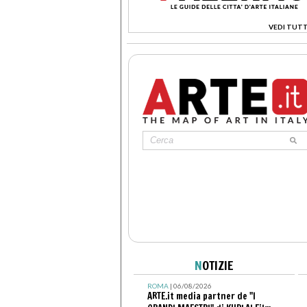
VEDI TUTT
>
N
OTIZIE
ROMA
| 06/08/2026
ARTE.it media partner de "I