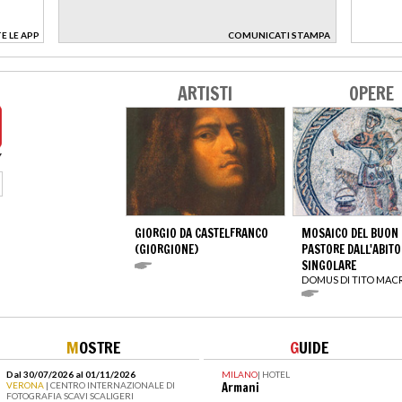
E LE APP
COMUNICATI STAMPA
>
ARTISTI
OPERE
GIORGIO DA CASTELFRANCO
MOSAICO DEL BUON
(GIORGIONE)
PASTORE DALL'ABITO
SINGOLARE
DOMUS DI TITO MAC
M
OSTRE
G
UIDE
Dal 30/07/2026 al 01/11/2026
MILANO
|
HOTEL
VERONA
| CENTRO INTERNAZIONALE DI
Armani
FOTOGRAFIA SCAVI SCALIGERI