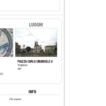
LUOGHI
PIAZZA CARLO EMANUELE II
TORINO
RO
I
NFO
Chi siamo