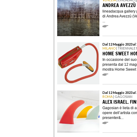
ANDREA AVEZZÙ
lineadacqua gallery 
di Andrea Avezzù (Ve
...
Dal 12 Maggio 2023 al
MILANO
| TRIENNALE
HOME SWEET HO
In occasione del suo
presenta dal 12 mag
mostra Home Sweet H
Dal 12 Maggio 2023 al 
ROMA
| GAGOSIAN
ALEX ISRAEL. FIN
Gagosian è lieta di 
opere dell’artista c
presenter&...