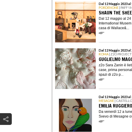
Dal 12 Maggio 2023 al
PORDENONE
| PAFF!
SHAUN THE SHEE
Dal 12 maggio al 24 
International Musem 
casa di Wallace&...
Dal 12 Maggio 2023 al
ROMA
| Z2O PROJECT
GUGLIELMO MAGG
z2o Sara Zanin è lie
case, prima personal
spazi di z2o p...
Dal 12 Maggio 2023 al
MESAGNE
| CASTELL
EMILIA RUGGIERO
Da venerdì 12 a lun
Svevo di Mesagne osp