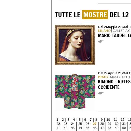
TUTTE LE
MOSTRE
DEL 12
Dal 2 Maggio 2023 al 
MILANO
| GALLERIA 
MARIO TADDEI. 
Dal 29 Aprile 2023 al
PRATO
| MUSEO DEL T
KIMONO - RIFLES
OCCIDENTE
1
2
3
4
5
6
7
8
9
10
11
12
1
22
23
24
25
26
27
28
29
30
31
41
42
43
44
45
46
47
48
49
50