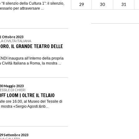
 “Il silenzio della Cultura 1”: il silenzio,
29
30
31
ssario per attraversare ...
 1 Ottobre 2023
A CIVILTÀ ITALIANA
RO. IL GRANDE TEATRO DELLE
NDI inaugura all’interno della propria
 Civiltà Italiana a Roma, la mostra ...
 30 Maggio 2023
SSILE DI CHIERI
FF LOOM | OLTRE IL TELAIO
lle ore 16.00, al Museo del Tessile di
a mostra «Sergio Agosti:&nb...
 29 Settembre 2023
QUA GALLERY