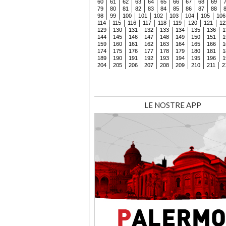
60
61
62
63
64
65
66
67
68
69
79
80
81
82
83
84
85
86
87
88
98
99
100
101
102
103
104
105
106
114
115
116
117
118
119
120
121
12
129
130
131
132
133
134
135
136
1
144
145
146
147
148
149
150
151
1
159
160
161
162
163
164
165
166
1
174
175
176
177
178
179
180
181
1
189
190
191
192
193
194
195
196
1
204
205
206
207
208
209
210
211
2
LE NOSTRE APP