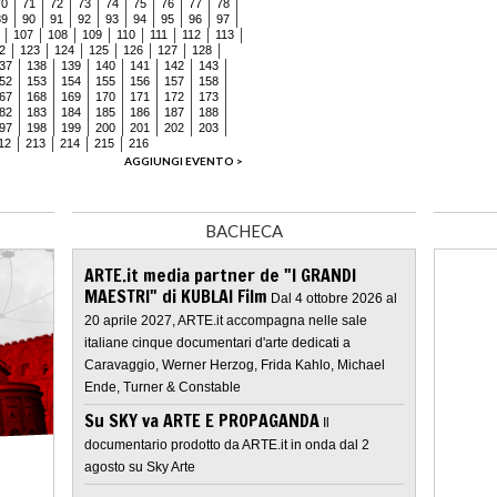
70
71
72
73
74
75
76
77
78
89
90
91
92
93
94
95
96
97
107
108
109
110
111
112
113
2
123
124
125
126
127
128
37
138
139
140
141
142
143
52
153
154
155
156
157
158
67
168
169
170
171
172
173
82
183
184
185
186
187
188
97
198
199
200
201
202
203
12
213
214
215
216
AGGIUNGI EVENTO >
BACHECA
ARTE.it media partner de "I GRANDI
MAESTRI" di KUBLAI Film
Dal 4 ottobre 2026 al
20 aprile 2027, ARTE.it accompagna nelle sale
italiane cinque documentari d'arte dedicati a
Caravaggio, Werner Herzog, Frida Kahlo, Michael
Ende, Turner & Constable
Su SKY va ARTE E PROPAGANDA
Il
documentario prodotto da ARTE.it in onda dal 2
agosto su Sky Arte