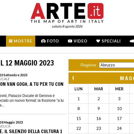
sabato 8 agosto 2026
MOSTRE
FOTO
VIDEO
SPECIALI
L 12 MAGGIO 2023
Regione
 10 Settembre 2023
MAG
DUCALE
CON VAN GOGH. A TU PER TU CON
LUN
MAR
MER
Covid, Palazzo Ducale di Genova e
1
2
3
iato un nuovo format: la fruizione “a tu
...
8
9
10
15
16
17
 18 Maggio 2023
GELICA
22
23
24
. IL SILENZIO DELLA CULTURA 1