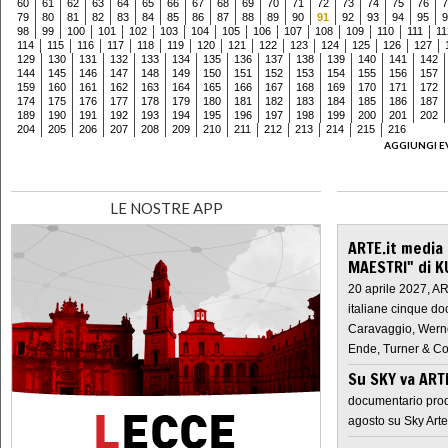
60
61
62
63
64
65
66
67
68
69
70
71
72
73
74
75
76
7
79
80
81
82
83
84
85
86
87
88
89
90
91
92
93
94
95
9
98
99
100
101
102
103
104
105
106
107
108
109
110
111
11
114
115
116
117
118
119
120
121
122
123
124
125
126
127
129
130
131
132
133
134
135
136
137
138
139
140
141
142
144
145
146
147
148
149
150
151
152
153
154
155
156
157
159
160
161
162
163
164
165
166
167
168
169
170
171
172
174
175
176
177
178
179
180
181
182
183
184
185
186
187
189
190
191
192
193
194
195
196
197
198
199
200
201
202
204
205
206
207
208
209
210
211
212
213
214
215
216
AGGIUNGI E
LE NOSTRE APP
ARTE.it media
MAESTRI" di K
20 aprile 2027, A
italiane cinque do
Caravaggio, Werne
Ende, Turner & Co
Su SKY va AR
documentario prod
agosto su Sky Arte