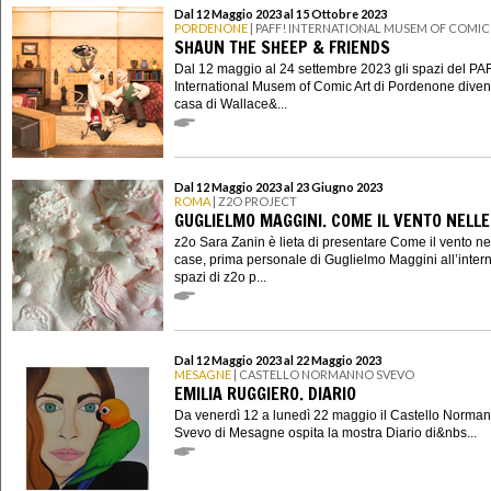
Dal 12 Maggio 2023 al 15 Ottobre 2023
PORDENONE
| PAFF! INTERNATIONAL MUSEM OF COMIC
SHAUN THE SHEEP & FRIENDS
Dal 12 maggio al 24 settembre 2023 gli spazi del PA
International Musem of Comic Art di Pordenone diven
casa di Wallace&...
Dal 12 Maggio 2023 al 23 Giugno 2023
ROMA
| Z2O PROJECT
GUGLIELMO MAGGINI. COME IL VENTO NELLE
z2o Sara Zanin è lieta di presentare Come il vento ne
case, prima personale di Guglielmo Maggini all’intern
spazi di z2o p...
Dal 12 Maggio 2023 al 22 Maggio 2023
MESAGNE
| CASTELLO NORMANNO SVEVO
EMILIA RUGGIERO. DIARIO
Da venerdì 12 a lunedì 22 maggio il Castello Norma
Svevo di Mesagne ospita la mostra Diario di&nbs...