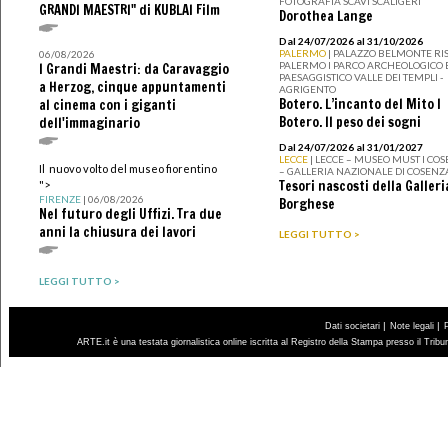
FOTOGRAFIA SCAVI SCALIGERI
GRANDI MAESTRI" di KUBLAI Film
Dorothea Lange
Dal 24/07/2026 al 31/10/2026
PALERMO
| PALAZZO BELMONTE RIS
06/08/2026
PALERMO I PARCO ARCHEOLOGICO 
I Grandi Maestri: da Caravaggio
PAESAGGISTICO VALLE DEI TEMPLI -
a Herzog, cinque appuntamenti
AGRIGENTO
Botero. L’incanto del Mito I
al cinema con i giganti
Botero. Il peso dei sogni
dell'immaginario
Dal 24/07/2026 al 31/01/2027
LECCE
| LECCE – MUSEO MUST I CO
Il nuovo volto del museo fiorentino
– GALLERIA NAZIONALE DI COSENZ
Tesori nascosti della Galleri
">
FIRENZE
| 06/08/2026
Borghese
Nel futuro degli Uffizi. Tra due
anni la chiusura dei lavori
LEGGI TUTTO >
LEGGI TUTTO >
|
|
Dati societari
Note legali
ARTE.it è una testata giornalistica online iscritta al Registro della Stampa presso il Trib