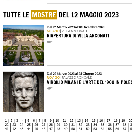
TUTTE LE
MOSTRE
DEL 12 MAGGIO 2023
Dal 26 Marzo 2023 al 10 Dicembre 2023
MILANO
| VILLA ARCONATI
RIAPERTURA DI VILLA ARCONATI
Dal 25 Marzo 2023 al 25 Giugno 2023
ROVIGO
| PALAZZO RONCALE
VIRGILIO MILANI E L’ARTE DEL ‘900 IN POLE
1
2
3
4
5
6
7
8
9
10
11
12
13
14
15
16
17
18
19
2
22
23
24
25
26
27
28
29
30
31
32
33
34
35
36
37
38
3
41
42
43
44
45
46
47
48
49
50
51
52
53
54
55
56
57
5