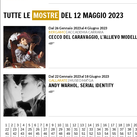
TUTTE LE
MOSTRE
DEL 12 MAGGIO 2023
Dal 26 Gennaio 2023 al 4 Giugno 2023
BERGAMO
| ACCADEMIA CARRARA
CECCO DEL CARAVAGGIO, L’ALLIEVO MODEL
Dal 22 Gennaio 2023 al 18 Giugno 2023
GALLARATE
| MUSEO MA*GA
ANDY WARHOL. SERIAL IDENTITY
1
2
3
4
5
6
7
8
9
10
11
12
13
14
15
16
17
18
19
2
22
23
24
25
26
27
28
29
30
31
32
33
34
35
36
37
38
3
41
42
43
44
45
46
47
48
49
50
51
52
53
54
55
56
57
5