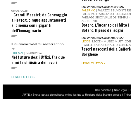
Dal 24/07/2026 al 31/10/2026
PALERMO
| PALAZZO BELMONTE RIS
06/08/2026
PALERMO I PARCO ARCHEOLOGICO 
I Grandi Maestri: da Caravaggio
PAESAGGISTICO VALLE DEI TEMPLI -
a Herzog, cinque appuntamenti
AGRIGENTO
Botero. L’incanto del Mito I
al cinema con i giganti
Botero. Il peso dei sogni
dell'immaginario
Dal 24/07/2026 al 31/01/2027
LECCE
| LECCE – MUSEO MUST I CO
Il nuovo volto del museo fiorentino
– GALLERIA NAZIONALE DI COSENZ
Tesori nascosti della Galleri
">
FIRENZE
| 06/08/2026
Borghese
Nel futuro degli Uffizi. Tra due
anni la chiusura dei lavori
LEGGI TUTTO >
LEGGI TUTTO >
|
|
Dati societari
Note legali
ARTE.it è una testata giornalistica online iscritta al Registro della Stampa presso il Trib