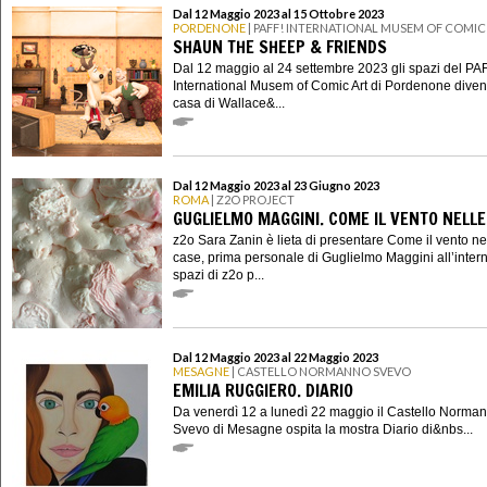
Dal 12 Maggio 2023 al 15 Ottobre 2023
PORDENONE
| PAFF! INTERNATIONAL MUSEM OF COMIC
SHAUN THE SHEEP & FRIENDS
Dal 12 maggio al 24 settembre 2023 gli spazi del PA
International Musem of Comic Art di Pordenone diven
casa di Wallace&...
Dal 12 Maggio 2023 al 23 Giugno 2023
ROMA
| Z2O PROJECT
GUGLIELMO MAGGINI. COME IL VENTO NELLE
z2o Sara Zanin è lieta di presentare Come il vento ne
case, prima personale di Guglielmo Maggini all’intern
spazi di z2o p...
Dal 12 Maggio 2023 al 22 Maggio 2023
MESAGNE
| CASTELLO NORMANNO SVEVO
EMILIA RUGGIERO. DIARIO
Da venerdì 12 a lunedì 22 maggio il Castello Norma
Svevo di Mesagne ospita la mostra Diario di&nbs...