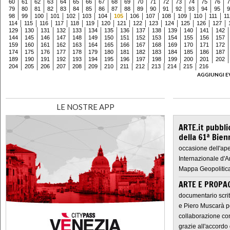
60
61
62
63
64
65
66
67
68
69
70
71
72
73
74
75
76
7
79
80
81
82
83
84
85
86
87
88
89
90
91
92
93
94
95
9
98
99
100
101
102
103
104
105
106
107
108
109
110
111
11
114
115
116
117
118
119
120
121
122
123
124
125
126
127
129
130
131
132
133
134
135
136
137
138
139
140
141
142
144
145
146
147
148
149
150
151
152
153
154
155
156
157
159
160
161
162
163
164
165
166
167
168
169
170
171
172
174
175
176
177
178
179
180
181
182
183
184
185
186
187
189
190
191
192
193
194
195
196
197
198
199
200
201
202
204
205
206
207
208
209
210
211
212
213
214
215
216
AGGIUNGI E
LE NOSTRE APP
ARTE.it pubbli
della 61ª Bien
occasione dell'ape
Internazionale d'A
Mappa Geopolitica
ARTE E PROPAG
documentario scrit
e Piero Muscarà pe
collaborazione con
grazie all'accordo 