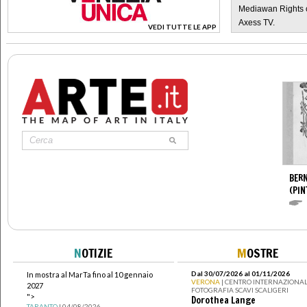
Mediawan Rights c
Axess TV.
VEDI TUTTE LE APP
>
BERN
(PIN
N
OTIZIE
M
OSTRE
Dal 30/07/2026 al 01/11/2026
In mostra al MarTa fino al 10 gennaio
VERONA
| CENTRO INTERNAZIONAL
2027
FOTOGRAFIA SCAVI SCALIGERI
">
Dorothea Lange
TARANTO
| 04/08/2026