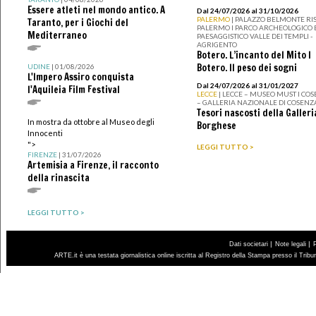
Essere atleti nel mondo antico. A
Dal 24/07/2026 al 31/10/2026
PALERMO
| PALAZZO BELMONTE RIS
Taranto, per i Giochi del
PALERMO I PARCO ARCHEOLOGICO 
Mediterraneo
PAESAGGISTICO VALLE DEI TEMPLI -
AGRIGENTO
Botero. L’incanto del Mito I
Botero. Il peso dei sogni
UDINE
| 01/08/2026
L'Impero Assiro conquista
Dal 24/07/2026 al 31/01/2027
l'Aquileia Film Festival
LECCE
| LECCE – MUSEO MUST I CO
– GALLERIA NAZIONALE DI COSENZ
Tesori nascosti della Galleri
In mostra da ottobre al Museo degli
Borghese
Innocenti
">
LEGGI TUTTO >
FIRENZE
| 31/07/2026
Artemisia a Firenze, il racconto
della rinascita
LEGGI TUTTO >
|
|
Dati societari
Note legali
ARTE.it è una testata giornalistica online iscritta al Registro della Stampa presso il Trib