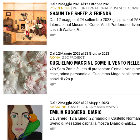
Dal 12 Maggio 2023 al 15 Ottobre 2023
PORDENONE
| PAFF! INTERNATIONAL MUSEM OF COMIC
SHAUN THE SHEEP & FRIENDS
Dal 12 maggio al 24 settembre 2023 gli spazi del PA
International Musem of Comic Art di Pordenone diven
casa di Wallace&...
Dal 12 Maggio 2023 al 23 Giugno 2023
ROMA
| Z2O PROJECT
GUGLIELMO MAGGINI. COME IL VENTO NELLE
z2o Sara Zanin è lieta di presentare Come il vento ne
case, prima personale di Guglielmo Maggini all’intern
spazi di z2o p...
Dal 12 Maggio 2023 al 22 Maggio 2023
MESAGNE
| CASTELLO NORMANNO SVEVO
EMILIA RUGGIERO. DIARIO
Da venerdì 12 a lunedì 22 maggio il Castello Norma
Svevo di Mesagne ospita la mostra Diario di&nbs...