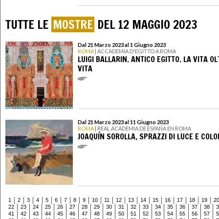
TUTTE LE
MOSTRE
DEL 12 MAGGIO 2023
Dal 21 Marzo 2023 al 1 Giugno 2023
ROMA
| ACCADEMIA D'EGITTO A ROMA
LUIGI BALLARIN. ANTICO EGITTO. LA VITA OL
VITA
Dal 21 Marzo 2023 al 11 Giugno 2023
ROMA
| REAL ACADEMIA DE ESPAÑA EN ROMA
JOAQUÍN SOROLLA, SPRAZZI DI LUCE E COLO
1
2
3
4
5
6
7
8
9
10
11
12
13
14
15
16
17
18
19
2
22
23
24
25
26
27
28
29
30
31
32
33
34
35
36
37
38
3
41
42
43
44
45
46
47
48
49
50
51
52
53
54
55
56
57
5