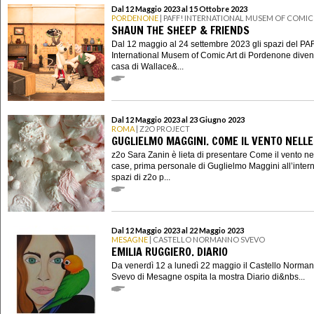
Dal 12 Maggio 2023 al 15 Ottobre 2023
PORDENONE
| PAFF! INTERNATIONAL MUSEM OF COMIC
SHAUN THE SHEEP & FRIENDS
Dal 12 maggio al 24 settembre 2023 gli spazi del PA
International Musem of Comic Art di Pordenone diven
casa di Wallace&...
Dal 12 Maggio 2023 al 23 Giugno 2023
ROMA
| Z2O PROJECT
GUGLIELMO MAGGINI. COME IL VENTO NELLE
z2o Sara Zanin è lieta di presentare Come il vento ne
case, prima personale di Guglielmo Maggini all’intern
spazi di z2o p...
Dal 12 Maggio 2023 al 22 Maggio 2023
MESAGNE
| CASTELLO NORMANNO SVEVO
EMILIA RUGGIERO. DIARIO
Da venerdì 12 a lunedì 22 maggio il Castello Norma
Svevo di Mesagne ospita la mostra Diario di&nbs...