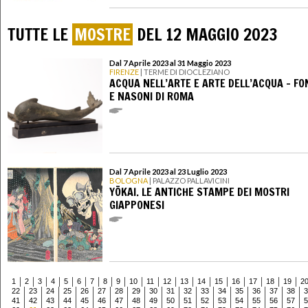
TUTTE LE
MOSTRE
DEL 12 MAGGIO 2023
Dal 7 Aprile 2023 al 31 Maggio 2023
FIRENZE
| TERME DI DIOCLEZIANO
ACQUA NELL’ARTE E ARTE DELL’ACQUA – F
E NASONI DI ROMA
Dal 7 Aprile 2023 al 23 Luglio 2023
BOLOGNA
| PALAZZO PALLAVICINI
YŌKAI. LE ANTICHE STAMPE DEI MOSTRI
GIAPPONESI
1
2
3
4
5
6
7
8
9
10
11
12
13
14
15
16
17
18
19
2
22
23
24
25
26
27
28
29
30
31
32
33
34
35
36
37
38
3
41
42
43
44
45
46
47
48
49
50
51
52
53
54
55
56
57
5