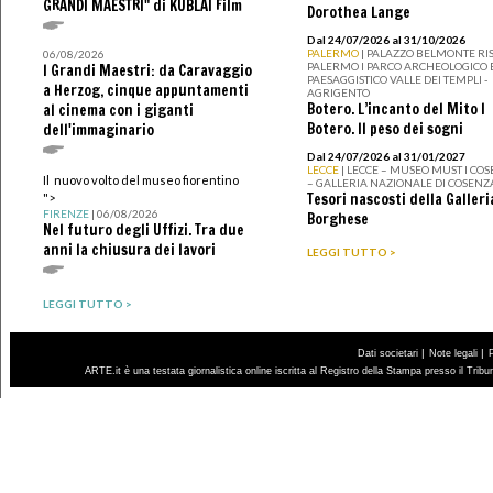
GRANDI MAESTRI" di KUBLAI Film
Dorothea Lange
Dal 24/07/2026 al 31/10/2026
PALERMO
| PALAZZO BELMONTE RIS
06/08/2026
PALERMO I PARCO ARCHEOLOGICO 
I Grandi Maestri: da Caravaggio
PAESAGGISTICO VALLE DEI TEMPLI -
a Herzog, cinque appuntamenti
AGRIGENTO
Botero. L’incanto del Mito I
al cinema con i giganti
Botero. Il peso dei sogni
dell'immaginario
Dal 24/07/2026 al 31/01/2027
LECCE
| LECCE – MUSEO MUST I CO
Il nuovo volto del museo fiorentino
– GALLERIA NAZIONALE DI COSENZ
Tesori nascosti della Galleri
">
FIRENZE
| 06/08/2026
Borghese
Nel futuro degli Uffizi. Tra due
anni la chiusura dei lavori
LEGGI TUTTO >
LEGGI TUTTO >
|
|
Dati societari
Note legali
ARTE.it è una testata giornalistica online iscritta al Registro della Stampa presso il Trib