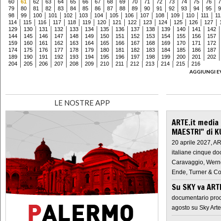
60
61
62
63
64
65
66
67
68
69
70
71
72
73
74
75
76
7
79
80
81
82
83
84
85
86
87
88
89
90
91
92
93
94
95
9
98
99
100
101
102
103
104
105
106
107
108
109
110
111
11
114
115
116
117
118
119
120
121
122
123
124
125
126
127
129
130
131
132
133
134
135
136
137
138
139
140
141
142
144
145
146
147
148
149
150
151
152
153
154
155
156
157
159
160
161
162
163
164
165
166
167
168
169
170
171
172
174
175
176
177
178
179
180
181
182
183
184
185
186
187
189
190
191
192
193
194
195
196
197
198
199
200
201
202
204
205
206
207
208
209
210
211
212
213
214
215
216
AGGIUNGI E
LE NOSTRE APP
ARTE.it media
MAESTRI" di K
20 aprile 2027, A
italiane cinque do
Caravaggio, Werne
Ende, Turner & Co
Su SKY va AR
documentario prod
agosto su Sky Arte