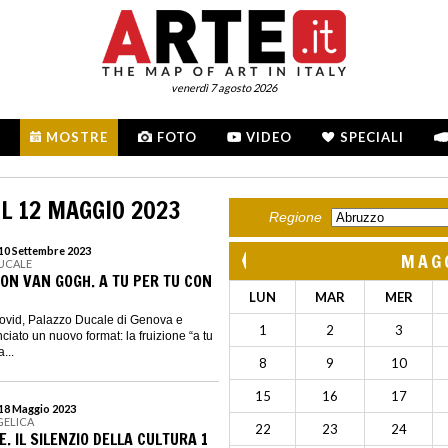
venerdì 7 agosto 2026
MOSTRE
FOTO
VIDEO
SPECIALI
L 12 MAGGIO 2023
Regione
 10 Settembre 2023
MAG
DUCALE
CON VAN GOGH. A TU PER TU CON
LUN
MAR
MER
Covid, Palazzo Ducale di Genova e
1
2
3
iato un nuovo format: la fruizione “a tu
...
8
9
10
15
16
17
 18 Maggio 2023
GELICA
22
23
24
. IL SILENZIO DELLA CULTURA 1