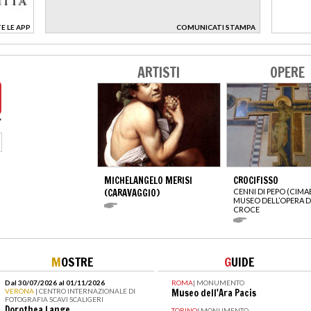
E LE APP
COMUNICATI STAMPA
>
ARTISTI
OPERE
MICHELANGELO MERISI
CROCIFISSO
(CARAVAGGIO)
CENNI DI PEPO (CIMA
MUSEO DELL’OPERA D
CROCE
M
OSTRE
G
UIDE
Dal 30/07/2026 al 01/11/2026
ROMA
|
MONUMENTO
VERONA
| CENTRO INTERNAZIONALE DI
Museo dell'Ara Pacis
FOTOGRAFIA SCAVI SCALIGERI
Dorothea Lange
TORINO
|
MONUMENTO