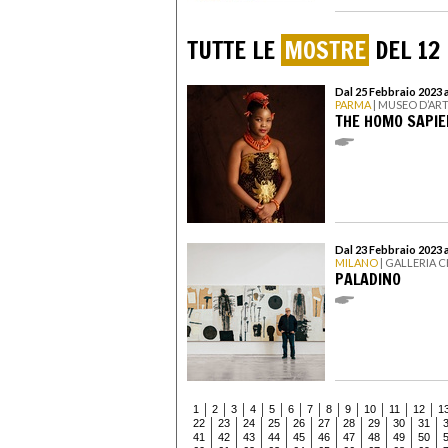
TUTTE LE
MOSTRE
DEL 12
Dal 25 Febbraio 2023 
PARMA
| MUSEO D’AR
THE HOMO SAPIE
Dal 23 Febbraio 2023 
MILANO
| GALLERIA C
PALADINO
1
2
3
4
5
6
7
8
9
10
11
12
1
22
23
24
25
26
27
28
29
30
31
41
42
43
44
45
46
47
48
49
50