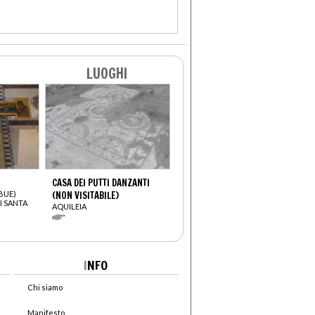
LUOGHI
CASA DEI PUTTI DANZANTI
BUE)
(NON VISITABILE)
I SANTA
AQUILEIA
I
NFO
Chi siamo
Manifesto