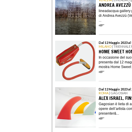
ANDREA AVEZZÙ
lineadacqua gallery 
di Andrea Avezzù (Ve
...
Dal 12 Maggio 2023 al
MILANO
| TRIENNALE
HOME SWEET HO
In occasione del suo
presenta dal 12 mag
mostra Home Sweet H
Dal 12 Maggio 2023 al 
ROMA
| GAGOSIAN
ALEX ISRAEL. FIN
Gagosian è lieta di 
opere dell’artista c
presenter&...