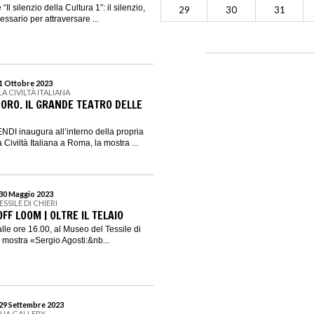
 “Il silenzio della Cultura 1”: il silenzio,
29
30
31
ssario per attraversare ...
 1 Ottobre 2023
A CIVILTÀ ITALIANA
RO. IL GRANDE TEATRO DELLE
NDI inaugura all’interno della propria
 Civiltà Italiana a Roma, la mostra ...
 30 Maggio 2023
SSILE DI CHIERI
FF LOOM | OLTRE IL TELAIO
lle ore 16.00, al Museo del Tessile di
a mostra «Sergio Agosti:&nb...
 29 Settembre 2023
QUA GALLERY