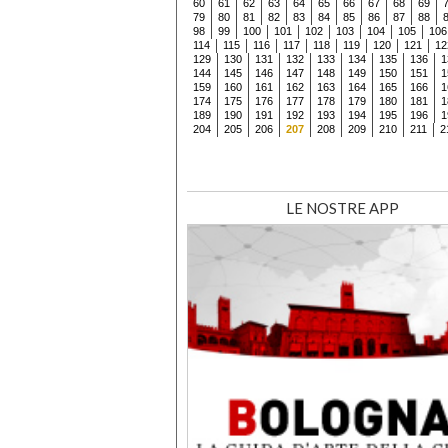
60
61
62
63
64
65
66
67
68
69
79
80
81
82
83
84
85
86
87
88
98
99
100
101
102
103
104
105
106
114
115
116
117
118
119
120
121
12
129
130
131
132
133
134
135
136
1
144
145
146
147
148
149
150
151
1
159
160
161
162
163
164
165
166
1
174
175
176
177
178
179
180
181
1
189
190
191
192
193
194
195
196
1
204
205
206
207
208
209
210
211
2
LE NOSTRE APP