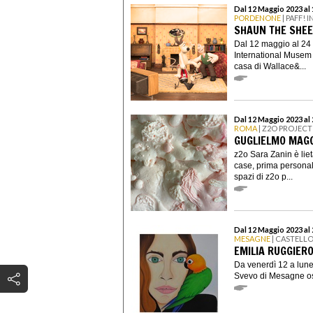
Dal 12 Maggio 2023 al
PORDENONE
| PAFF!
SHAUN THE SHEE
Dal 12 maggio al 24 
International Musem 
casa di Wallace&...
Dal 12 Maggio 2023 al
ROMA
| Z2O PROJECT
GUGLIELMO MAGG
z2o Sara Zanin è lie
case, prima personal
spazi di z2o p...
Dal 12 Maggio 2023 al
MESAGNE
| CASTELL
EMILIA RUGGIERO
Da venerdì 12 a lun
Svevo di Mesagne osp