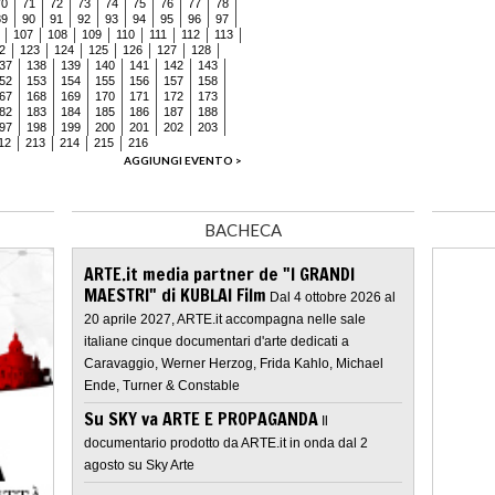
70
71
72
73
74
75
76
77
78
89
90
91
92
93
94
95
96
97
107
108
109
110
111
112
113
2
123
124
125
126
127
128
37
138
139
140
141
142
143
52
153
154
155
156
157
158
67
168
169
170
171
172
173
82
183
184
185
186
187
188
97
198
199
200
201
202
203
12
213
214
215
216
AGGIUNGI EVENTO >
BACHECA
ARTE.it media partner de "I GRANDI
MAESTRI" di KUBLAI Film
Dal 4 ottobre 2026 al
20 aprile 2027, ARTE.it accompagna nelle sale
italiane cinque documentari d'arte dedicati a
Caravaggio, Werner Herzog, Frida Kahlo, Michael
Ende, Turner & Constable
Su SKY va ARTE E PROPAGANDA
Il
documentario prodotto da ARTE.it in onda dal 2
agosto su Sky Arte