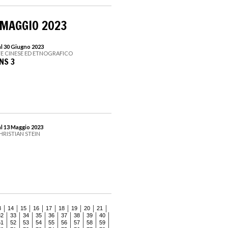
 MAGGIO 2023
al 30 Giugno 2023
TE CINESE ED ETNOGRAFICO
NS 3
al 13 Maggio 2023
HRISTIAN STEIN
3
14
15
16
17
18
19
20
21
32
33
34
35
36
37
38
39
40
51
52
53
54
55
56
57
58
59