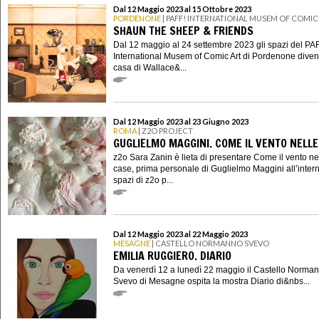
Dal 12 Maggio 2023 al 15 Ottobre 2023
PORDENONE
| PAFF! INTERNATIONAL MUSEM OF COMIC
SHAUN THE SHEEP & FRIENDS
Dal 12 maggio al 24 settembre 2023 gli spazi del PA
International Musem of Comic Art di Pordenone diven
casa di Wallace&...
Dal 12 Maggio 2023 al 23 Giugno 2023
ROMA
| Z2O PROJECT
GUGLIELMO MAGGINI. COME IL VENTO NELLE
z2o Sara Zanin è lieta di presentare Come il vento ne
case, prima personale di Guglielmo Maggini all’intern
spazi di z2o p...
Dal 12 Maggio 2023 al 22 Maggio 2023
MESAGNE
| CASTELLO NORMANNO SVEVO
EMILIA RUGGIERO. DIARIO
Da venerdì 12 a lunedì 22 maggio il Castello Norma
Svevo di Mesagne ospita la mostra Diario di&nbs...