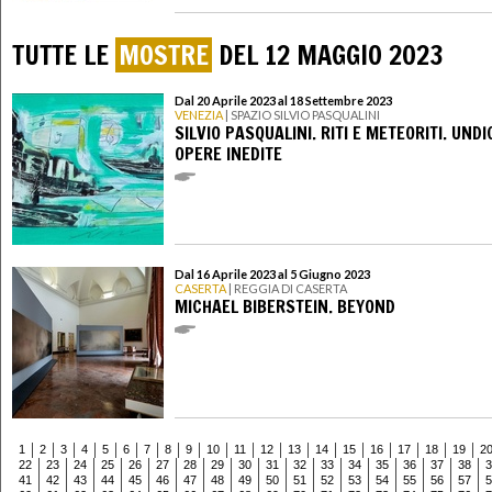
TUTTE LE
MOSTRE
DEL 12 MAGGIO 2023
Dal 20 Aprile 2023 al 18 Settembre 2023
VENEZIA
| SPAZIO SILVIO PASQUALINI
SILVIO PASQUALINI. RITI E METEORITI. UNDI
OPERE INEDITE
Dal 16 Aprile 2023 al 5 Giugno 2023
CASERTA
| REGGIA DI CASERTA
MICHAEL BIBERSTEIN. BEYOND
1
2
3
4
5
6
7
8
9
10
11
12
13
14
15
16
17
18
19
2
22
23
24
25
26
27
28
29
30
31
32
33
34
35
36
37
38
3
41
42
43
44
45
46
47
48
49
50
51
52
53
54
55
56
57
5