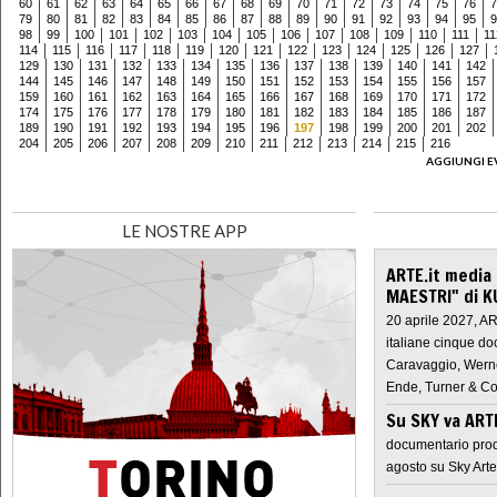
60
61
62
63
64
65
66
67
68
69
70
71
72
73
74
75
76
7
79
80
81
82
83
84
85
86
87
88
89
90
91
92
93
94
95
9
98
99
100
101
102
103
104
105
106
107
108
109
110
111
11
114
115
116
117
118
119
120
121
122
123
124
125
126
127
129
130
131
132
133
134
135
136
137
138
139
140
141
142
144
145
146
147
148
149
150
151
152
153
154
155
156
157
159
160
161
162
163
164
165
166
167
168
169
170
171
172
174
175
176
177
178
179
180
181
182
183
184
185
186
187
189
190
191
192
193
194
195
196
197
198
199
200
201
202
204
205
206
207
208
209
210
211
212
213
214
215
216
AGGIUNGI E
LE NOSTRE APP
ARTE.it media
MAESTRI" di K
20 aprile 2027, A
italiane cinque do
Caravaggio, Werne
Ende, Turner & Co
Su SKY va AR
documentario prod
agosto su Sky Arte