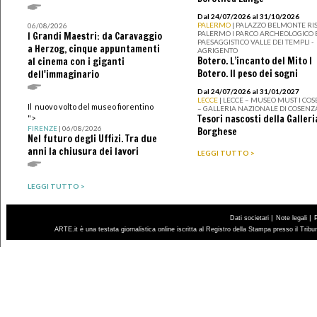
Dal 24/07/2026 al 31/10/2026
PALERMO
| PALAZZO BELMONTE RIS
06/08/2026
PALERMO I PARCO ARCHEOLOGICO 
I Grandi Maestri: da Caravaggio
PAESAGGISTICO VALLE DEI TEMPLI -
a Herzog, cinque appuntamenti
AGRIGENTO
Botero. L’incanto del Mito I
al cinema con i giganti
Botero. Il peso dei sogni
dell'immaginario
Dal 24/07/2026 al 31/01/2027
LECCE
| LECCE – MUSEO MUST I CO
Il nuovo volto del museo fiorentino
– GALLERIA NAZIONALE DI COSENZ
Tesori nascosti della Galleri
">
FIRENZE
| 06/08/2026
Borghese
Nel futuro degli Uffizi. Tra due
anni la chiusura dei lavori
LEGGI TUTTO >
LEGGI TUTTO >
|
|
Dati societari
Note legali
ARTE.it è una testata giornalistica online iscritta al Registro della Stampa presso il Trib