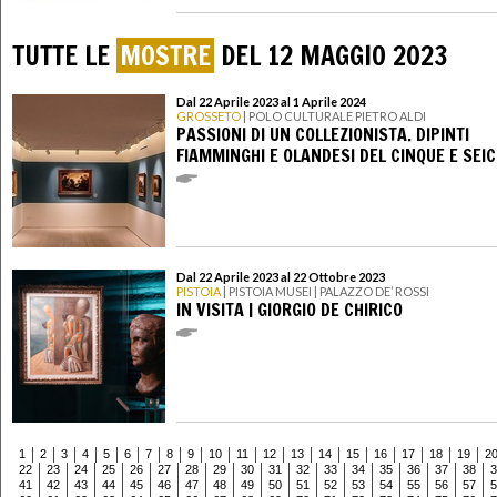
TUTTE LE
MOSTRE
DEL 12 MAGGIO 2023
Dal 22 Aprile 2023 al 1 Aprile 2024
GROSSETO
| POLO CULTURALE PIETRO ALDI
PASSIONI DI UN COLLEZIONISTA. DIPINTI
FIAMMINGHI E OLANDESI DEL CINQUE E SEI
Dal 22 Aprile 2023 al 22 Ottobre 2023
PISTOIA
| PISTOIA MUSEI | PALAZZO DE’ ROSSI
IN VISITA | GIORGIO DE CHIRICO
1
2
3
4
5
6
7
8
9
10
11
12
13
14
15
16
17
18
19
2
22
23
24
25
26
27
28
29
30
31
32
33
34
35
36
37
38
3
41
42
43
44
45
46
47
48
49
50
51
52
53
54
55
56
57
5