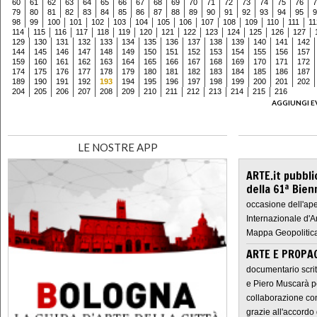
60
61
62
63
64
65
66
67
68
69
70
71
72
73
74
75
76
7
79
80
81
82
83
84
85
86
87
88
89
90
91
92
93
94
95
9
98
99
100
101
102
103
104
105
106
107
108
109
110
111
11
114
115
116
117
118
119
120
121
122
123
124
125
126
127
129
130
131
132
133
134
135
136
137
138
139
140
141
142
144
145
146
147
148
149
150
151
152
153
154
155
156
157
159
160
161
162
163
164
165
166
167
168
169
170
171
172
174
175
176
177
178
179
180
181
182
183
184
185
186
187
189
190
191
192
193
194
195
196
197
198
199
200
201
202
204
205
206
207
208
209
210
211
212
213
214
215
216
AGGIUNGI E
LE NOSTRE APP
ARTE.it pubbli
della 61ª Bien
occasione dell'ape
Internazionale d'A
Mappa Geopolitica
ARTE E PROPAG
documentario scrit
e Piero Muscarà pe
collaborazione con
grazie all'accordo 