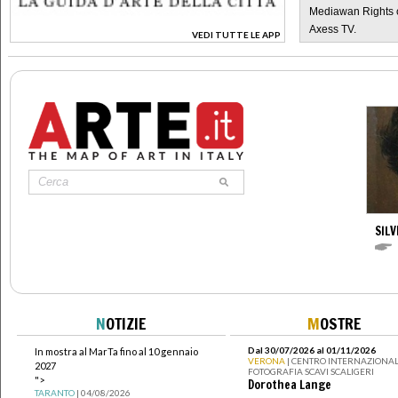
Mediawan Rights c
Axess TV.
VEDI TUTTE LE APP
>
SILV
N
OTIZIE
M
OSTRE
Dal 30/07/2026 al 01/11/2026
In mostra al MarTa fino al 10 gennaio
VERONA
| CENTRO INTERNAZIONAL
2027
FOTOGRAFIA SCAVI SCALIGERI
">
Dorothea Lange
TARANTO
| 04/08/2026