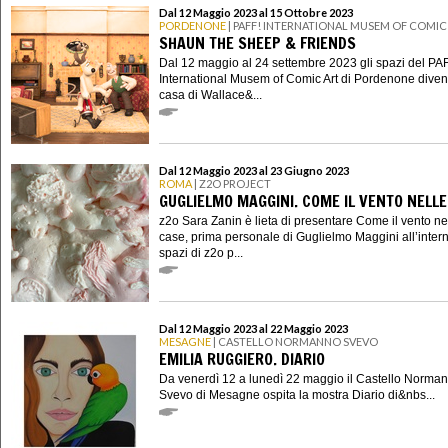
Dal 12 Maggio 2023 al 15 Ottobre 2023
PORDENONE
| PAFF! INTERNATIONAL MUSEM OF COMIC
SHAUN THE SHEEP & FRIENDS
Dal 12 maggio al 24 settembre 2023 gli spazi del PA
International Musem of Comic Art di Pordenone diven
casa di Wallace&...
Dal 12 Maggio 2023 al 23 Giugno 2023
ROMA
| Z2O PROJECT
GUGLIELMO MAGGINI. COME IL VENTO NELLE
z2o Sara Zanin è lieta di presentare Come il vento ne
case, prima personale di Guglielmo Maggini all’intern
spazi di z2o p...
Dal 12 Maggio 2023 al 22 Maggio 2023
MESAGNE
| CASTELLO NORMANNO SVEVO
EMILIA RUGGIERO. DIARIO
Da venerdì 12 a lunedì 22 maggio il Castello Norma
Svevo di Mesagne ospita la mostra Diario di&nbs...