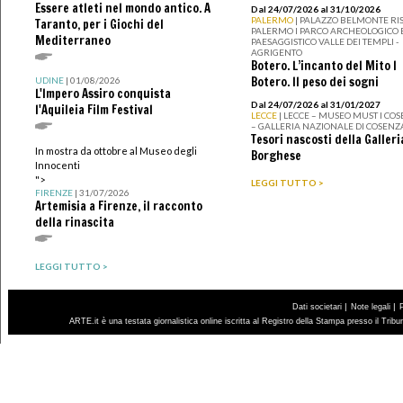
Essere atleti nel mondo antico. A
Dal 24/07/2026 al 31/10/2026
PALERMO
| PALAZZO BELMONTE RIS
Taranto, per i Giochi del
PALERMO I PARCO ARCHEOLOGICO 
Mediterraneo
PAESAGGISTICO VALLE DEI TEMPLI -
AGRIGENTO
Botero. L’incanto del Mito I
Botero. Il peso dei sogni
UDINE
| 01/08/2026
L'Impero Assiro conquista
Dal 24/07/2026 al 31/01/2027
l'Aquileia Film Festival
LECCE
| LECCE – MUSEO MUST I CO
– GALLERIA NAZIONALE DI COSENZ
Tesori nascosti della Galleri
In mostra da ottobre al Museo degli
Borghese
Innocenti
">
LEGGI TUTTO >
FIRENZE
| 31/07/2026
Artemisia a Firenze, il racconto
della rinascita
LEGGI TUTTO >
|
|
Dati societari
Note legali
ARTE.it è una testata giornalistica online iscritta al Registro della Stampa presso il Trib