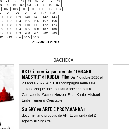
70
71
72
73
74
75
76
77
78
89
90
91
92
93
94
95
96
97
107
108
109
110
111
112
113
2
123
124
125
126
127
128
37
138
139
140
141
142
143
52
153
154
155
156
157
158
67
168
169
170
171
172
173
82
183
184
185
186
187
188
97
198
199
200
201
202
203
12
213
214
215
216
AGGIUNGI EVENTO >
BACHECA
ARTE.it media partner de "I GRANDI
MAESTRI" di KUBLAI Film
Dal 4 ottobre 2026 al
20 aprile 2027, ARTE.it accompagna nelle sale
italiane cinque documentari d'arte dedicati a
Caravaggio, Werner Herzog, Frida Kahlo, Michael
Ende, Turner & Constable
Su SKY va ARTE E PROPAGANDA
Il
documentario prodotto da ARTE.it in onda dal 2
agosto su Sky Arte