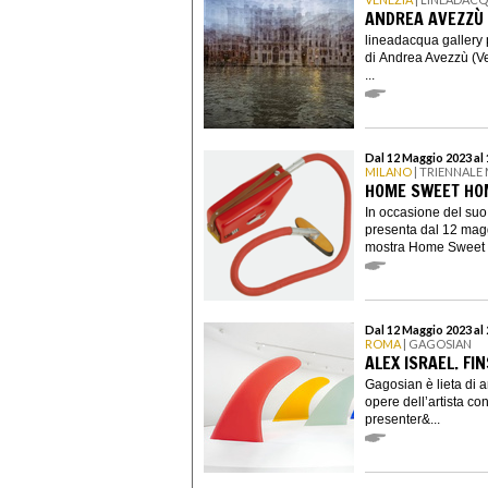
ANDREA AVEZZÙ
lineadacqua gallery 
di Andrea Avezzù (Ve
...
Dal 12 Maggio 2023 al
MILANO
| TRIENNALE
HOME SWEET HO
In occasione del suo
presenta dal 12 mag
mostra Home Sweet H
Dal 12 Maggio 2023 al 
ROMA
| GAGOSIAN
ALEX ISRAEL. FIN
Gagosian è lieta di 
opere dell’artista c
presenter&...