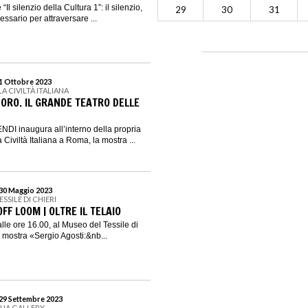
 “Il silenzio della Cultura 1”: il silenzio,
29
30
31
ssario per attraversare ...
 1 Ottobre 2023
A CIVILTÀ ITALIANA
RO. IL GRANDE TEATRO DELLE
NDI inaugura all’interno della propria
 Civiltà Italiana a Roma, la mostra ...
 30 Maggio 2023
SSILE DI CHIERI
FF LOOM | OLTRE IL TELAIO
lle ore 16.00, al Museo del Tessile di
a mostra «Sergio Agosti:&nb...
 29 Settembre 2023
QUA GALLERY