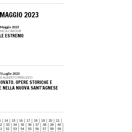
 MAGGIO 2023
1 Maggio 2023
CIVICA CAVOUR
ALE ESTREMO
5 Luglio 2023
NE ALBERTO PERUZZO
ROVATO. OPERE STORICHE E
 NELLA NUOVA SANT’AGNESE
3
14
15
16
17
18
19
20
21
32
33
34
35
36
37
38
39
40
51
52
53
54
55
56
57
58
59