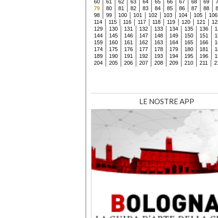
60
61
62
63
64
65
66
67
68
69
79
80
81
82
83
84
85
86
87
88
98
99
100
101
102
103
104
105
106
114
115
116
117
118
119
120
121
12
129
130
131
132
133
134
135
136
1
144
145
146
147
148
149
150
151
1
159
160
161
162
163
164
165
166
1
174
175
176
177
178
179
180
181
1
189
190
191
192
193
194
195
196
1
204
205
206
207
208
209
210
211
2
LE NOSTRE APP