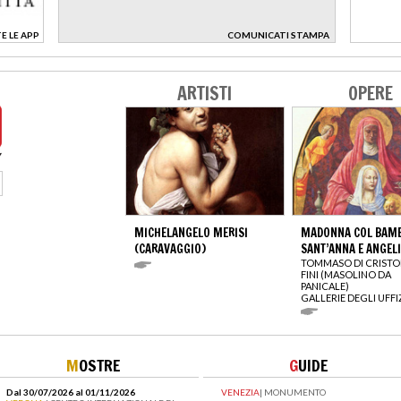
E LE APP
COMUNICATI STAMPA
>
ARTISTI
OPERE
MICHELANGELO MERISI
MADONNA COL BAMB
(CARAVAGGIO)
SANT’ANNA E ANGELI
TOMMASO DI CRIST
FINI (MASOLINO DA
PANICALE)
GALLERIE DEGLI UFFI
M
OSTRE
G
UIDE
Dal 30/07/2026 al 01/11/2026
VENEZIA
|
MONUMENTO