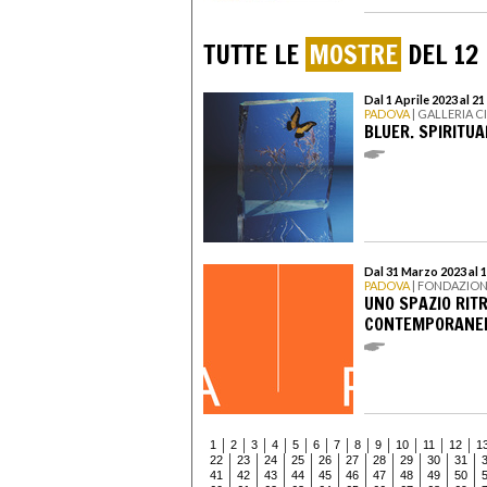
TUTTE LE
MOSTRE
DEL 12
Dal 1 Aprile 2023 al 2
PADOVA
| GALLERIA 
BLUER. SPIRITU
Dal 31 Marzo 2023 al 1
PADOVA
| FONDAZIO
UNO SPAZIO RIT
CONTEMPORANEE
1
2
3
4
5
6
7
8
9
10
11
12
1
22
23
24
25
26
27
28
29
30
31
41
42
43
44
45
46
47
48
49
50