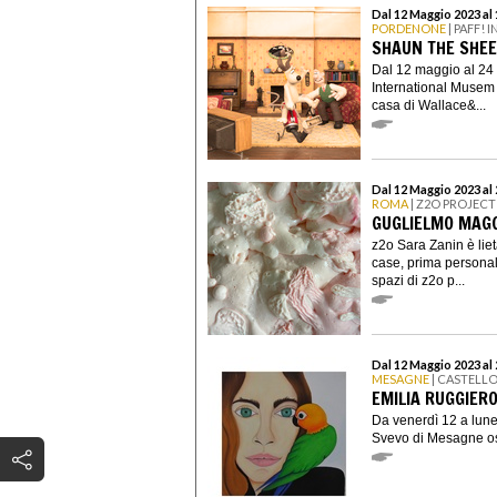
Dal 12 Maggio 2023 al
PORDENONE
| PAFF!
SHAUN THE SHEE
Dal 12 maggio al 24 
International Musem 
casa di Wallace&...
Dal 12 Maggio 2023 al
ROMA
| Z2O PROJECT
GUGLIELMO MAGG
z2o Sara Zanin è lie
case, prima personal
spazi di z2o p...
Dal 12 Maggio 2023 al
MESAGNE
| CASTELL
EMILIA RUGGIERO
Da venerdì 12 a lun
Svevo di Mesagne osp