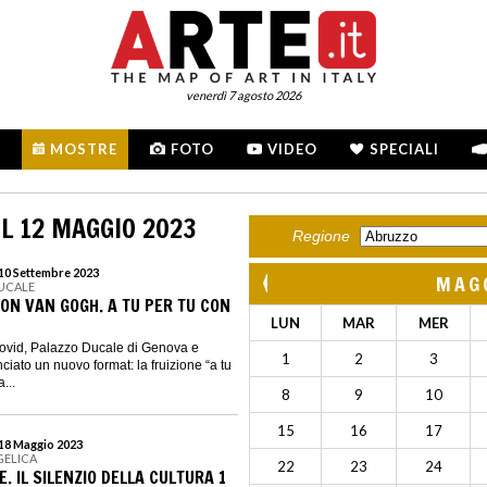
venerdì 7 agosto 2026
MOSTRE
FOTO
VIDEO
SPECIALI
L 12 MAGGIO 2023
Regione
 10 Settembre 2023
MAG
DUCALE
CON VAN GOGH. A TU PER TU CON
LUN
MAR
MER
Covid, Palazzo Ducale di Genova e
1
2
3
iato un nuovo format: la fruizione “a tu
...
8
9
10
15
16
17
 18 Maggio 2023
GELICA
22
23
24
. IL SILENZIO DELLA CULTURA 1