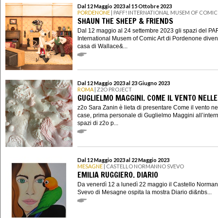
Dal 12 Maggio 2023 al 15 Ottobre 2023
PORDENONE
| PAFF! INTERNATIONAL MUSEM OF COMIC
SHAUN THE SHEEP & FRIENDS
Dal 12 maggio al 24 settembre 2023 gli spazi del PA
International Musem of Comic Art di Pordenone diven
casa di Wallace&...
Dal 12 Maggio 2023 al 23 Giugno 2023
ROMA
| Z2O PROJECT
GUGLIELMO MAGGINI. COME IL VENTO NELLE
z2o Sara Zanin è lieta di presentare Come il vento ne
case, prima personale di Guglielmo Maggini all’intern
spazi di z2o p...
Dal 12 Maggio 2023 al 22 Maggio 2023
MESAGNE
| CASTELLO NORMANNO SVEVO
EMILIA RUGGIERO. DIARIO
Da venerdì 12 a lunedì 22 maggio il Castello Norma
Svevo di Mesagne ospita la mostra Diario di&nbs...