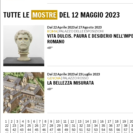
TUTTE LE
MOSTRE
DEL 12 MAGGIO 2023
Dal 22 Aprile 2023 al 27 Agosto 2023
ROMA
| PALAZZO DELLE ESPOSIZIONI
VITA DULCIS. PAURA E DESIDERIO NELL'IMP
ROMANO
Dal 22 Aprile 2023 al 23 Luglio 2023
GENOVA
| PALAZZO ROSSO
LA BELLEZZA MISURATA
1
2
3
4
5
6
7
8
9
10
11
12
13
14
15
16
17
18
19
2
22
23
24
25
26
27
28
29
30
31
32
33
34
35
36
37
38
3
41
42
43
44
45
46
47
48
49
50
51
52
53
54
55
56
57
5