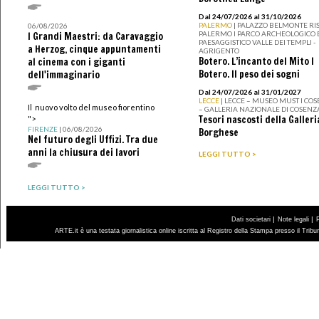
Dal 24/07/2026 al 31/10/2026
PALERMO
| PALAZZO BELMONTE RIS
06/08/2026
PALERMO I PARCO ARCHEOLOGICO 
I Grandi Maestri: da Caravaggio
PAESAGGISTICO VALLE DEI TEMPLI -
a Herzog, cinque appuntamenti
AGRIGENTO
Botero. L’incanto del Mito I
al cinema con i giganti
Botero. Il peso dei sogni
dell'immaginario
Dal 24/07/2026 al 31/01/2027
LECCE
| LECCE – MUSEO MUST I CO
Il nuovo volto del museo fiorentino
– GALLERIA NAZIONALE DI COSENZ
Tesori nascosti della Galleri
">
FIRENZE
| 06/08/2026
Borghese
Nel futuro degli Uffizi. Tra due
anni la chiusura dei lavori
LEGGI TUTTO >
LEGGI TUTTO >
|
|
Dati societari
Note legali
ARTE.it è una testata giornalistica online iscritta al Registro della Stampa presso il Trib