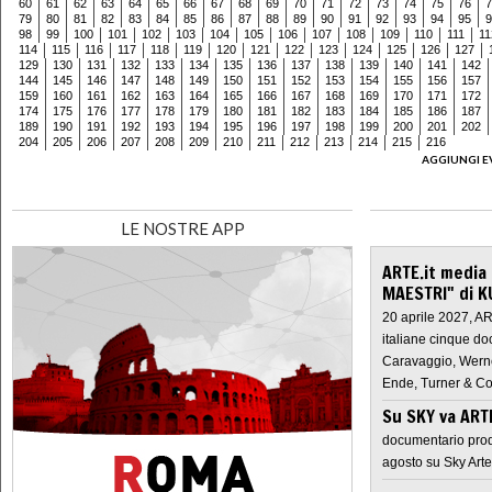
60
61
62
63
64
65
66
67
68
69
70
71
72
73
74
75
76
7
79
80
81
82
83
84
85
86
87
88
89
90
91
92
93
94
95
9
98
99
100
101
102
103
104
105
106
107
108
109
110
111
11
114
115
116
117
118
119
120
121
122
123
124
125
126
127
129
130
131
132
133
134
135
136
137
138
139
140
141
142
144
145
146
147
148
149
150
151
152
153
154
155
156
157
159
160
161
162
163
164
165
166
167
168
169
170
171
172
174
175
176
177
178
179
180
181
182
183
184
185
186
187
189
190
191
192
193
194
195
196
197
198
199
200
201
202
204
205
206
207
208
209
210
211
212
213
214
215
216
AGGIUNGI E
LE NOSTRE APP
ARTE.it media
MAESTRI" di K
20 aprile 2027, A
italiane cinque do
Caravaggio, Werne
Ende, Turner & Co
Su SKY va AR
documentario prod
agosto su Sky Arte