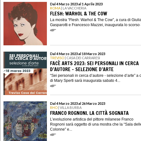
Dal 4 Marzo 2023 al 1 Aprile 2023
ROMA
| LA VACCHERIA
FLESH: WARHOL & THE COW
La mostra “Flesh: Warhol & The Cow”, a cura di Giuli
Gasparotti e Francesco Mazzei, inaugurata lo scorso 8 
Dal 4 Marzo 2023 al 18 Marzo 2023
TREVISO
| CASA DEI CARRARESI
FACÈ ARTS 2023: SEI PERSONALI IN CERCA
D’AUTORE - SELEZIONE D’ARTE
“Sei personali in cerca d’autore - selezione d’arte” a 
di Mary Sperti sarà inaugurata sabato 4...
Dal 4 Marzo 2023 al 26 Marzo 2023
RHO
| VILLA BURBA
FRANCO ROGNONI. LA CITTÀ SOGNATA
L’evoluzione artistica del pittore milanese Franco
Rognoni sarà oggetto di una mostra che la “Sala dell
Colonne” e...