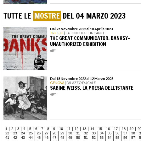
TUTTE LE
MOSTRE
DEL 04 MARZO 2023
Dal 25 Novembre 2022 al 10 Aprile 2023
TRIESTE
| SALONE DEGLI INCANTI
THE GREAT COMMUNICATOR. BANKSY-
UNAUTHORIZED EXHIBITION
Dal 18 Novembre 2022 al 12 Marzo 2023
GENOVA
| PALAZZO DUCALE
SABINE WEISS. LA POESIA DELL'ISTANTE
1
2
3
4
5
6
7
8
9
10
11
12
13
14
15
16
17
18
19
2
22
23
24
25
26
27
28
29
30
31
32
33
34
35
36
37
38
3
41
42
43
44
45
46
47
48
49
50
51
52
53
54
55
56
57
5