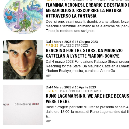
FLAMINIA VERONESI. ERBARIO E BESTIARIO 
MERAVIGLIOSO. RISCOPRIRE LA NATURA
ATTRAVERSO LA FANTASIA
Dee, sirene, strani uccelli, draghi, piante, alberi, forze
maschili e femminili animano le sale antiche del padi
Tineo, lo rendono uno scrigno d...
Dal 4 Marzo 2023 al 18 Giugno 2023
FIRENZE
| PALAZZO STROZZI
REACHING FOR THE STARS. DA MAURIZIO
CATTELAN A LYNETTE YIADOM-BOAKYE
Dal 4 marzo 2023 Fondazione Palazzo Strozzi prese
Reaching for the Stars. Da Maurizio Cattelan a Lynet
Yiadom-Boakye, mostra, curata da Arturo Ga...
Dal 4 Marzo 2023 al 15 Aprile 2023
FIRENZE
| BASE / PROGETTI PER L’ARTE
RUNO LAGOMARSINO. WE ARE HERE BECAUS
WERE THERE
Base / Progetti per l'arte di Firenze presenta sabato 
dalle ore 18:00, la mostra di Runo Lagomarsino dal t
a...