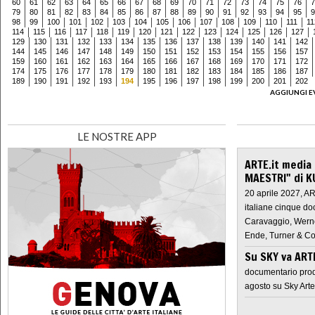
60
61
62
63
64
65
66
67
68
69
70
71
72
73
74
75
76
7
79
80
81
82
83
84
85
86
87
88
89
90
91
92
93
94
95
9
98
99
100
101
102
103
104
105
106
107
108
109
110
111
11
114
115
116
117
118
119
120
121
122
123
124
125
126
127
129
130
131
132
133
134
135
136
137
138
139
140
141
142
144
145
146
147
148
149
150
151
152
153
154
155
156
157
159
160
161
162
163
164
165
166
167
168
169
170
171
172
174
175
176
177
178
179
180
181
182
183
184
185
186
187
189
190
191
192
193
194
195
196
197
198
199
200
201
202
AGGIUNGI E
LE NOSTRE APP
ARTE.it media
MAESTRI" di K
20 aprile 2027, A
italiane cinque do
Caravaggio, Werne
Ende, Turner & Co
Su SKY va AR
documentario prod
agosto su Sky Arte