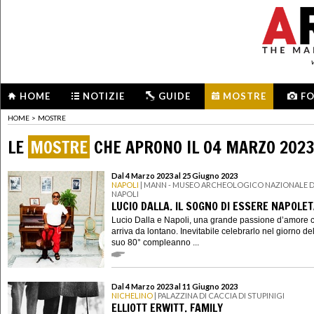
HOME
NOTIZIE
GUIDE
MOSTRE
F
HOME
>
MOSTRE
LE
MOSTRE
CHE APRONO IL 04 MARZO 202
Dal 4 Marzo 2023 al 25 Giugno 2023
NAPOLI
| MANN - MUSEO ARCHEOLOGICO NAZIONALE D
NAPOLI
LUCIO DALLA. IL SOGNO DI ESSERE NAPOLE
Lucio Dalla e Napoli, una grande passione d’amore 
arriva da lontano. Inevitabile celebrarlo nel giorno de
suo 80° compleanno ...
Dal 4 Marzo 2023 al 11 Giugno 2023
NICHELINO
| PALAZZINA DI CACCIA DI STUPINIGI
ELLIOTT ERWITT. FAMILY