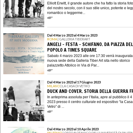
Elliott Erwitt, il grande autore che ha fatto la storia fot
del nostro secolo, con il suo stile unico, potente e leg
romantico o leggerme...
Dal 4 Marzo 2023 al 4 Marzo 2023
ROMA
| GALLERIA TIBERART
ANGELI - FESTA - SCHIFANO. DA PIAZZA DEL
POPOLO A TIMES SQUARE
Sabato 4 marzo 2023 alle ore 17:30 verrà inaugurata
nuova sede della Galleria Tiber Art sita nello storico
palazzetto Attolico in Via di Par...
Dal 4 Marzo 2023 al 17 Giugno 2023
MILANO
| LA CASA DI VETRO
DUCK AND COVER. STORIA DELLA GUERRA F
In anteprima assoluta per l’Italia, apre al pubblico il 
2023 presso il centro culturale ed espositivo “la Casa
Vetro” di ...
Dal 4 Marzo 2023 al 10 Aprile 2023
PALERMO
| ORTO BOTANICO DELL'UNIVERSITÀ DI PALE