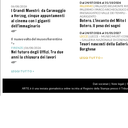
Dal 24/07/2026 al 31/10/2026
PALERMO
| PALAZZO BELMONTE RIS
06/08/2026
PALERMO I PARCO ARCHEOLOGICO 
I Grandi Maestri: da Caravaggio
PAESAGGISTICO VALLE DEI TEMPLI -
a Herzog, cinque appuntamenti
AGRIGENTO
Botero. L’incanto del Mito I
al cinema con i giganti
Botero. Il peso dei sogni
dell'immaginario
Dal 24/07/2026 al 31/01/2027
LECCE
| LECCE – MUSEO MUST I CO
Il nuovo volto del museo fiorentino
– GALLERIA NAZIONALE DI COSENZ
Tesori nascosti della Galleri
">
FIRENZE
| 06/08/2026
Borghese
Nel futuro degli Uffizi. Tra due
anni la chiusura dei lavori
LEGGI TUTTO >
LEGGI TUTTO >
|
|
Dati societari
Note legali
ARTE.it è una testata giornalistica online iscritta al Registro della Stampa presso il Trib