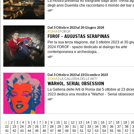
La mostra presenta 90 fotografie dagli anni Trenta agli
degli anni Duemila che raccontano il mondo del bar at
Dal 3 Ottobre 2023 al 20 Giugno 2024
ROMA
| FOROF
FOROF - AUGUSTAS SERAPINAS
Per la sua terza stagione, dal 3 ottobre 2023 al 30 g
2024 FOROF - spazio dedicato al dialogo tra arte
contemporanea e archeologia...
Dal 3 Ottobre 2023 al 23 Dicembre 2023
ROMA
| LA GALLERIA DELLE ARTI
WARHOL. SERIAL OBSESSION
La Galleria delle Arti di Roma dal 5 ottobre al 23 dic
2023 dedica una mostra a “Warhol - Serial obsession”
1
2
3
4
5
6
7
8
9
10
11
12
13
14
15
16
17
18
19
2
22
23
24
25
26
27
28
29
30
31
32
33
34
35
36
37
38
3
41
42
43
44
45
46
47
48
49
50
51
52
53
54
55
56
57
5