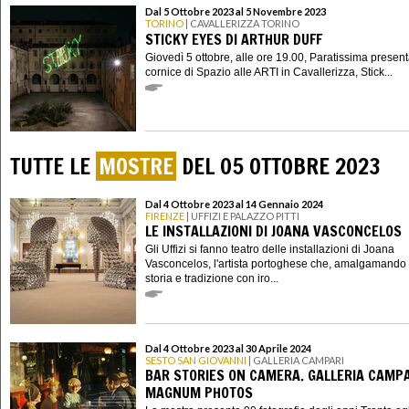
Dal 5 Ottobre 2023 al 5 Novembre 2023
TORINO
| CAVALLERIZZA TORINO
STICKY EYES DI ARTHUR DUFF
Giovedì 5 ottobre, alle ore 19.00, Paratissima present
cornice di Spazio alle ARTI in Cavallerizza, Stick...
TUTTE LE
MOSTRE
DEL 05 OTTOBRE 2023
Dal 4 Ottobre 2023 al 14 Gennaio 2024
FIRENZE
| UFFIZI E PALAZZO PITTI
LE INSTALLAZIONI DI JOANA VASCONCELOS
Gli Uffizi si fanno teatro delle installazioni di Joana
Vasconcelos, l'artista portoghese che, amalgamando 
storia e tradizione con iro...
Dal 4 Ottobre 2023 al 30 Aprile 2024
SESTO SAN GIOVANNI
| GALLERIA CAMPARI
BAR STORIES ON CAMERA. GALLERIA CAMPA
MAGNUM PHOTOS