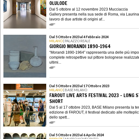
OLULODE
Dal 5 ottobre al 12 novembre 2023 Mucciaccia
Gallery presenta nella sua sede di Roma, via Laurina 
lavoro di due artiste di origini af...
Dal 5 Ottobre 2023 al 4 Febbraio 2024
MILANO
| PALAZZO REALE
GIORGIO MORANDI 1890-1964
“Morandi 1890-1964” rappresenta una delle più impor
complete retrospettive sul pittore bolognese realizzat
ultimi...
Dal 5 Ottobre 2023 al 17 Ottobre 2023
MILANO
| BASE MILANO
FAROUT LIVE ARTS FESTIVAL 2023 - LONG 
SHORT
Dal 5 al 17 ottobre 2023, BASE Milano presenta la te
edizione di FAROUT, il festival dedicato alle molteplic
dello spett...
Dal 5 Ottobre 2023 al 6 Aprile 2024
FIRENZE
| MUSEO NOVECENTO