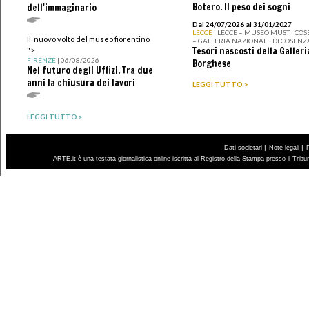
Botero. Il peso dei sogni
dell'immaginario
Dal 24/07/2026 al 31/01/2027
LECCE
| LECCE – MUSEO MUST I CO
Il nuovo volto del museo fiorentino
– GALLERIA NAZIONALE DI COSENZ
Tesori nascosti della Galleri
">
FIRENZE
| 06/08/2026
Borghese
Nel futuro degli Uffizi. Tra due
anni la chiusura dei lavori
LEGGI TUTTO >
LEGGI TUTTO >
|
|
Dati societari
Note legali
ARTE.it è una testata giornalistica online iscritta al Registro della Stampa presso il Trib