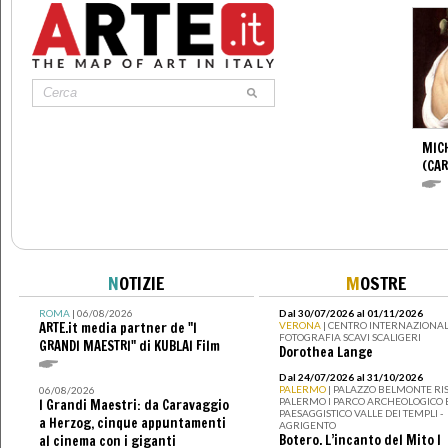
MIC
(CA
N
OTIZIE
M
OSTRE
ROMA
| 06/08/2026
Dal 30/07/2026 al 01/11/2026
ARTE.it media partner de "I
VERONA
| CENTRO INTERNAZIONAL
FOTOGRAFIA SCAVI SCALIGERI
GRANDI MAESTRI" di KUBLAI Film
Dorothea Lange
Dal 24/07/2026 al 31/10/2026
PALERMO
| PALAZZO BELMONTE RIS
06/08/2026
PALERMO I PARCO ARCHEOLOGICO 
I Grandi Maestri: da Caravaggio
PAESAGGISTICO VALLE DEI TEMPLI -
a Herzog, cinque appuntamenti
AGRIGENTO
Botero. L’incanto del Mito I
al cinema con i giganti