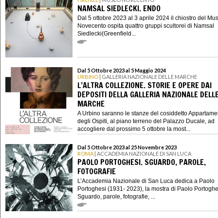
NAMSAL SIEDLECKI. ENDO
Dal 5 ottobre 2023 al 3 aprile 2024 il chiostro del Mu
Novecento ospita quattro gruppi scultorei di Namsal
Siedlecki(Greenfield...
Dal 5 Ottobre 2023 al 5 Maggio 2024
URBINO
| GALLERIA NAZIONALE DELLE MARCHE
L’ALTRA COLLEZIONE. STORIE E OPERE DAI
DEPOSITI DELLA GALLERIA NAZIONALE DELL
MARCHE
A Urbino saranno le stanze del cosiddetto Appartame
degli Ospiti, al piano terreno del Palazzo Ducale, ad
accogliere dal prossimo 5 ottobre la most...
Dal 5 Ottobre 2023 al 25 Novembre 2023
ROMA
| ACCADEMIA NAZIONALE DI SAN LUCA
PAOLO PORTOGHESI. SGUARDO, PAROLE,
FOTOGRAFIE
L’Accademia Nazionale di San Luca dedica a Paolo
Portoghesi (1931- 2023), la mostra di Paolo Portoghe
Sguardo, parole, fotografie, ...