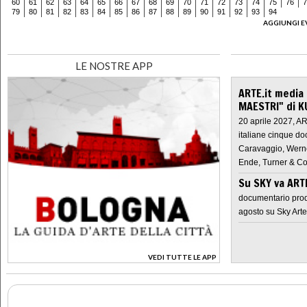
60
61
62
63
64
65
66
67
68
69
70
71
72
73
74
75
76
7
79
80
81
82
83
84
85
86
87
88
89
90
91
92
93
94
AGGIUNGI E
LE NOSTRE APP
ARTE.it media
MAESTRI" di K
20 aprile 2027, A
italiane cinque do
Caravaggio, Werne
Ende, Turner & Co
Su SKY va AR
documentario prod
agosto su Sky Arte
VEDI TUTTE LE APP
>