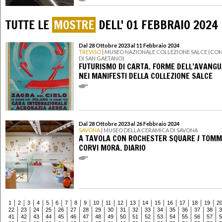
TUTTE LE
MOSTRE
DELL' 01 FEBBRAIO 2024
Dal 28 Ottobre 2023 al 11 Febbraio 2024
TREVISO
| MUSEO NAZIONALE COLLEZIONE SALCE (CO
DI SAN GAETANO)
FUTURISMO DI CARTA. FORME DELL’AVANGU
NEI MANIFESTI DELLA COLLEZIONE SALCE
Dal 28 Ottobre 2023 al 26 Febbraio 2024
SAVONA
| MUSEO DELLA CERAMICA DI SAVONA
A TAVOLA CON ROCHESTER SQUARE / TOM
CORVI MORA. DIARIO
1
2
3
4
5
6
7
8
9
10
11
12
13
14
15
16
17
18
19
2
22
23
24
25
26
27
28
29
30
31
32
33
34
35
36
37
38
3
41
42
43
44
45
46
47
48
49
50
51
52
53
54
55
56
57
5