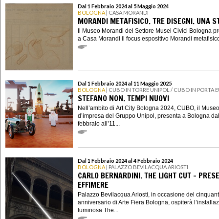
Dal 1 Febbraio 2024 al 5 Maggio 2024
BOLOGNA
| CASA MORANDI
MORANDI METAFISICO. TRE DISEGNI. UNA S
Il Museo Morandi del Settore Musei Civici Bologna p
a Casa Morandi il focus espositivo Morandi metafisico.
Dal 1 Febbraio 2024 al 11 Maggio 2025
BOLOGNA
| CUBO IN TORRE UNIPOL / CUBO IN PORTA 
STEFANO NON. TEMPI NUOVI
Nell’ambito di Art City Bologna 2024, CUBO, il Muse
d’impresa del Gruppo Unipol, presenta a Bologna dal
febbraio all’11...
Dal 1 Febbraio 2024 al 4 Febbraio 2024
BOLOGNA
| PALAZZO BEVILACQUA ARIOSTI
CARLO BERNARDINI. THE LIGHT CUT – PRES
EFFIMERE
Palazzo Bevilacqua Ariosti, in occasione del cinquan
anniversario di Arte Fiera Bologna, ospiterà l’installa
luminosa The...