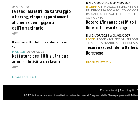
Dal 24/07/2026 al 31/10/2026
PALERMO
| PALAZZO BELMONTE RIS
06/08/2026
PALERMO I PARCO ARCHEOLOGICO 
I Grandi Maestri: da Caravaggio
PAESAGGISTICO VALLE DEI TEMPLI -
a Herzog, cinque appuntamenti
AGRIGENTO
Botero. L’incanto del Mito I
al cinema con i giganti
Botero. Il peso dei sogni
dell'immaginario
Dal 24/07/2026 al 31/01/2027
LECCE
| LECCE – MUSEO MUST I CO
Il nuovo volto del museo fiorentino
– GALLERIA NAZIONALE DI COSENZ
Tesori nascosti della Galleri
">
FIRENZE
| 06/08/2026
Borghese
Nel futuro degli Uffizi. Tra due
anni la chiusura dei lavori
LEGGI TUTTO >
LEGGI TUTTO >
|
|
Dati societari
Note legali
ARTE.it è una testata giornalistica online iscritta al Registro della Stampa presso il Trib