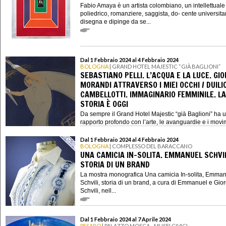
Fabio Amaya è un artista colombiano, un intellettuale
poliedrico, romanziere, saggista, do- cente universita
disegna e dipinge da se...
Dal 1 Febbraio 2024 al 4 Febbraio 2024
BOLOGNA
| GRAND HOTEL MAJESTIC “GIÀ BAGLIONI”
SEBASTIANO PELLI. L’ACQUA E LA LUCE. GIO
MORANDI ATTRAVERSO I MIEI OCCHI / DUILI
CAMBELLOTTI. IMMAGINARIO FEMMINILE. LA
STORIA È OGGI
Da sempre il Grand Hotel Majestic “già Baglioni” ha 
rapporto profondo con l’arte, le avanguardie e i movim
Dal 1 Febbraio 2024 al 4 Febbraio 2024
BOLOGNA
| COMPLESSO DEL BARACCANO
UNA CAMICIA IN-SOLITA. EMMANUEL SCHVIL
STORIA DI UN BRAND
La mostra monografica Una camicia In-solita, Emma
Schvili, storia di un brand, a cura di Emmanuel e Gior
Schvili, nell...
Dal 1 Febbraio 2024 al 7 Aprile 2024
PESARO
| PALAZZO MOSCA - MUSEI CIVICI