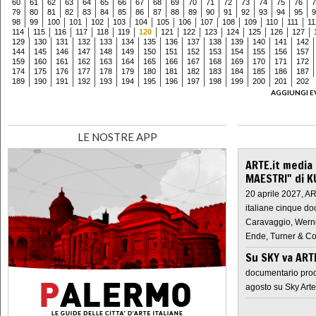
60
61
62
63
64
65
66
67
68
69
70
71
72
73
74
75
76
7
79
80
81
82
83
84
85
86
87
88
89
90
91
92
93
94
95
9
98
99
100
101
102
103
104
105
106
107
108
109
110
111
11
114
115
116
117
118
119
120
121
122
123
124
125
126
127
129
130
131
132
133
134
135
136
137
138
139
140
141
142
144
145
146
147
148
149
150
151
152
153
154
155
156
157
159
160
161
162
163
164
165
166
167
168
169
170
171
172
174
175
176
177
178
179
180
181
182
183
184
185
186
187
189
190
191
192
193
194
195
196
197
198
199
200
201
202
AGGIUNGI E
LE NOSTRE APP
ARTE.it media
MAESTRI" di K
20 aprile 2027, A
italiane cinque do
Caravaggio, Werne
Ende, Turner & Co
Su SKY va AR
documentario prod
agosto su Sky Arte