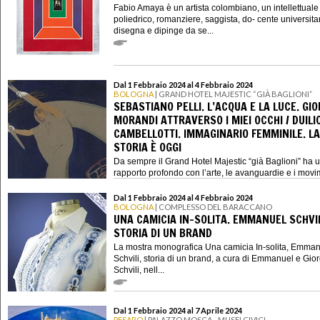
Fabio Amaya è un artista colombiano, un intellettuale
poliedrico, romanziere, saggista, do- cente universita
disegna e dipinge da se...
Dal 1 Febbraio 2024 al 4 Febbraio 2024
BOLOGNA
| GRAND HOTEL MAJESTIC “GIÀ BAGLIONI”
SEBASTIANO PELLI. L’ACQUA E LA LUCE. GIO
MORANDI ATTRAVERSO I MIEI OCCHI / DUILI
CAMBELLOTTI. IMMAGINARIO FEMMINILE. LA
STORIA È OGGI
Da sempre il Grand Hotel Majestic “già Baglioni” ha 
rapporto profondo con l’arte, le avanguardie e i movim
Dal 1 Febbraio 2024 al 4 Febbraio 2024
BOLOGNA
| COMPLESSO DEL BARACCANO
UNA CAMICIA IN-SOLITA. EMMANUEL SCHVIL
STORIA DI UN BRAND
La mostra monografica Una camicia In-solita, Emma
Schvili, storia di un brand, a cura di Emmanuel e Gior
Schvili, nell...
Dal 1 Febbraio 2024 al 7 Aprile 2024
PESARO
| PALAZZO MOSCA - MUSEI CIVICI