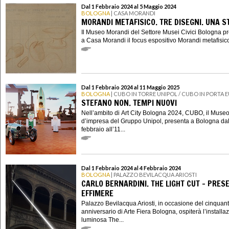
Dal 1 Febbraio 2024 al 5 Maggio 2024
BOLOGNA
| CASA MORANDI
MORANDI METAFISICO. TRE DISEGNI. UNA S
Il Museo Morandi del Settore Musei Civici Bologna p
a Casa Morandi il focus espositivo Morandi metafisico.
Dal 1 Febbraio 2024 al 11 Maggio 2025
BOLOGNA
| CUBO IN TORRE UNIPOL / CUBO IN PORTA 
STEFANO NON. TEMPI NUOVI
Nell’ambito di Art City Bologna 2024, CUBO, il Muse
d’impresa del Gruppo Unipol, presenta a Bologna dal
febbraio all’11...
Dal 1 Febbraio 2024 al 4 Febbraio 2024
BOLOGNA
| PALAZZO BEVILACQUA ARIOSTI
CARLO BERNARDINI. THE LIGHT CUT – PRES
EFFIMERE
Palazzo Bevilacqua Ariosti, in occasione del cinquan
anniversario di Arte Fiera Bologna, ospiterà l’installa
luminosa The...