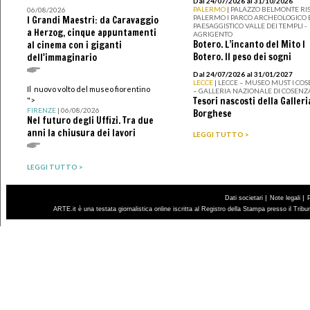
Dal 24/07/2026 al 31/10/2026
PALERMO
| PALAZZO BELMONTE RIS
06/08/2026
PALERMO I PARCO ARCHEOLOGICO 
I Grandi Maestri: da Caravaggio
PAESAGGISTICO VALLE DEI TEMPLI -
a Herzog, cinque appuntamenti
AGRIGENTO
Botero. L’incanto del Mito I
al cinema con i giganti
Botero. Il peso dei sogni
dell'immaginario
Dal 24/07/2026 al 31/01/2027
LECCE
| LECCE – MUSEO MUST I CO
Il nuovo volto del museo fiorentino
– GALLERIA NAZIONALE DI COSENZ
Tesori nascosti della Galleri
">
FIRENZE
| 06/08/2026
Borghese
Nel futuro degli Uffizi. Tra due
anni la chiusura dei lavori
LEGGI TUTTO >
LEGGI TUTTO >
|
|
Dati societari
Note legali
ARTE.it è una testata giornalistica online iscritta al Registro della Stampa presso il Trib