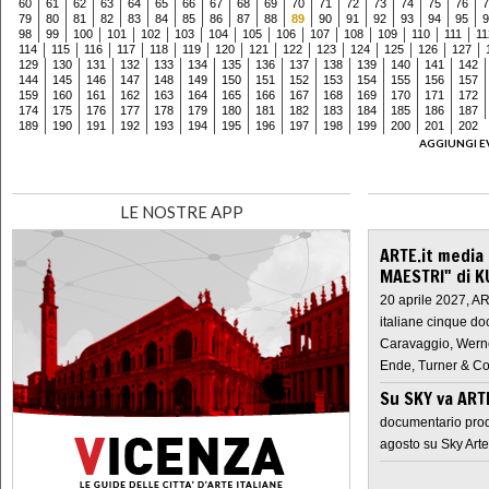
60
61
62
63
64
65
66
67
68
69
70
71
72
73
74
75
76
7
79
80
81
82
83
84
85
86
87
88
89
90
91
92
93
94
95
9
98
99
100
101
102
103
104
105
106
107
108
109
110
111
11
114
115
116
117
118
119
120
121
122
123
124
125
126
127
129
130
131
132
133
134
135
136
137
138
139
140
141
142
144
145
146
147
148
149
150
151
152
153
154
155
156
157
159
160
161
162
163
164
165
166
167
168
169
170
171
172
174
175
176
177
178
179
180
181
182
183
184
185
186
187
189
190
191
192
193
194
195
196
197
198
199
200
201
202
AGGIUNGI E
LE NOSTRE APP
ARTE.it media
MAESTRI" di K
20 aprile 2027, A
italiane cinque do
Caravaggio, Werne
Ende, Turner & Co
Su SKY va AR
documentario prod
agosto su Sky Arte