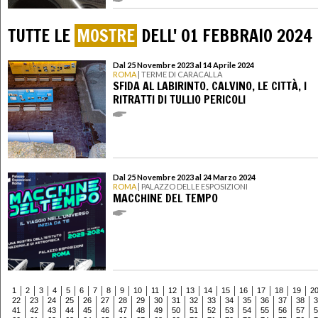
TUTTE LE
MOSTRE
DELL' 01 FEBBRAIO 2024
Dal 25 Novembre 2023 al 14 Aprile 2024
ROMA
| TERME DI CARACALLA
SFIDA AL LABIRINTO. CALVINO, LE CITTÀ, I
RITRATTI DI TULLIO PERICOLI
Dal 25 Novembre 2023 al 24 Marzo 2024
ROMA
| PALAZZO DELLE ESPOSIZIONI
MACCHINE DEL TEMPO
1
2
3
4
5
6
7
8
9
10
11
12
13
14
15
16
17
18
19
2
22
23
24
25
26
27
28
29
30
31
32
33
34
35
36
37
38
3
41
42
43
44
45
46
47
48
49
50
51
52
53
54
55
56
57
5