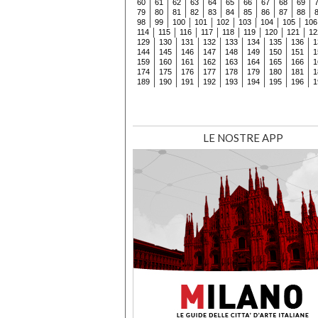
60
61
62
63
64
65
66
67
68
69
79
80
81
82
83
84
85
86
87
88
98
99
100
101
102
103
104
105
106
114
115
116
117
118
119
120
121
12
129
130
131
132
133
134
135
136
1
144
145
146
147
148
149
150
151
1
159
160
161
162
163
164
165
166
1
174
175
176
177
178
179
180
181
1
189
190
191
192
193
194
195
196
1
LE NOSTRE APP