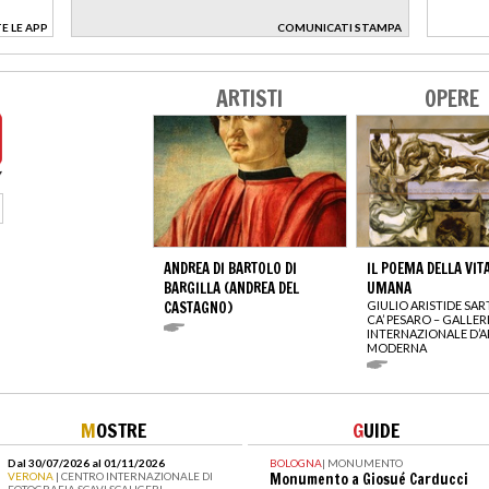
E LE APP
COMUNICATI STAMPA
>
ARTISTI
OPERE
ANDREA DI BARTOLO DI
IL POEMA DELLA VIT
BARGILLA (ANDREA DEL
UMANA
CASTAGNO)
GIULIO ARISTIDE SA
CA’ PESARO – GALLER
INTERNAZIONALE D’A
MODERNA
M
OSTRE
G
UIDE
Dal 30/07/2026 al 01/11/2026
BOLOGNA
|
MONUMENTO
VERONA
| CENTRO INTERNAZIONALE DI
Monumento a Giosué Carducci
FOTOGRAFIA SCAVI SCALIGERI