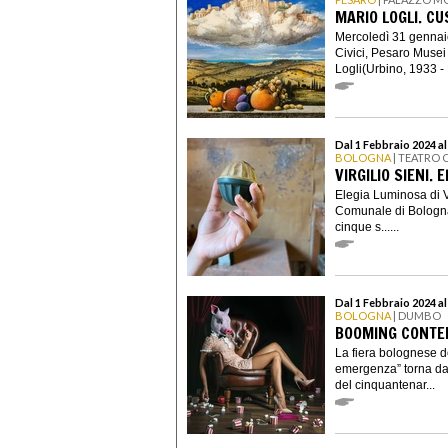
MARIO LOGLI. C
Mercoledì 31 gennai
Civici, Pesaro Musei
Logli(Urbino, 1933 - 
Dal 1 Febbraio 2024 al
BOLOGNA
| TEATRO
VIRGILIO SIENI.
Elegia Luminosa di Vi
Comunale di Bologna 
cinque s......
Dal 1 Febbraio 2024 al
BOLOGNA
| DUMBO
BOOMING CONTE
La fiera bolognese de
emergenza” torna dal
del cinquantenar...