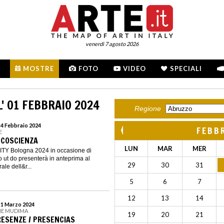
venerdì 7 agosto 2026
MOSTRE
FOTO
VIDEO
SPECIALI
' 01 FEBBRAIO 2024
Regione
 4 Febbraio 2024
FEBB
E
- COSCIENZA
LUN
MAR
MER
CITY Bologna 2024 in occasione di
ut do presenterà in anteprima al
29
30
31
ale dell&r...
5
6
7
12
13
14
l 1 Marzo 2024
NE MUDIMA
19
20
21
RESENZE / PRESENCIAS