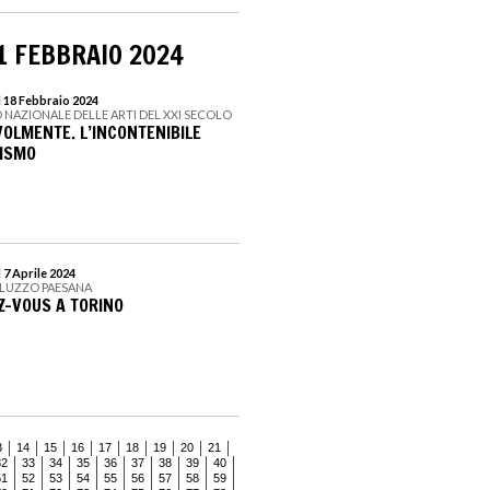
1 FEBBRAIO 2024
l 18 Febbraio 2024
 NAZIONALE DELLE ARTI DEL XXI SECOLO
VOLMENTE. L’INCONTENIBILE
RISMO
 7 Aprile 2024
ALUZZO PAESANA
Z-VOUS A TORINO
3
14
15
16
17
18
19
20
21
32
33
34
35
36
37
38
39
40
51
52
53
54
55
56
57
58
59