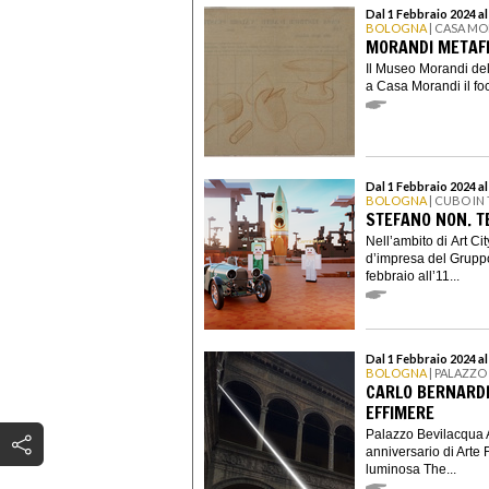
Dal 1 Febbraio 2024 a
BOLOGNA
| CASA M
MORANDI METAFIS
Il Museo Morandi del
a Casa Morandi il foc
Dal 1 Febbraio 2024 a
BOLOGNA
| CUBO IN
STEFANO NON. T
Nell’ambito di Art C
d’impresa del Grupp
febbraio all’11...
Dal 1 Febbraio 2024 al
BOLOGNA
| PALAZZO
CARLO BERNARDIN
EFFIMERE
Palazzo Bevilacqua A
anniversario di Arte 
luminosa The...