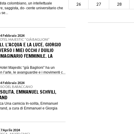
ista colombiano, un intellettuale
26
27
28
e, saggista, do- cente universitario che
 se...
 4 Febbraio 2024
OTEL MAJESTIC “GIÀ BAGLIONI”
I. L’ACQUA E LA LUCE. GIORGIO
RSO I MIEI OCCHI / DUILIO
MMAGINARIO FEMMINILE. LA
otel Majestic “già Baglioni” ha un
 l’arte, le avanguardie e i movimenti c...
 4 Febbraio 2024
SSO DEL BARACCANO
SOLITA. EMMANUEL SCHVILI,
RAND
ca Una camicia In-solita, Emmanuel
 brand, a cura di Emmanuel e Giorgia
 7 Aprile 2024
SCA - MUSEI CIVICI