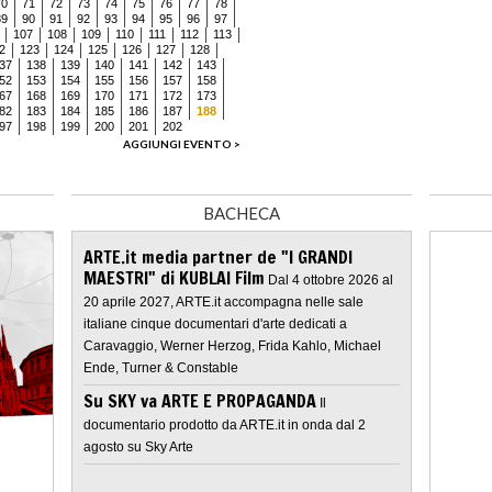
70
71
72
73
74
75
76
77
78
89
90
91
92
93
94
95
96
97
107
108
109
110
111
112
113
2
123
124
125
126
127
128
37
138
139
140
141
142
143
52
153
154
155
156
157
158
67
168
169
170
171
172
173
82
183
184
185
186
187
188
97
198
199
200
201
202
AGGIUNGI EVENTO >
BACHECA
ARTE.it media partner de "I GRANDI
MAESTRI" di KUBLAI Film
Dal 4 ottobre 2026 al
20 aprile 2027, ARTE.it accompagna nelle sale
italiane cinque documentari d'arte dedicati a
Caravaggio, Werner Herzog, Frida Kahlo, Michael
Ende, Turner & Constable
Su SKY va ARTE E PROPAGANDA
Il
documentario prodotto da ARTE.it in onda dal 2
agosto su Sky Arte