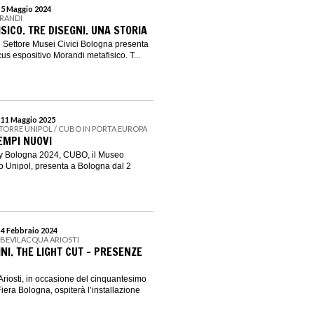
l 5 Maggio 2024
ORANDI
ICO. TRE DISEGNI. UNA STORIA
 Settore Musei Civici Bologna presenta
us espositivo Morandi metafisico. T...
l 11 Maggio 2025
 TORRE UNIPOL / CUBO IN PORTA EUROPA
EMPI NUOVI
ity Bologna 2024, CUBO, il Museo
o Unipol, presenta a Bologna dal 2
 4 Febbraio 2024
 BEVILACQUA ARIOSTI
I. THE LIGHT CUT – PRESENZE
riosti, in occasione del cinquantesimo
Fiera Bologna, ospiterà l’installazione