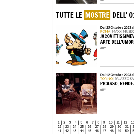
TUTTE LE
MOSTRE
DELL' 0
Dal 25 Ottobre 2023 a
ROMA
| MAXXI MUSEO
JACOVITTISSIME
ARTE DELL’UMO
Dal 12 Ottobre 2023 al
TORINO
| PALAZZO S
PICASSO. RENDE
1
2
3
4
5
6
7
8
9
10
11
12
1
22
23
24
25
26
27
28
29
30
31
41
42
43
44
45
46
47
48
49
50