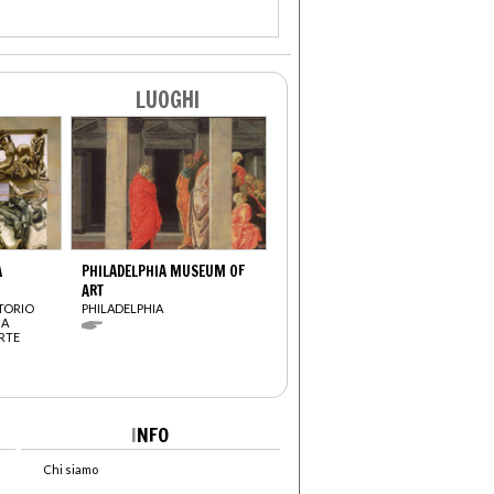
LUOGHI
A
PHILADELPHIA MUSEUM OF
ART
RTORIO
PHILADELPHIA
IA
RTE
I
NFO
Chi siamo