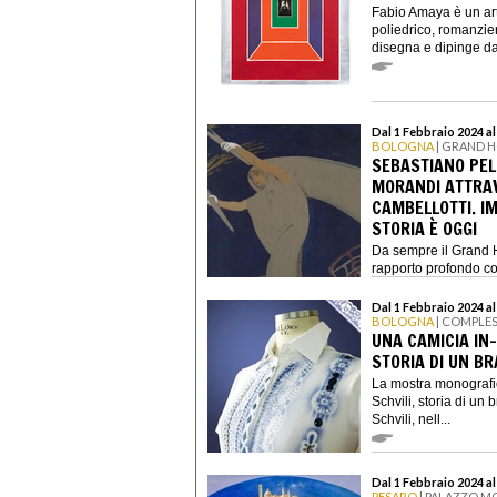
Fabio Amaya è un art
poliedrico, romanzier
disegna e dipinge da
Dal 1 Febbraio 2024 al
BOLOGNA
| GRAND H
SEBASTIANO PELL
MORANDI ATTRAVE
CAMBELLOTTI. I
STORIA È OGGI
Da sempre il Grand H
rapporto profondo con
Dal 1 Febbraio 2024 al
BOLOGNA
| COMPLE
UNA CAMICIA IN-
STORIA DI UN B
La mostra monografi
Schvili, storia di un
Schvili, nell...
Dal 1 Febbraio 2024 al
PESARO
| PALAZZO MO