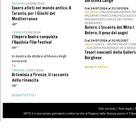
Dorothea Lange
TARANTO
| 04/08/2026
Essere atleti nel mondo antico. A
Dal 24/07/2026 al 31/10/2026
PALERMO
| PALAZZO BELMONTE RIS
Taranto, per i Giochi del
PALERMO I PARCO ARCHEOLOGICO 
Mediterraneo
PAESAGGISTICO VALLE DEI TEMPLI -
AGRIGENTO
Botero. L’incanto del Mito I
Botero. Il peso dei sogni
UDINE
| 01/08/2026
L'Impero Assiro conquista
Dal 24/07/2026 al 31/01/2027
l'Aquileia Film Festival
LECCE
| LECCE – MUSEO MUST I CO
– GALLERIA NAZIONALE DI COSENZ
Tesori nascosti della Galleri
In mostra da ottobre al Museo degli
Borghese
Innocenti
">
LEGGI TUTTO >
FIRENZE
| 31/07/2026
Artemisia a Firenze, il racconto
della rinascita
LEGGI TUTTO >
|
|
Dati societari
Note legali
ARTE.it è una testata giornalistica online iscritta al Registro della Stampa presso il Trib