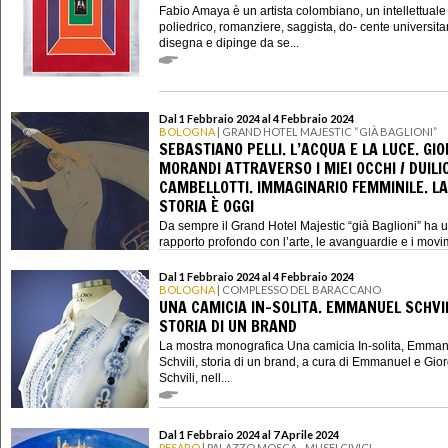
Fabio Amaya è un artista colombiano, un intellettuale
poliedrico, romanziere, saggista, do- cente universita
disegna e dipinge da se...
Dal 1 Febbraio 2024 al 4 Febbraio 2024
BOLOGNA
| GRAND HOTEL MAJESTIC “GIÀ BAGLIONI”
SEBASTIANO PELLI. L’ACQUA E LA LUCE. GIO
MORANDI ATTRAVERSO I MIEI OCCHI / DUILI
CAMBELLOTTI. IMMAGINARIO FEMMINILE. LA
STORIA È OGGI
Da sempre il Grand Hotel Majestic “già Baglioni” ha 
rapporto profondo con l’arte, le avanguardie e i movim
Dal 1 Febbraio 2024 al 4 Febbraio 2024
BOLOGNA
| COMPLESSO DEL BARACCANO
UNA CAMICIA IN-SOLITA. EMMANUEL SCHVIL
STORIA DI UN BRAND
La mostra monografica Una camicia In-solita, Emma
Schvili, storia di un brand, a cura di Emmanuel e Gior
Schvili, nell...
Dal 1 Febbraio 2024 al 7 Aprile 2024
PESARO
| PALAZZO MOSCA - MUSEI CIVICI