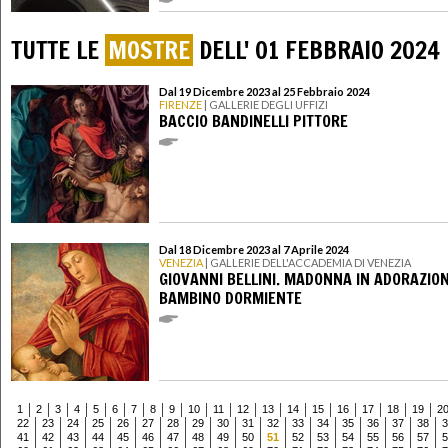
TUTTE LE
MOSTRE
DELL' 01 FEBBRAIO 2024
Dal 19 Dicembre 2023 al 25 Febbraio 2024
FIRENZE
| GALLERIE DEGLI UFFIZI
BACCIO BANDINELLI PITTORE
Dal 18 Dicembre 2023 al 7 Aprile 2024
VENEZIA
| GALLERIE DELL'ACCADEMIA DI VENEZIA
GIOVANNI BELLINI. MADONNA IN ADORAZION
BAMBINO DORMIENTE
1
2
3
4
5
6
7
8
9
10
11
12
13
14
15
16
17
18
19
2
22
23
24
25
26
27
28
29
30
31
32
33
34
35
36
37
38
3
41
42
43
44
45
46
47
48
49
50
51
52
53
54
55
56
57
5