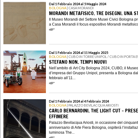
Dal 1 Febbraio 2024 al 5 Maggio 2024
BOLOGNA
| CASA MORANDI
MORANDI METAFISICO. TRE DISEGNI. UNA S
Il Museo Morandi del Settore Musei Civici Bologna p
a Casa Morandi il focus espositivo Morandi metafisico.
Dal 1 Febbraio 2024 al 11 Maggio 2025
BOLOGNA
| CUBO IN TORRE UNIPOL / CUBO IN PORTA 
STEFANO NON. TEMPI NUOVI
Nell’ambito di Art City Bologna 2024, CUBO, il Muse
d’impresa del Gruppo Unipol, presenta a Bologna dal
febbraio all’11...
Dal 1 Febbraio 2024 al 4 Febbraio 2024
BOLOGNA
| PALAZZO BEVILACQUA ARIOSTI
CARLO BERNARDINI. THE LIGHT CUT – PRES
EFFIMERE
Palazzo Bevilacqua Ariosti, in occasione del cinquan
anniversario di Arte Fiera Bologna, ospiterà l’installa
luminosa The...