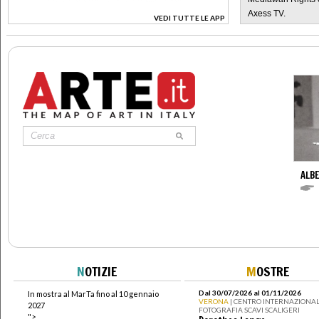
Axess TV.
VEDI TUTTE LE APP
>
ALBE
N
OTIZIE
M
OSTRE
Dal 30/07/2026 al 01/11/2026
In mostra al MarTa fino al 10 gennaio
VERONA
| CENTRO INTERNAZIONAL
2027
FOTOGRAFIA SCAVI SCALIGERI
">