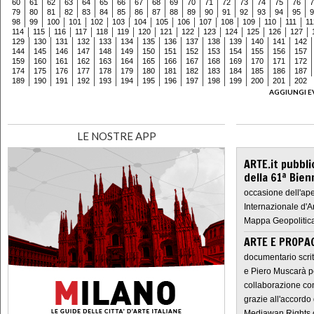
60
61
62
63
64
65
66
67
68
69
70
71
72
73
74
75
76
7
79
80
81
82
83
84
85
86
87
88
89
90
91
92
93
94
95
9
98
99
100
101
102
103
104
105
106
107
108
109
110
111
11
114
115
116
117
118
119
120
121
122
123
124
125
126
127
129
130
131
132
133
134
135
136
137
138
139
140
141
142
144
145
146
147
148
149
150
151
152
153
154
155
156
157
159
160
161
162
163
164
165
166
167
168
169
170
171
172
174
175
176
177
178
179
180
181
182
183
184
185
186
187
189
190
191
192
193
194
195
196
197
198
199
200
201
202
AGGIUNGI E
LE NOSTRE APP
ARTE.it pubbli
della 61ª Bien
occasione dell'ape
Internazionale d'A
Mappa Geopolitica
ARTE E PROPAG
documentario scrit
e Piero Muscarà pe
collaborazione con
grazie all'accordo 
Mediawan Rights c