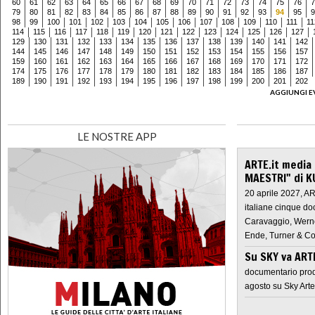
60
61
62
63
64
65
66
67
68
69
70
71
72
73
74
75
76
7
79
80
81
82
83
84
85
86
87
88
89
90
91
92
93
94
95
9
98
99
100
101
102
103
104
105
106
107
108
109
110
111
11
114
115
116
117
118
119
120
121
122
123
124
125
126
127
129
130
131
132
133
134
135
136
137
138
139
140
141
142
144
145
146
147
148
149
150
151
152
153
154
155
156
157
159
160
161
162
163
164
165
166
167
168
169
170
171
172
174
175
176
177
178
179
180
181
182
183
184
185
186
187
189
190
191
192
193
194
195
196
197
198
199
200
201
202
AGGIUNGI E
LE NOSTRE APP
ARTE.it media
MAESTRI" di K
20 aprile 2027, A
italiane cinque do
Caravaggio, Werne
Ende, Turner & Co
Su SKY va AR
documentario prod
agosto su Sky Arte