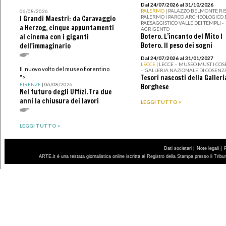
Dal 24/07/2026 al 31/10/2026
PALERMO
| PALAZZO BELMONTE RIS
06/08/2026
PALERMO I PARCO ARCHEOLOGICO 
I Grandi Maestri: da Caravaggio
PAESAGGISTICO VALLE DEI TEMPLI -
a Herzog, cinque appuntamenti
AGRIGENTO
Botero. L’incanto del Mito I
al cinema con i giganti
Botero. Il peso dei sogni
dell'immaginario
Dal 24/07/2026 al 31/01/2027
LECCE
| LECCE – MUSEO MUST I CO
Il nuovo volto del museo fiorentino
– GALLERIA NAZIONALE DI COSENZ
Tesori nascosti della Galleri
">
FIRENZE
| 06/08/2026
Borghese
Nel futuro degli Uffizi. Tra due
anni la chiusura dei lavori
LEGGI TUTTO >
LEGGI TUTTO >
|
|
Dati societari
Note legali
ARTE.it è una testata giornalistica online iscritta al Registro della Stampa presso il Trib