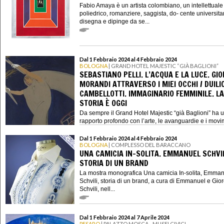
Fabio Amaya è un artista colombiano, un intellettuale
poliedrico, romanziere, saggista, do- cente universita
disegna e dipinge da se...
Dal 1 Febbraio 2024 al 4 Febbraio 2024
BOLOGNA
| GRAND HOTEL MAJESTIC “GIÀ BAGLIONI”
SEBASTIANO PELLI. L’ACQUA E LA LUCE. GIO
MORANDI ATTRAVERSO I MIEI OCCHI / DUILI
CAMBELLOTTI. IMMAGINARIO FEMMINILE. LA
STORIA È OGGI
Da sempre il Grand Hotel Majestic “già Baglioni” ha 
rapporto profondo con l’arte, le avanguardie e i movim
Dal 1 Febbraio 2024 al 4 Febbraio 2024
BOLOGNA
| COMPLESSO DEL BARACCANO
UNA CAMICIA IN-SOLITA. EMMANUEL SCHVIL
STORIA DI UN BRAND
La mostra monografica Una camicia In-solita, Emma
Schvili, storia di un brand, a cura di Emmanuel e Gior
Schvili, nell...
Dal 1 Febbraio 2024 al 7 Aprile 2024
PESARO
| PALAZZO MOSCA - MUSEI CIVICI