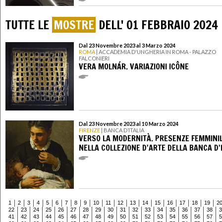
TUTTE LE
MOSTRE
DELL' 01 FEBBRAIO 2024
Dal 23 Novembre 2023 al 3 Marzo 2024
ROMA
| ACCADEMIA D'UNGHERIA IN ROMA - PALAZZO
FALCONIERI
VERA MOLNÁR. VARIAZIONI ICÔNE
Dal 23 Novembre 2023 al 10 Marzo 2024
FIRENZE
| BANCA D’ITALIA
VERSO LA MODERNITÀ. PRESENZE FEMMINIL
NELLA COLLEZIONE D'ARTE DELLA BANCA D'
1
2
3
4
5
6
7
8
9
10
11
12
13
14
15
16
17
18
19
2
22
23
24
25
26
27
28
29
30
31
32
33
34
35
36
37
38
3
41
42
43
44
45
46
47
48
49
50
51
52
53
54
55
56
57
5