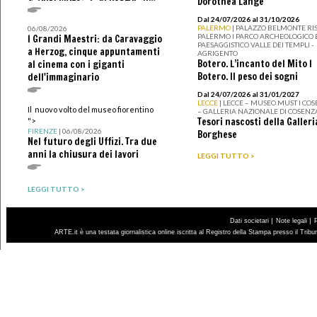
Dorothea Lange
Dal 24/07/2026 al 31/10/2026
PALERMO
| PALAZZO BELMONTE RIS
06/08/2026
PALERMO I PARCO ARCHEOLOGICO 
I Grandi Maestri: da Caravaggio
PAESAGGISTICO VALLE DEI TEMPLI -
a Herzog, cinque appuntamenti
AGRIGENTO
Botero. L’incanto del Mito I
al cinema con i giganti
Botero. Il peso dei sogni
dell'immaginario
Dal 24/07/2026 al 31/01/2027
LECCE
| LECCE – MUSEO MUST I CO
Il nuovo volto del museo fiorentino
– GALLERIA NAZIONALE DI COSENZ
Tesori nascosti della Galleri
">
FIRENZE
| 06/08/2026
Borghese
Nel futuro degli Uffizi. Tra due
anni la chiusura dei lavori
LEGGI TUTTO >
LEGGI TUTTO >
|
|
Dati societari
Note legali
ARTE.it è una testata giornalistica online iscritta al Registro della Stampa presso il Trib