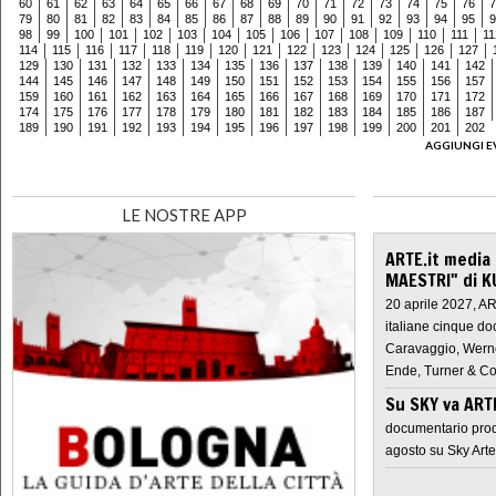
60
61
62
63
64
65
66
67
68
69
70
71
72
73
74
75
76
7
79
80
81
82
83
84
85
86
87
88
89
90
91
92
93
94
95
9
98
99
100
101
102
103
104
105
106
107
108
109
110
111
11
114
115
116
117
118
119
120
121
122
123
124
125
126
127
129
130
131
132
133
134
135
136
137
138
139
140
141
142
144
145
146
147
148
149
150
151
152
153
154
155
156
157
159
160
161
162
163
164
165
166
167
168
169
170
171
172
174
175
176
177
178
179
180
181
182
183
184
185
186
187
189
190
191
192
193
194
195
196
197
198
199
200
201
202
AGGIUNGI E
LE NOSTRE APP
ARTE.it media
MAESTRI" di K
20 aprile 2027, A
italiane cinque do
Caravaggio, Werne
Ende, Turner & Co
Su SKY va AR
documentario prod
agosto su Sky Arte