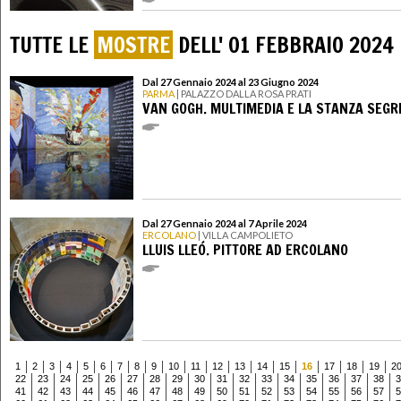
TUTTE LE
MOSTRE
DELL' 01 FEBBRAIO 2024
Dal 27 Gennaio 2024 al 23 Giugno 2024
PARMA
| PALAZZO DALLA ROSA PRATI
VAN GOGH. MULTIMEDIA E LA STANZA SEGR
Dal 27 Gennaio 2024 al 7 Aprile 2024
ERCOLANO
| VILLA CAMPOLIETO
LLUIS LLEÓ. PITTORE AD ERCOLANO
1
2
3
4
5
6
7
8
9
10
11
12
13
14
15
16
17
18
19
2
22
23
24
25
26
27
28
29
30
31
32
33
34
35
36
37
38
3
41
42
43
44
45
46
47
48
49
50
51
52
53
54
55
56
57
5