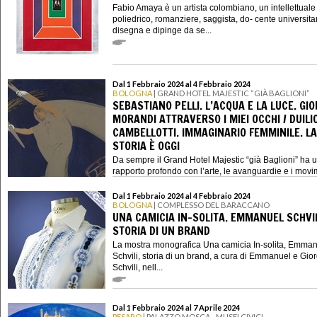
Fabio Amaya è un artista colombiano, un intellettuale
poliedrico, romanziere, saggista, do- cente universita
disegna e dipinge da se...
Dal 1 Febbraio 2024 al 4 Febbraio 2024
BOLOGNA
| GRAND HOTEL MAJESTIC “GIÀ BAGLIONI”
SEBASTIANO PELLI. L’ACQUA E LA LUCE. GIO
MORANDI ATTRAVERSO I MIEI OCCHI / DUILI
CAMBELLOTTI. IMMAGINARIO FEMMINILE. LA
STORIA È OGGI
Da sempre il Grand Hotel Majestic “già Baglioni” ha 
rapporto profondo con l’arte, le avanguardie e i movim
Dal 1 Febbraio 2024 al 4 Febbraio 2024
BOLOGNA
| COMPLESSO DEL BARACCANO
UNA CAMICIA IN-SOLITA. EMMANUEL SCHVIL
STORIA DI UN BRAND
La mostra monografica Una camicia In-solita, Emma
Schvili, storia di un brand, a cura di Emmanuel e Gior
Schvili, nell...
Dal 1 Febbraio 2024 al 7 Aprile 2024
PESARO
| PALAZZO MOSCA - MUSEI CIVICI