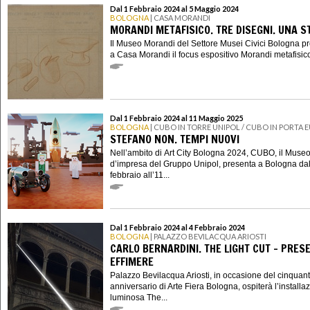
Dal 1 Febbraio 2024 al 5 Maggio 2024
BOLOGNA
| CASA MORANDI
MORANDI METAFISICO. TRE DISEGNI. UNA S
Il Museo Morandi del Settore Musei Civici Bologna p
a Casa Morandi il focus espositivo Morandi metafisico.
Dal 1 Febbraio 2024 al 11 Maggio 2025
BOLOGNA
| CUBO IN TORRE UNIPOL / CUBO IN PORTA 
STEFANO NON. TEMPI NUOVI
Nell’ambito di Art City Bologna 2024, CUBO, il Muse
d’impresa del Gruppo Unipol, presenta a Bologna dal
febbraio all’11...
Dal 1 Febbraio 2024 al 4 Febbraio 2024
BOLOGNA
| PALAZZO BEVILACQUA ARIOSTI
CARLO BERNARDINI. THE LIGHT CUT – PRES
EFFIMERE
Palazzo Bevilacqua Ariosti, in occasione del cinquan
anniversario di Arte Fiera Bologna, ospiterà l’installa
luminosa The...