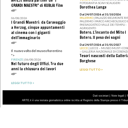
ARTE.it media partner de "I
FOTOGRAFIA SCAVI SCALIGERI
GRANDI MAESTRI" di KUBLAI Film
Dorothea Lange
Dal 24/07/2026 al 31/10/2026
PALERMO
| PALAZZO BELMONTE RIS
06/08/2026
PALERMO I PARCO ARCHEOLOGICO 
I Grandi Maestri: da Caravaggio
PAESAGGISTICO VALLE DEI TEMPLI -
a Herzog, cinque appuntamenti
AGRIGENTO
Botero. L’incanto del Mito I
al cinema con i giganti
Botero. Il peso dei sogni
dell'immaginario
Dal 24/07/2026 al 31/01/2027
LECCE
| LECCE – MUSEO MUST I CO
Il nuovo volto del museo fiorentino
– GALLERIA NAZIONALE DI COSENZ
Tesori nascosti della Galleri
">
FIRENZE
| 06/08/2026
Borghese
Nel futuro degli Uffizi. Tra due
anni la chiusura dei lavori
LEGGI TUTTO >
LEGGI TUTTO >
|
|
Dati societari
Note legali
ARTE.it è una testata giornalistica online iscritta al Registro della Stampa presso il Trib