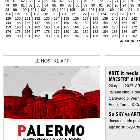
60
61
62
63
64
65
66
67
68
69
70
71
72
73
74
75
76
7
79
80
81
82
83
84
85
86
87
88
89
90
91
92
93
94
95
9
98
99
100
101
102
103
104
105
106
107
108
109
110
111
11
114
115
116
117
118
119
120
121
122
123
124
125
126
127
129
130
131
132
133
134
135
136
137
138
139
140
141
142
144
145
146
147
148
149
150
151
152
153
154
155
156
157
159
160
161
162
163
164
165
166
167
168
169
170
171
172
174
175
176
177
178
179
180
181
182
183
184
185
186
187
189
190
191
192
193
194
195
196
197
198
199
200
201
202
AGGIUNGI E
LE NOSTRE APP
ARTE.it media
MAESTRI" di K
20 aprile 2027, A
italiane cinque do
Caravaggio, Werne
Ende, Turner & Co
Su SKY va AR
documentario prod
agosto su Sky Arte