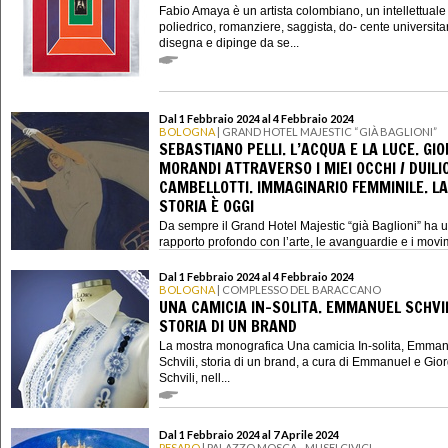
Fabio Amaya è un artista colombiano, un intellettuale
poliedrico, romanziere, saggista, do- cente universita
disegna e dipinge da se...
Dal 1 Febbraio 2024 al 4 Febbraio 2024
BOLOGNA
| GRAND HOTEL MAJESTIC “GIÀ BAGLIONI”
SEBASTIANO PELLI. L’ACQUA E LA LUCE. GIO
MORANDI ATTRAVERSO I MIEI OCCHI / DUILI
CAMBELLOTTI. IMMAGINARIO FEMMINILE. LA
STORIA È OGGI
Da sempre il Grand Hotel Majestic “già Baglioni” ha 
rapporto profondo con l’arte, le avanguardie e i movim
Dal 1 Febbraio 2024 al 4 Febbraio 2024
BOLOGNA
| COMPLESSO DEL BARACCANO
UNA CAMICIA IN-SOLITA. EMMANUEL SCHVIL
STORIA DI UN BRAND
La mostra monografica Una camicia In-solita, Emma
Schvili, storia di un brand, a cura di Emmanuel e Gior
Schvili, nell...
Dal 1 Febbraio 2024 al 7 Aprile 2024
PESARO
| PALAZZO MOSCA - MUSEI CIVICI