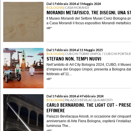
Dal 1 Febbraio 2024 al 5 Maggio 2024
BOLOGNA
| CASA MORANDI
MORANDI METAFISICO. TRE DISEGNI. UNA S
Il Museo Morandi del Settore Musei Civici Bologna p
a Casa Morandi il focus espositivo Morandi metafisico.
Dal 1 Febbraio 2024 al 11 Maggio 2025
BOLOGNA
| CUBO IN TORRE UNIPOL / CUBO IN PORTA 
STEFANO NON. TEMPI NUOVI
Nell’ambito di Art City Bologna 2024, CUBO, il Muse
d’impresa del Gruppo Unipol, presenta a Bologna dal
febbraio all’11...
Dal 1 Febbraio 2024 al 4 Febbraio 2024
BOLOGNA
| PALAZZO BEVILACQUA ARIOSTI
CARLO BERNARDINI. THE LIGHT CUT – PRES
EFFIMERE
Palazzo Bevilacqua Ariosti, in occasione del cinquan
anniversario di Arte Fiera Bologna, ospiterà l’installa
luminosa The...