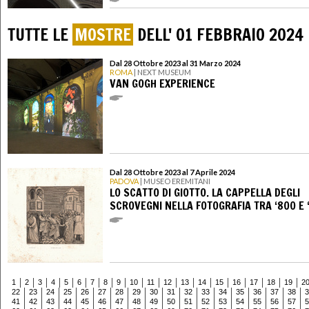
TUTTE LE
MOSTRE
DELL' 01 FEBBRAIO 2024
Dal 28 Ottobre 2023 al 31 Marzo 2024
ROMA
| NEXT MUSEUM
VAN GOGH EXPERIENCE
Dal 28 Ottobre 2023 al 7 Aprile 2024
PADOVA
| MUSEO EREMITANI
LO SCATTO DI GIOTTO. LA CAPPELLA DEGLI
SCROVEGNI NELLA FOTOGRAFIA TRA ‘800 E 
1
2
3
4
5
6
7
8
9
10
11
12
13
14
15
16
17
18
19
2
22
23
24
25
26
27
28
29
30
31
32
33
34
35
36
37
38
3
41
42
43
44
45
46
47
48
49
50
51
52
53
54
55
56
57
5