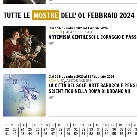
TUTTE LE
MOSTRE
DELL' 01 FEBBRAIO 2024
Dal 16 Novembre 2023 al 1 Aprile 2024
GENOVA
| PALAZZO DUCALE
ARTEMISIA GENTILESCHI. CORAGGIO E PASS
Dal 16 Novembre 2023 al 11 Febbraio 2024
ROMA
| PALAZZO BARBERINI
LA CITTÀ DEL SOLE. ARTE BAROCCA E PENS
SCIENTIFICO NELLA ROMA DI URBANO VII
1
2
3
4
5
6
7
8
9
10
11
12
13
14
15
16
17
18
19
2
22
23
24
25
26
27
28
29
30
31
32
33
34
35
36
37
38
3
41
42
43
44
45
46
47
48
49
50
51
52
53
54
55
56
57
5