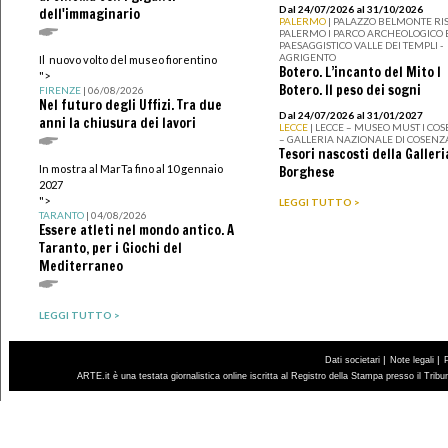
Dal 24/07/2026 al 31/10/2026
dell'immaginario
PALERMO
| PALAZZO BELMONTE RIS
PALERMO I PARCO ARCHEOLOGICO 
PAESAGGISTICO VALLE DEI TEMPLI -
AGRIGENTO
Il nuovo volto del museo fiorentino
Botero. L’incanto del Mito I
">
Botero. Il peso dei sogni
FIRENZE
| 06/08/2026
Nel futuro degli Uffizi. Tra due
Dal 24/07/2026 al 31/01/2027
anni la chiusura dei lavori
LECCE
| LECCE – MUSEO MUST I CO
– GALLERIA NAZIONALE DI COSENZ
Tesori nascosti della Galleri
In mostra al MarTa fino al 10 gennaio
Borghese
2027
">
LEGGI TUTTO >
TARANTO
| 04/08/2026
Essere atleti nel mondo antico. A
Taranto, per i Giochi del
Mediterraneo
LEGGI TUTTO >
|
|
Dati societari
Note legali
ARTE.it è una testata giornalistica online iscritta al Registro della Stampa presso il Trib