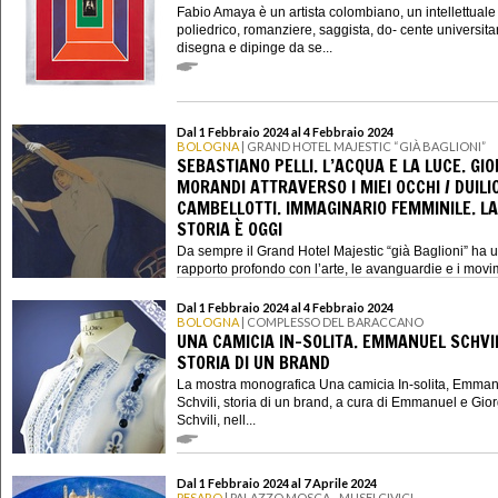
Fabio Amaya è un artista colombiano, un intellettuale
poliedrico, romanziere, saggista, do- cente universita
disegna e dipinge da se...
Dal 1 Febbraio 2024 al 4 Febbraio 2024
BOLOGNA
| GRAND HOTEL MAJESTIC “GIÀ BAGLIONI”
SEBASTIANO PELLI. L’ACQUA E LA LUCE. GIO
MORANDI ATTRAVERSO I MIEI OCCHI / DUILI
CAMBELLOTTI. IMMAGINARIO FEMMINILE. LA
STORIA È OGGI
Da sempre il Grand Hotel Majestic “già Baglioni” ha 
rapporto profondo con l’arte, le avanguardie e i movim
Dal 1 Febbraio 2024 al 4 Febbraio 2024
BOLOGNA
| COMPLESSO DEL BARACCANO
UNA CAMICIA IN-SOLITA. EMMANUEL SCHVIL
STORIA DI UN BRAND
La mostra monografica Una camicia In-solita, Emma
Schvili, storia di un brand, a cura di Emmanuel e Gior
Schvili, nell...
Dal 1 Febbraio 2024 al 7 Aprile 2024
PESARO
| PALAZZO MOSCA - MUSEI CIVICI