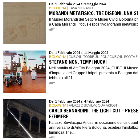
Dal 1 Febbraio 2024 al 5 Maggio 2024
BOLOGNA
| CASA MORANDI
MORANDI METAFISICO. TRE DISEGNI. UNA S
Il Museo Morandi del Settore Musei Civici Bologna p
a Casa Morandi il focus espositivo Morandi metafisico.
Dal 1 Febbraio 2024 al 11 Maggio 2025
BOLOGNA
| CUBO IN TORRE UNIPOL / CUBO IN PORTA 
STEFANO NON. TEMPI NUOVI
Nell’ambito di Art City Bologna 2024, CUBO, il Muse
d’impresa del Gruppo Unipol, presenta a Bologna dal
febbraio all’11...
Dal 1 Febbraio 2024 al 4 Febbraio 2024
BOLOGNA
| PALAZZO BEVILACQUA ARIOSTI
CARLO BERNARDINI. THE LIGHT CUT – PRES
EFFIMERE
Palazzo Bevilacqua Ariosti, in occasione del cinquan
anniversario di Arte Fiera Bologna, ospiterà l’installa
luminosa The...