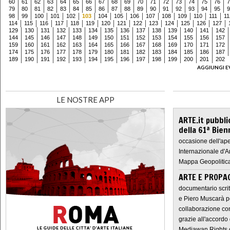
60
61
62
63
64
65
66
67
68
69
70
71
72
73
74
75
76
7
79
80
81
82
83
84
85
86
87
88
89
90
91
92
93
94
95
9
98
99
100
101
102
103
104
105
106
107
108
109
110
111
11
114
115
116
117
118
119
120
121
122
123
124
125
126
127
129
130
131
132
133
134
135
136
137
138
139
140
141
142
144
145
146
147
148
149
150
151
152
153
154
155
156
157
159
160
161
162
163
164
165
166
167
168
169
170
171
172
174
175
176
177
178
179
180
181
182
183
184
185
186
187
189
190
191
192
193
194
195
196
197
198
199
200
201
202
AGGIUNGI E
LE NOSTRE APP
ARTE.it pubbli
della 61ª Bien
occasione dell'ape
Internazionale d'A
Mappa Geopolitica
ARTE E PROPAG
documentario scrit
e Piero Muscarà pe
collaborazione con
grazie all'accordo 
Mediawan Rights c