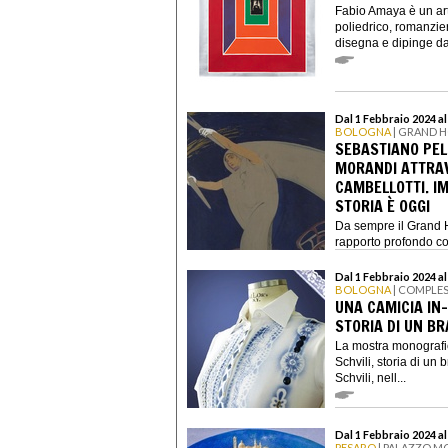
Fabio Amaya è un art
poliedrico, romanzier
disegna e dipinge da
Dal 1 Febbraio 2024 al
BOLOGNA
| GRAND H
SEBASTIANO PELL
MORANDI ATTRAVE
CAMBELLOTTI. I
STORIA È OGGI
Da sempre il Grand H
rapporto profondo con
Dal 1 Febbraio 2024 al
BOLOGNA
| COMPLE
UNA CAMICIA IN-
STORIA DI UN B
La mostra monografi
Schvili, storia di un
Schvili, nell...
Dal 1 Febbraio 2024 al
PESARO
| PALAZZO MO