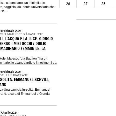
ista colombiano, un intellettuale
26
27
28
e, saggista, do- cente universitario che
 se...
 4 Febbraio 2024
OTEL MAJESTIC “GIÀ BAGLIONI”
I. L’ACQUA E LA LUCE. GIORGIO
RSO I MIEI OCCHI / DUILIO
MMAGINARIO FEMMINILE. LA
otel Majestic “già Baglioni” ha un
 l’arte, le avanguardie e i movimenti c...
 4 Febbraio 2024
SSO DEL BARACCANO
SOLITA. EMMANUEL SCHVILI,
RAND
ca Una camicia In-solita, Emmanuel
 brand, a cura di Emmanuel e Giorgia
 7 Aprile 2024
SCA - MUSEI CIVICI