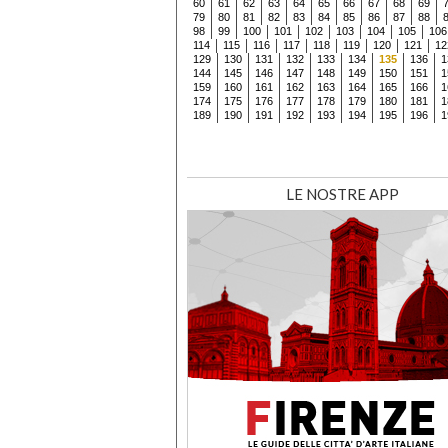
60
61
62
63
64
65
66
67
68
69
79
80
81
82
83
84
85
86
87
88
98
99
100
101
102
103
104
105
106
114
115
116
117
118
119
120
121
12
129
130
131
132
133
134
135
136
1
144
145
146
147
148
149
150
151
1
159
160
161
162
163
164
165
166
1
174
175
176
177
178
179
180
181
1
189
190
191
192
193
194
195
196
1
LE NOSTRE APP