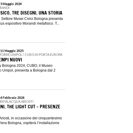
l 5 Maggio 2024
ORANDI
ICO. TRE DISEGNI. UNA STORIA
 Settore Musei Civici Bologna presenta
us espositivo Morandi metafisico. T...
l 11 Maggio 2025
 TORRE UNIPOL / CUBO IN PORTA EUROPA
EMPI NUOVI
ity Bologna 2024, CUBO, il Museo
o Unipol, presenta a Bologna dal 2
 4 Febbraio 2024
 BEVILACQUA ARIOSTI
I. THE LIGHT CUT – PRESENZE
riosti, in occasione del cinquantesimo
Fiera Bologna, ospiterà l’installazione