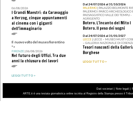
Dal 24/07/2026 al 31/10/2026
PALERMO
| PALAZZO BELMONTE RIS
06/08/2026
PALERMO I PARCO ARCHEOLOGICO 
I Grandi Maestri: da Caravaggio
PAESAGGISTICO VALLE DEI TEMPLI -
a Herzog, cinque appuntamenti
AGRIGENTO
Botero. L’incanto del Mito I
al cinema con i giganti
Botero. Il peso dei sogni
dell'immaginario
Dal 24/07/2026 al 31/01/2027
LECCE
| LECCE – MUSEO MUST I CO
Il nuovo volto del museo fiorentino
– GALLERIA NAZIONALE DI COSENZ
Tesori nascosti della Galleri
">
FIRENZE
| 06/08/2026
Borghese
Nel futuro degli Uffizi. Tra due
anni la chiusura dei lavori
LEGGI TUTTO >
LEGGI TUTTO >
|
|
Dati societari
Note legali
ARTE.it è una testata giornalistica online iscritta al Registro della Stampa presso il Trib