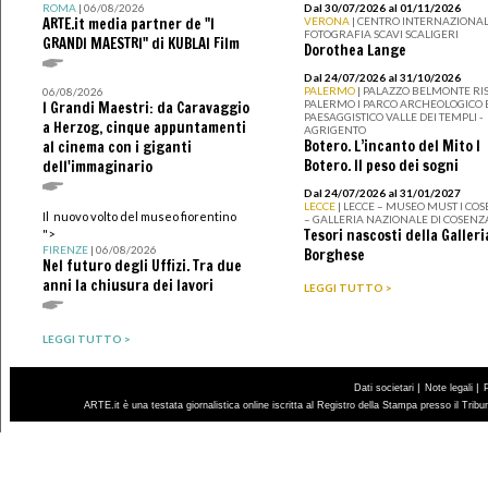
ROMA
| 06/08/2026
Dal 30/07/2026 al 01/11/2026
ARTE.it media partner de "I
VERONA
| CENTRO INTERNAZIONAL
FOTOGRAFIA SCAVI SCALIGERI
GRANDI MAESTRI" di KUBLAI Film
Dorothea Lange
Dal 24/07/2026 al 31/10/2026
PALERMO
| PALAZZO BELMONTE RIS
06/08/2026
PALERMO I PARCO ARCHEOLOGICO 
I Grandi Maestri: da Caravaggio
PAESAGGISTICO VALLE DEI TEMPLI -
a Herzog, cinque appuntamenti
AGRIGENTO
Botero. L’incanto del Mito I
al cinema con i giganti
Botero. Il peso dei sogni
dell'immaginario
Dal 24/07/2026 al 31/01/2027
LECCE
| LECCE – MUSEO MUST I CO
Il nuovo volto del museo fiorentino
– GALLERIA NAZIONALE DI COSENZ
Tesori nascosti della Galleri
">
FIRENZE
| 06/08/2026
Borghese
Nel futuro degli Uffizi. Tra due
anni la chiusura dei lavori
LEGGI TUTTO >
LEGGI TUTTO >
|
|
Dati societari
Note legali
ARTE.it è una testata giornalistica online iscritta al Registro della Stampa presso il Trib