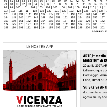
60
61
62
63
64
65
66
67
68
69
70
71
72
73
74
75
76
7
79
80
81
82
83
84
85
86
87
88
89
90
91
92
93
94
95
9
98
99
100
101
102
103
104
105
106
107
108
109
110
111
11
114
115
116
117
118
119
120
121
122
123
124
125
126
127
129
130
131
132
133
134
135
136
137
138
139
140
141
142
144
145
146
147
148
149
150
151
152
153
154
155
156
157
159
160
161
162
163
164
165
166
167
168
169
170
171
172
174
175
176
177
178
179
180
181
182
183
184
185
186
187
189
190
191
192
193
194
195
196
197
198
199
200
201
202
AGGIUNGI E
LE NOSTRE APP
ARTE.it media
MAESTRI" di K
20 aprile 2027, A
italiane cinque do
Caravaggio, Werne
Ende, Turner & Co
Su SKY va AR
documentario prod
agosto su Sky Arte