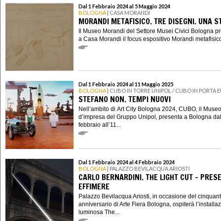
Dal 1 Febbraio 2024 al 5 Maggio 2024
BOLOGNA
| CASA MORANDI
MORANDI METAFISICO. TRE DISEGNI. UNA S
Il Museo Morandi del Settore Musei Civici Bologna p
a Casa Morandi il focus espositivo Morandi metafisico.
Dal 1 Febbraio 2024 al 11 Maggio 2025
BOLOGNA
| CUBO IN TORRE UNIPOL / CUBO IN PORTA 
STEFANO NON. TEMPI NUOVI
Nell’ambito di Art City Bologna 2024, CUBO, il Muse
d’impresa del Gruppo Unipol, presenta a Bologna dal
febbraio all’11...
Dal 1 Febbraio 2024 al 4 Febbraio 2024
BOLOGNA
| PALAZZO BEVILACQUA ARIOSTI
CARLO BERNARDINI. THE LIGHT CUT – PRES
EFFIMERE
Palazzo Bevilacqua Ariosti, in occasione del cinquan
anniversario di Arte Fiera Bologna, ospiterà l’installa
luminosa The...