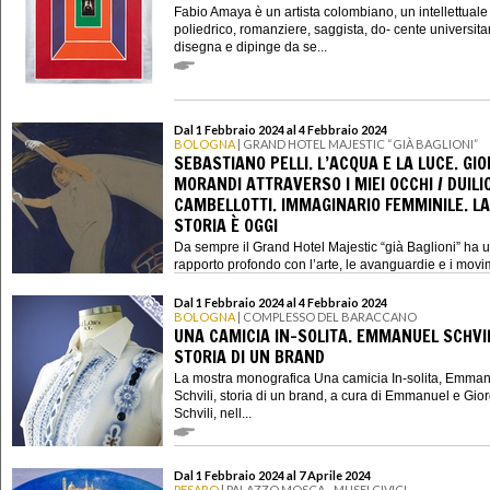
Fabio Amaya è un artista colombiano, un intellettuale
poliedrico, romanziere, saggista, do- cente universita
disegna e dipinge da se...
Dal 1 Febbraio 2024 al 4 Febbraio 2024
BOLOGNA
| GRAND HOTEL MAJESTIC “GIÀ BAGLIONI”
SEBASTIANO PELLI. L’ACQUA E LA LUCE. GIO
MORANDI ATTRAVERSO I MIEI OCCHI / DUILI
CAMBELLOTTI. IMMAGINARIO FEMMINILE. LA
STORIA È OGGI
Da sempre il Grand Hotel Majestic “già Baglioni” ha 
rapporto profondo con l’arte, le avanguardie e i movim
Dal 1 Febbraio 2024 al 4 Febbraio 2024
BOLOGNA
| COMPLESSO DEL BARACCANO
UNA CAMICIA IN-SOLITA. EMMANUEL SCHVIL
STORIA DI UN BRAND
La mostra monografica Una camicia In-solita, Emma
Schvili, storia di un brand, a cura di Emmanuel e Gior
Schvili, nell...
Dal 1 Febbraio 2024 al 7 Aprile 2024
PESARO
| PALAZZO MOSCA - MUSEI CIVICI