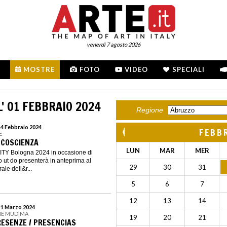
venerdì 7 agosto 2026
MOSTRE
FOTO
VIDEO
SPECIALI
' 01 FEBBRAIO 2024
Regione
 4 Febbraio 2024
FEBB
E
- COSCIENZA
LUN
MAR
MER
CITY Bologna 2024 in occasione di
ut do presenterà in anteprima al
29
30
31
ale dell&r...
5
6
7
12
13
14
l 1 Marzo 2024
NE MUDIMA
19
20
21
RESENZE / PRESENCIAS