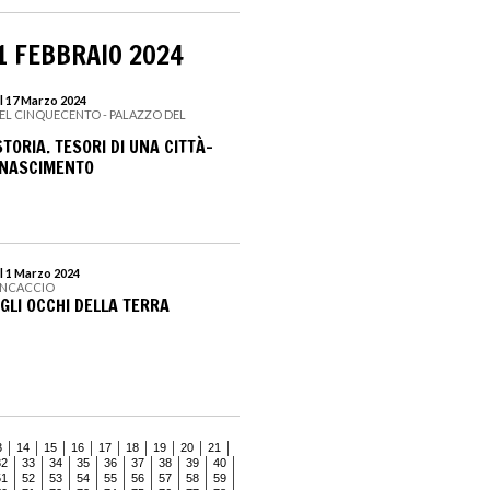
1 FEBBRAIO 2024
l 17 Marzo 2024
EL CINQUECENTO - PALAZZO DEL
TORIA. TESORI DI UNA CITTÀ-
INASCIMENTO
l 1 Marzo 2024
ANCACCIO
GLI OCCHI DELLA TERRA
3
14
15
16
17
18
19
20
21
32
33
34
35
36
37
38
39
40
51
52
53
54
55
56
57
58
59