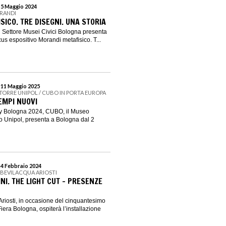
l 5 Maggio 2024
ORANDI
ICO. TRE DISEGNI. UNA STORIA
 Settore Musei Civici Bologna presenta
us espositivo Morandi metafisico. T...
l 11 Maggio 2025
 TORRE UNIPOL / CUBO IN PORTA EUROPA
EMPI NUOVI
ity Bologna 2024, CUBO, il Museo
o Unipol, presenta a Bologna dal 2
 4 Febbraio 2024
 BEVILACQUA ARIOSTI
I. THE LIGHT CUT – PRESENZE
riosti, in occasione del cinquantesimo
Fiera Bologna, ospiterà l’installazione