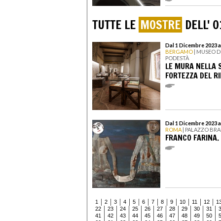
TUTTE LE
MOSTRE
DELL' 0
Dal 1 Dicembre 2023 a
BERGAMO
| MUSEO D
PODESTÀ
LE MURA NELLA S
FORTEZZA DEL R
Dal 1 Dicembre 2023 a
ROMA
| PALAZZO BR
FRANCO FARINA. 
1
2
3
4
5
6
7
8
9
10
11
12
1
22
23
24
25
26
27
28
29
30
31
41
42
43
44
45
46
47
48
49
50