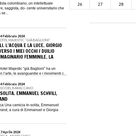
ista colombiano, un intellettuale
26
27
28
e, saggista, do- cente universitario che
 se...
 4 Febbraio 2024
OTEL MAJESTIC “GIÀ BAGLIONI”
I. L’ACQUA E LA LUCE. GIORGIO
RSO I MIEI OCCHI / DUILIO
MMAGINARIO FEMMINILE. LA
otel Majestic “già Baglioni” ha un
 l’arte, le avanguardie e i movimenti c...
 4 Febbraio 2024
SSO DEL BARACCANO
SOLITA. EMMANUEL SCHVILI,
RAND
ca Una camicia In-solita, Emmanuel
 brand, a cura di Emmanuel e Giorgia
 7 Aprile 2024
SCA - MUSEI CIVICI