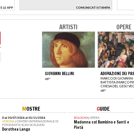
E LE APP
COMUNICATI STAMPA
>
ARTISTI
OPERE
GIOVANNI BELLINI
ADORAZIONE DEI PA
MARCO DI GIOVANNI
BATTISTA (MARCO PI
CHIESA DEL GESÙ VE
M
OSTRE
G
UIDE
Dal 30/07/2026 al 01/11/2026
BOLOGNA
|
OPERA
VERONA
| CENTRO INTERNAZIONALE DI
Madonna col Bambino e Santi e
FOTOGRAFIA SCAVI SCALIGERI
Pietà
Dorothea Lange