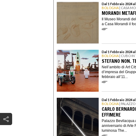
Dal 1 Febbraio 2024 a
BOLOGNA
| CASA M
MORANDI METAFIS
Il Museo Morandi del
a Casa Morandi il foc
Dal 1 Febbraio 2024 a
BOLOGNA
| CUBO IN
STEFANO NON. T
Nell’ambito di Art C
d’impresa del Grupp
febbraio all’11...
Dal 1 Febbraio 2024 al
BOLOGNA
| PALAZZO
CARLO BERNARDIN
EFFIMERE
Palazzo Bevilacqua A
anniversario di Arte 
luminosa The...