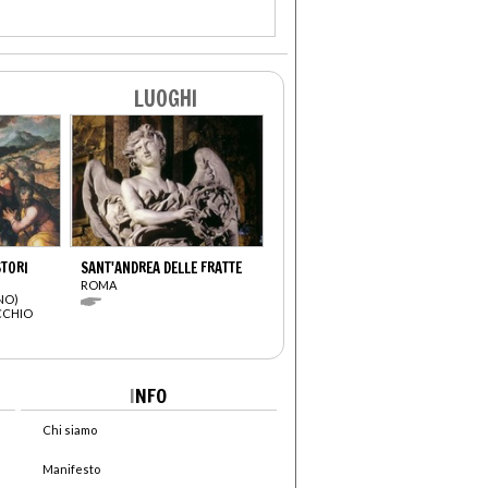
LUOGHI
STORI
SANT'ANDREA DELLE FRATTE
ROMA
NO)
CCHIO
I
NFO
Chi siamo
Manifesto