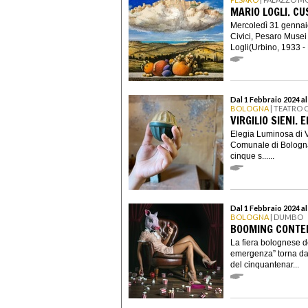
MARIO LOGLI. C
Mercoledì 31 gennai
Civici, Pesaro Musei
Logli(Urbino, 1933 - 
Dal 1 Febbraio 2024 al
BOLOGNA
| TEATRO
VIRGILIO SIENI.
Elegia Luminosa di Vi
Comunale di Bologna 
cinque s......
Dal 1 Febbraio 2024 al
BOLOGNA
| DUMBO
BOOMING CONTE
La fiera bolognese de
emergenza” torna dal
del cinquantenar...