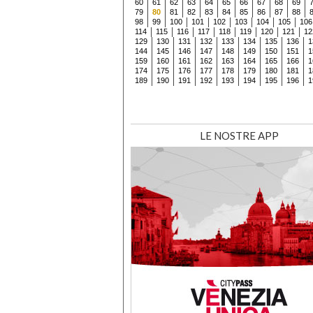
60
61
62
63
64
65
66
67
68
69
79
80
81
82
83
84
85
86
87
88
98
99
100
101
102
103
104
105
106
114
115
116
117
118
119
120
121
12
129
130
131
132
133
134
135
136
1
144
145
146
147
148
149
150
151
1
159
160
161
162
163
164
165
166
1
174
175
176
177
178
179
180
181
1
189
190
191
192
193
194
195
196
1
LE NOSTRE APP