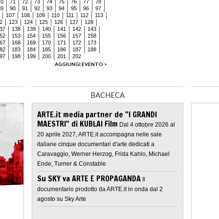
70
71
72
73
74
75
76
77
78
89
90
91
92
93
94
95
96
97
107
108
109
110
111
112
113
2
123
124
125
126
127
128
37
138
139
140
141
142
143
52
153
154
155
156
157
158
67
168
169
170
171
172
173
82
183
184
185
186
187
188
97
198
199
200
201
202
AGGIUNGI EVENTO >
BACHECA
ARTE.it media partner de "I GRANDI
MAESTRI" di KUBLAI Film
Dal 4 ottobre 2026 al
20 aprile 2027, ARTE.it accompagna nelle sale
italiane cinque documentari d'arte dedicati a
Caravaggio, Werner Herzog, Frida Kahlo, Michael
Ende, Turner & Constable
Su SKY va ARTE E PROPAGANDA
Il
documentario prodotto da ARTE.it in onda dal 2
agosto su Sky Arte