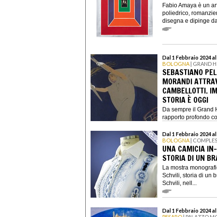
Fabio Amaya è un art
poliedrico, romanzier
disegna e dipinge da
Dal 1 Febbraio 2024 al
BOLOGNA
| GRAND H
SEBASTIANO PELL
MORANDI ATTRAVE
CAMBELLOTTI. I
STORIA È OGGI
Da sempre il Grand H
rapporto profondo con
Dal 1 Febbraio 2024 al
BOLOGNA
| COMPLE
UNA CAMICIA IN-
STORIA DI UN B
La mostra monografi
Schvili, storia di un
Schvili, nell...
Dal 1 Febbraio 2024 al
PESARO
| PALAZZO MO