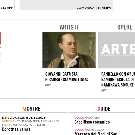
E LE APP
COMUNICATI STAMPA
>
ARTISTI
OPERE
GIOVANNI BATTISTA
PANNELLO CON GRUP
PIRANESI (GIAMBATTISTA)
BAMBINI SCUOLA DI
NAMIKAWA SOSUKE
M
OSTRE
G
UIDE
Dal 30/07/2026 al 01/11/2026
BOLOGNA
|
OPERA
VERONA
| CENTRO INTERNAZIONALE DI
Crocifisso romanico
FOTOGRAFIA SCAVI SCALIGERI
Dorothea Lange
BOLOGNA
|
NEGOZIO
Mercato dei Fiori di San