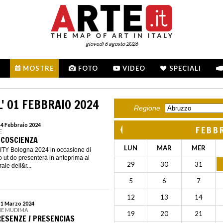
giovedì 6 agosto 2026
MOSTRE
FOTO
VIDEO
SPECIALI
' 01 FEBBRAIO 2024
Regione
 4 Febbraio 2024
FEBB
E
- COSCIENZA
LUN
MAR
MER
CITY Bologna 2024 in occasione di
ut do presenterà in anteprima al
29
30
31
ale dell&r...
5
6
7
12
13
14
l 1 Marzo 2024
NE MUDIMA
19
20
21
RESENZE / PRESENCIAS