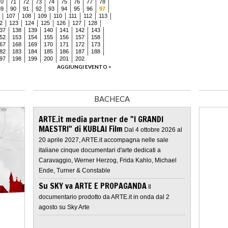
70
71
72
73
74
75
76
77
78
89
90
91
92
93
94
95
96
97
107
108
109
110
111
112
113
2
123
124
125
126
127
128
37
138
139
140
141
142
143
52
153
154
155
156
157
158
67
168
169
170
171
172
173
82
183
184
185
186
187
188
97
198
199
200
201
202
AGGIUNGI EVENTO >
BACHECA
ARTE.it media partner de "I GRANDI
MAESTRI" di KUBLAI Film
Dal 4 ottobre 2026 al
20 aprile 2027, ARTE.it accompagna nelle sale
italiane cinque documentari d'arte dedicati a
Caravaggio, Werner Herzog, Frida Kahlo, Michael
Ende, Turner & Constable
Su SKY va ARTE E PROPAGANDA
Il
documentario prodotto da ARTE.it in onda dal 2
agosto su Sky Arte