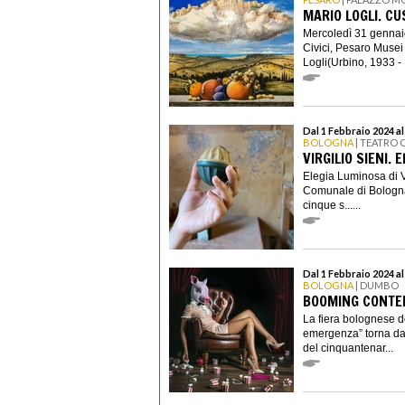
MARIO LOGLI. C
Mercoledì 31 gennai
Civici, Pesaro Musei
Logli(Urbino, 1933 - 
Dal 1 Febbraio 2024 al
BOLOGNA
| TEATRO
VIRGILIO SIENI.
Elegia Luminosa di Vi
Comunale di Bologna 
cinque s......
Dal 1 Febbraio 2024 al
BOLOGNA
| DUMBO
BOOMING CONTE
La fiera bolognese de
emergenza” torna dal
del cinquantenar...