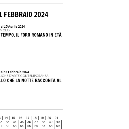
1 FEBBRAIO 2024
al 15 Aprile 2024
ROMOLO
 TEMPO. IL FORO ROMANO IN ETÀ
al 11 Febbraio 2024
IGLIONE D'ARTE CONTEMPORANEA
LLO CHE LA NOTTE RACCONTA AL
3
14
15
16
17
18
19
20
21
32
33
34
35
36
37
38
39
40
51
52
53
54
55
56
57
58
59