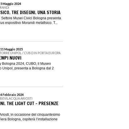
l 5 Maggio 2024
ORANDI
ICO. TRE DISEGNI. UNA STORIA
 Settore Musei Civici Bologna presenta
us espositivo Morandi metafisico. T...
l 11 Maggio 2025
 TORRE UNIPOL / CUBO IN PORTA EUROPA
EMPI NUOVI
ity Bologna 2024, CUBO, il Museo
o Unipol, presenta a Bologna dal 2
 4 Febbraio 2024
 BEVILACQUA ARIOSTI
I. THE LIGHT CUT – PRESENZE
riosti, in occasione del cinquantesimo
Fiera Bologna, ospiterà l’installazione