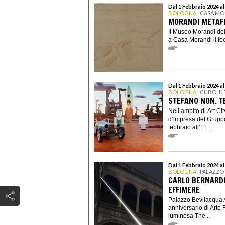
Dal 1 Febbraio 2024 a
BOLOGNA
| CASA M
MORANDI METAFIS
Il Museo Morandi del
a Casa Morandi il foc
Dal 1 Febbraio 2024 a
BOLOGNA
| CUBO IN
STEFANO NON. T
Nell’ambito di Art C
d’impresa del Grupp
febbraio all’11...
Dal 1 Febbraio 2024 al
BOLOGNA
| PALAZZO
CARLO BERNARDIN
EFFIMERE
Palazzo Bevilacqua A
anniversario di Arte 
luminosa The...