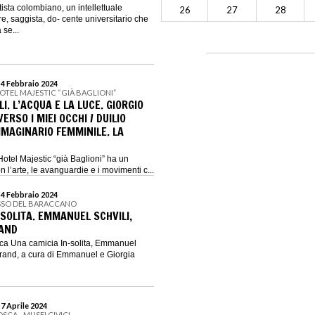
ista colombiano, un intellettuale
26
27
28
e, saggista, do- cente universitario che
 se...
 4 Febbraio 2024
OTEL MAJESTIC “GIÀ BAGLIONI”
I. L’ACQUA E LA LUCE. GIORGIO
RSO I MIEI OCCHI / DUILIO
MMAGINARIO FEMMINILE. LA
otel Majestic “già Baglioni” ha un
 l’arte, le avanguardie e i movimenti c...
 4 Febbraio 2024
SSO DEL BARACCANO
SOLITA. EMMANUEL SCHVILI,
RAND
ca Una camicia In-solita, Emmanuel
 brand, a cura di Emmanuel e Giorgia
 7 Aprile 2024
SCA - MUSEI CIVICI