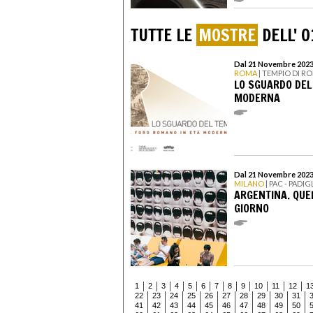
TUTTE LE
MOSTRE
DELL' 0
Dal 21 Novembre 2023 
ROMA
| TEMPIO DI 
LO SGUARDO DEL
MODERNA
Dal 21 Novembre 2023 
MILANO
| PAC - PAD
ARGENTINA. QUE
GIORNO
1
2
3
4
5
6
7
8
9
10
11
12
1
22
23
24
25
26
27
28
29
30
31
41
42
43
44
45
46
47
48
49
50