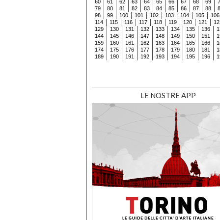
60
61
62
63
64
65
66
67
68
69
79
80
81
82
83
84
85
86
87
88
98
99
100
101
102
103
104
105
106
114
115
116
117
118
119
120
121
12
129
130
131
132
133
134
135
136
1
144
145
146
147
148
149
150
151
1
159
160
161
162
163
164
165
166
1
174
175
176
177
178
179
180
181
1
189
190
191
192
193
194
195
196
1
LE NOSTRE APP