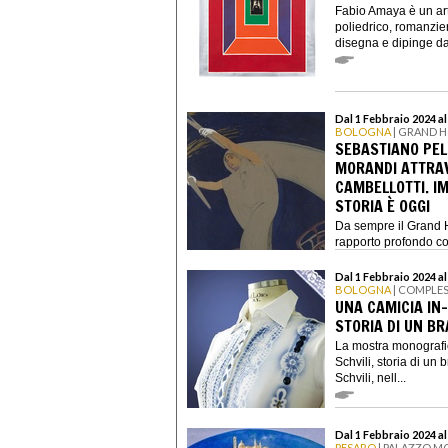
Fabio Amaya è un art
poliedrico, romanzier
disegna e dipinge da
Dal 1 Febbraio 2024 al
BOLOGNA
| GRAND H
SEBASTIANO PELL
MORANDI ATTRAVE
CAMBELLOTTI. I
STORIA È OGGI
Da sempre il Grand H
rapporto profondo con
Dal 1 Febbraio 2024 al
BOLOGNA
| COMPLE
UNA CAMICIA IN-
STORIA DI UN B
La mostra monografi
Schvili, storia di un
Schvili, nell...
Dal 1 Febbraio 2024 al
PESARO
| PALAZZO MO