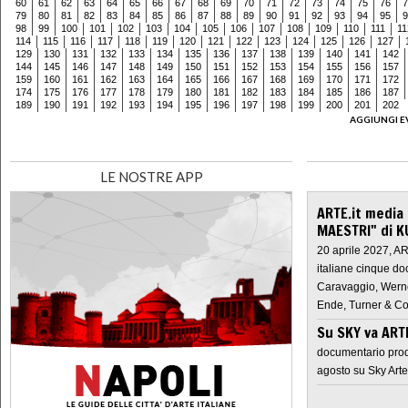
60
61
62
63
64
65
66
67
68
69
70
71
72
73
74
75
76
7
79
80
81
82
83
84
85
86
87
88
89
90
91
92
93
94
95
9
98
99
100
101
102
103
104
105
106
107
108
109
110
111
11
114
115
116
117
118
119
120
121
122
123
124
125
126
127
129
130
131
132
133
134
135
136
137
138
139
140
141
142
144
145
146
147
148
149
150
151
152
153
154
155
156
157
159
160
161
162
163
164
165
166
167
168
169
170
171
172
174
175
176
177
178
179
180
181
182
183
184
185
186
187
189
190
191
192
193
194
195
196
197
198
199
200
201
202
AGGIUNGI E
LE NOSTRE APP
ARTE.it media
MAESTRI" di K
20 aprile 2027, A
italiane cinque do
Caravaggio, Werne
Ende, Turner & Co
Su SKY va AR
documentario prod
agosto su Sky Arte