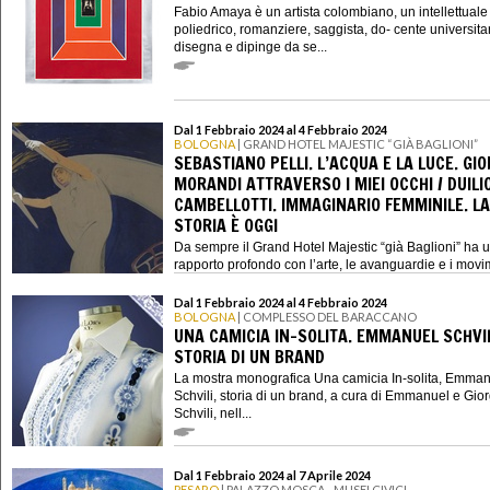
Fabio Amaya è un artista colombiano, un intellettuale
poliedrico, romanziere, saggista, do- cente universita
disegna e dipinge da se...
Dal 1 Febbraio 2024 al 4 Febbraio 2024
BOLOGNA
| GRAND HOTEL MAJESTIC “GIÀ BAGLIONI”
SEBASTIANO PELLI. L’ACQUA E LA LUCE. GIO
MORANDI ATTRAVERSO I MIEI OCCHI / DUILI
CAMBELLOTTI. IMMAGINARIO FEMMINILE. LA
STORIA È OGGI
Da sempre il Grand Hotel Majestic “già Baglioni” ha 
rapporto profondo con l’arte, le avanguardie e i movim
Dal 1 Febbraio 2024 al 4 Febbraio 2024
BOLOGNA
| COMPLESSO DEL BARACCANO
UNA CAMICIA IN-SOLITA. EMMANUEL SCHVIL
STORIA DI UN BRAND
La mostra monografica Una camicia In-solita, Emma
Schvili, storia di un brand, a cura di Emmanuel e Gior
Schvili, nell...
Dal 1 Febbraio 2024 al 7 Aprile 2024
PESARO
| PALAZZO MOSCA - MUSEI CIVICI