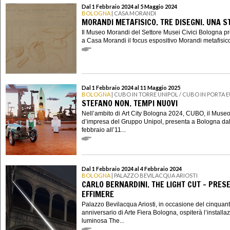
Dal 1 Febbraio 2024 al 5 Maggio 2024
BOLOGNA
| CASA MORANDI
MORANDI METAFISICO. TRE DISEGNI. UNA S
Il Museo Morandi del Settore Musei Civici Bologna p
a Casa Morandi il focus espositivo Morandi metafisico.
Dal 1 Febbraio 2024 al 11 Maggio 2025
BOLOGNA
| CUBO IN TORRE UNIPOL / CUBO IN PORTA 
STEFANO NON. TEMPI NUOVI
Nell’ambito di Art City Bologna 2024, CUBO, il Muse
d’impresa del Gruppo Unipol, presenta a Bologna dal
febbraio all’11...
Dal 1 Febbraio 2024 al 4 Febbraio 2024
BOLOGNA
| PALAZZO BEVILACQUA ARIOSTI
CARLO BERNARDINI. THE LIGHT CUT – PRES
EFFIMERE
Palazzo Bevilacqua Ariosti, in occasione del cinquan
anniversario di Arte Fiera Bologna, ospiterà l’installa
luminosa The...