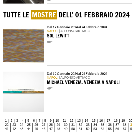
TUTTE LE
MOSTRE
DELL' 01 FEBBRAIO 2024
Dal 12 Gennaio 2024 al 24 Febbraio 2024
NAPOLI
| ALFONSO ARTIACO
SOL LEWITT
Dal 12 Gennaio 2024 al 24 Febbraio 2024
NAPOLI
| ALFONSO ARTIACO
MICHAEL VENEZIA. VENEZIA A NAPOLI
1
2
3
4
5
6
7
8
9
10
11
12
13
14
15
16
17
18
19
2
22
23
24
25
26
27
28
29
30
31
32
33
34
35
36
37
38
3
41
42
43
44
45
46
47
48
49
50
51
52
53
54
55
56
57
5