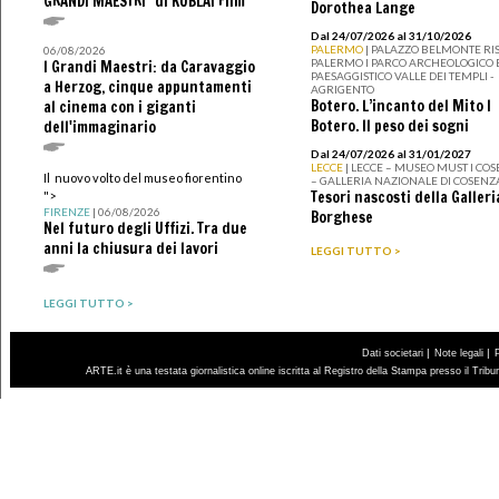
GRANDI MAESTRI" di KUBLAI Film
Dorothea Lange
Dal 24/07/2026 al 31/10/2026
PALERMO
| PALAZZO BELMONTE RIS
06/08/2026
PALERMO I PARCO ARCHEOLOGICO 
I Grandi Maestri: da Caravaggio
PAESAGGISTICO VALLE DEI TEMPLI -
a Herzog, cinque appuntamenti
AGRIGENTO
Botero. L’incanto del Mito I
al cinema con i giganti
Botero. Il peso dei sogni
dell'immaginario
Dal 24/07/2026 al 31/01/2027
LECCE
| LECCE – MUSEO MUST I CO
Il nuovo volto del museo fiorentino
– GALLERIA NAZIONALE DI COSENZ
Tesori nascosti della Galleri
">
FIRENZE
| 06/08/2026
Borghese
Nel futuro degli Uffizi. Tra due
anni la chiusura dei lavori
LEGGI TUTTO >
LEGGI TUTTO >
|
|
Dati societari
Note legali
ARTE.it è una testata giornalistica online iscritta al Registro della Stampa presso il Trib