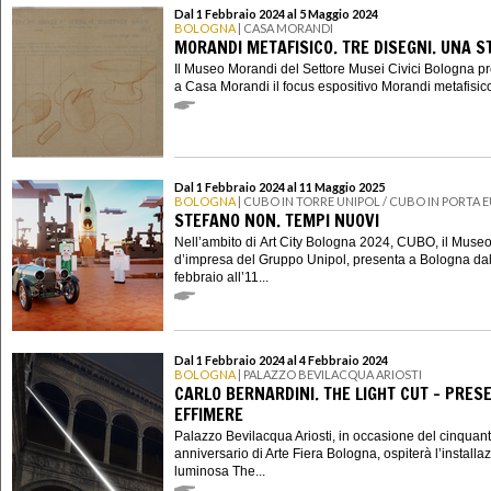
Dal 1 Febbraio 2024 al 5 Maggio 2024
BOLOGNA
| CASA MORANDI
MORANDI METAFISICO. TRE DISEGNI. UNA S
Il Museo Morandi del Settore Musei Civici Bologna p
a Casa Morandi il focus espositivo Morandi metafisico.
Dal 1 Febbraio 2024 al 11 Maggio 2025
BOLOGNA
| CUBO IN TORRE UNIPOL / CUBO IN PORTA 
STEFANO NON. TEMPI NUOVI
Nell’ambito di Art City Bologna 2024, CUBO, il Muse
d’impresa del Gruppo Unipol, presenta a Bologna dal
febbraio all’11...
Dal 1 Febbraio 2024 al 4 Febbraio 2024
BOLOGNA
| PALAZZO BEVILACQUA ARIOSTI
CARLO BERNARDINI. THE LIGHT CUT – PRES
EFFIMERE
Palazzo Bevilacqua Ariosti, in occasione del cinquan
anniversario di Arte Fiera Bologna, ospiterà l’installa
luminosa The...