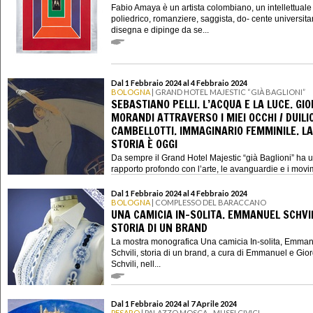
Fabio Amaya è un artista colombiano, un intellettuale
poliedrico, romanziere, saggista, do- cente universita
disegna e dipinge da se...
Dal 1 Febbraio 2024 al 4 Febbraio 2024
BOLOGNA
| GRAND HOTEL MAJESTIC “GIÀ BAGLIONI”
SEBASTIANO PELLI. L’ACQUA E LA LUCE. GIO
MORANDI ATTRAVERSO I MIEI OCCHI / DUILI
CAMBELLOTTI. IMMAGINARIO FEMMINILE. LA
STORIA È OGGI
Da sempre il Grand Hotel Majestic “già Baglioni” ha 
rapporto profondo con l’arte, le avanguardie e i movim
Dal 1 Febbraio 2024 al 4 Febbraio 2024
BOLOGNA
| COMPLESSO DEL BARACCANO
UNA CAMICIA IN-SOLITA. EMMANUEL SCHVIL
STORIA DI UN BRAND
La mostra monografica Una camicia In-solita, Emma
Schvili, storia di un brand, a cura di Emmanuel e Gior
Schvili, nell...
Dal 1 Febbraio 2024 al 7 Aprile 2024
PESARO
| PALAZZO MOSCA - MUSEI CIVICI