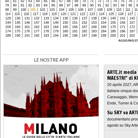
60
61
62
63
64
65
66
67
68
69
70
71
72
73
74
75
76
7
79
80
81
82
83
84
85
86
87
88
89
90
91
92
93
94
95
9
98
99
100
101
102
103
104
105
106
107
108
109
110
111
11
114
115
116
117
118
119
120
121
122
123
124
125
126
127
129
130
131
132
133
134
135
136
137
138
139
140
141
142
144
145
146
147
148
149
150
151
152
153
154
155
156
157
159
160
161
162
163
164
165
166
167
168
169
170
171
172
174
175
176
177
178
179
180
181
182
183
184
185
186
187
189
190
191
192
193
194
195
196
197
198
199
200
201
202
AGGIUNGI E
LE NOSTRE APP
ARTE.it media
MAESTRI" di K
20 aprile 2027, A
italiane cinque do
Caravaggio, Werne
Ende, Turner & Co
Su SKY va AR
documentario prod
agosto su Sky Arte