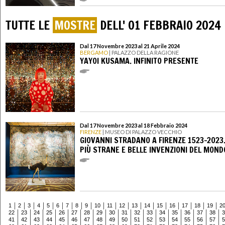
TUTTE LE
MOSTRE
DELL' 01 FEBBRAIO 2024
Dal 17 Novembre 2023 al 21 Aprile 2024
BERGAMO
| PALAZZO DELLA RAGIONE
YAYOI KUSAMA. INFINITO PRESENTE
Dal 17 Novembre 2023 al 18 Febbraio 2024
FIRENZE
| MUSEO DI PALAZZO VECCHIO
GIOVANNI STRADANO A FIRENZE 1523-2023.
PIÙ STRANE E BELLE INVENZIONI DEL MOND
1
2
3
4
5
6
7
8
9
10
11
12
13
14
15
16
17
18
19
2
22
23
24
25
26
27
28
29
30
31
32
33
34
35
36
37
38
3
41
42
43
44
45
46
47
48
49
50
51
52
53
54
55
56
57
5