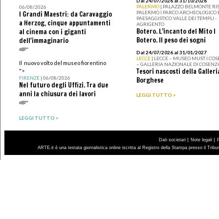
Dal 24/07/2026 al 31/10/2026
PALERMO
| PALAZZO BELMONTE RIS
06/08/2026
PALERMO I PARCO ARCHEOLOGICO 
I Grandi Maestri: da Caravaggio
PAESAGGISTICO VALLE DEI TEMPLI -
a Herzog, cinque appuntamenti
AGRIGENTO
Botero. L’incanto del Mito I
al cinema con i giganti
Botero. Il peso dei sogni
dell'immaginario
Dal 24/07/2026 al 31/01/2027
LECCE
| LECCE – MUSEO MUST I CO
Il nuovo volto del museo fiorentino
– GALLERIA NAZIONALE DI COSENZ
Tesori nascosti della Galleri
">
FIRENZE
| 06/08/2026
Borghese
Nel futuro degli Uffizi. Tra due
anni la chiusura dei lavori
LEGGI TUTTO >
LEGGI TUTTO >
|
|
Dati societari
Note legali
ARTE.it è una testata giornalistica online iscritta al Registro della Stampa presso il Trib