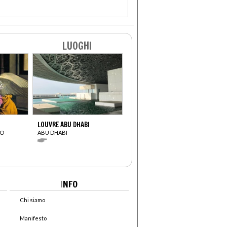
LUOGHI
LOUVRE ABU DHABI
IO
ABU DHABI
I
NFO
Chi siamo
Manifesto