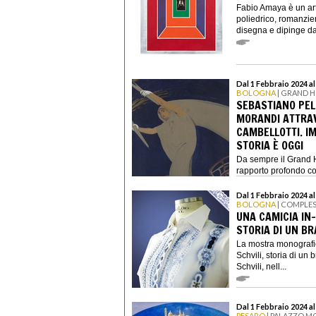
Fabio Amaya è un art
poliedrico, romanzier
disegna e dipinge da
Dal 1 Febbraio 2024 al
BOLOGNA
| GRAND H
SEBASTIANO PELL
MORANDI ATTRAVE
CAMBELLOTTI. I
STORIA È OGGI
Da sempre il Grand H
rapporto profondo con
Dal 1 Febbraio 2024 al
BOLOGNA
| COMPLE
UNA CAMICIA IN-
STORIA DI UN B
La mostra monografi
Schvili, storia di un
Schvili, nell...
Dal 1 Febbraio 2024 al
PESARO
| PALAZZO MO