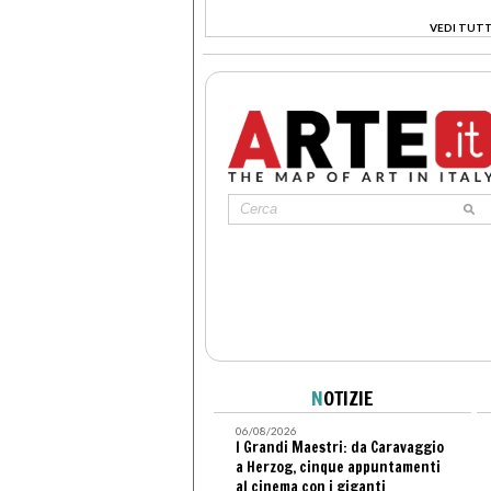
VEDI TUTT
>
N
OTIZIE
06/08/2026
I Grandi Maestri: da Caravaggio
a Herzog, cinque appuntamenti
al cinema con i giganti