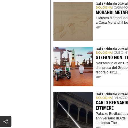
Dal 1 Febbraio 2024 a
BOLOGNA
| CASA M
MORANDI METAFIS
Il Museo Morandi del
a Casa Morandi il foc
Dal 1 Febbraio 2024 a
BOLOGNA
| CUBO IN
STEFANO NON. T
Nell’ambito di Art C
d’impresa del Grupp
febbraio all’11...
Dal 1 Febbraio 2024 al
BOLOGNA
| PALAZZO
CARLO BERNARDIN
EFFIMERE
Palazzo Bevilacqua A
anniversario di Arte 
luminosa The...