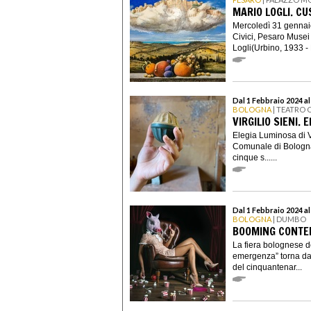
MARIO LOGLI. C
Mercoledì 31 gennai
Civici, Pesaro Musei
Logli(Urbino, 1933 - 
Dal 1 Febbraio 2024 al
BOLOGNA
| TEATRO
VIRGILIO SIENI.
Elegia Luminosa di Vi
Comunale di Bologna 
cinque s......
Dal 1 Febbraio 2024 al
BOLOGNA
| DUMBO
BOOMING CONTE
La fiera bolognese de
emergenza” torna dal
del cinquantenar...