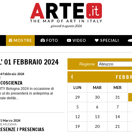
giovedì 6 agosto 2026
MOSTRE
FOTO
VIDEO
SPECIALI
' 01 FEBBRAIO 2024
Regione
 4 Febbraio 2024
FEBB
E
- COSCIENZA
LUN
MAR
MER
CITY Bologna 2024 in occasione di
ut do presenterà in anteprima al
29
30
31
ale dell&r...
5
6
7
12
13
14
l 1 Marzo 2024
NE MUDIMA
19
20
21
RESENZE / PRESENCIAS