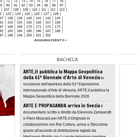
70
71
72
73
74
75
76
77
78
89
90
91
92
93
94
95
96
97
107
108
109
110
111
112
113
2
123
124
125
126
127
128
37
138
139
140
141
142
143
52
153
154
155
156
157
158
67
168
169
170
171
172
173
82
183
184
185
186
187
188
97
198
199
200
201
202
AGGIUNGI EVENTO >
BACHECA
ARTE.it pubblica la Mappa Geopolitica
della 61ª Biennale d'Arte di Venezia
In
occasione dell'apertura della 61ª Esposizione
Internazionale d'Arte di Venezia, ARTE.it pubblica la
Mappa Geopolitica della Biennale 2026
ARTE E PROPAGANDA arriva in Svezia
Il
documentario scritto e diretto da Eleonora Zamparutti
e Piero Muscarà per ARTE.it Originals in
collaborazione con Rai Cultura, arriva a Stoccolma
grazie all'accordo di distribuzione siglato da
Mediawan Rights con il canale televisivo svedese