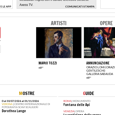
Axess TV.
E LE APP
COMUNICATI STAMPA
>
ARTISTI
OPERE
MARIO TOZZI
ANNUNCIAZIONE
ORAZIO LOMI (ORAZ
GENTILESCHI)
GALLERIA SABAUDA
M
OSTRE
G
UIDE
Dal 30/07/2026 al 01/11/2026
ROMA
|
MONUMENTO
VERONA
| CENTRO INTERNAZIONALE DI
Fontana delle Api
FOTOGRAFIA SCAVI SCALIGERI
Dorothea Lange
VENEZIA
|
OPERA
La vestizione della sposa