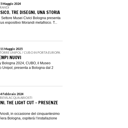
l 5 Maggio 2024
ORANDI
ICO. TRE DISEGNI. UNA STORIA
 Settore Musei Civici Bologna presenta
us espositivo Morandi metafisico. T...
l 11 Maggio 2025
 TORRE UNIPOL / CUBO IN PORTA EUROPA
EMPI NUOVI
ity Bologna 2024, CUBO, il Museo
o Unipol, presenta a Bologna dal 2
 4 Febbraio 2024
 BEVILACQUA ARIOSTI
I. THE LIGHT CUT – PRESENZE
riosti, in occasione del cinquantesimo
Fiera Bologna, ospiterà l’installazione