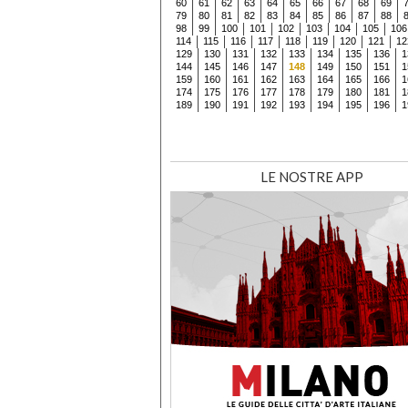
60
61
62
63
64
65
66
67
68
69
79
80
81
82
83
84
85
86
87
88
98
99
100
101
102
103
104
105
106
114
115
116
117
118
119
120
121
12
129
130
131
132
133
134
135
136
1
144
145
146
147
148
149
150
151
1
159
160
161
162
163
164
165
166
1
174
175
176
177
178
179
180
181
1
189
190
191
192
193
194
195
196
1
LE NOSTRE APP