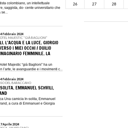
ista colombiano, un intellettuale
26
27
28
e, saggista, do- cente universitario che
 se...
 4 Febbraio 2024
OTEL MAJESTIC “GIÀ BAGLIONI”
I. L’ACQUA E LA LUCE. GIORGIO
RSO I MIEI OCCHI / DUILIO
MMAGINARIO FEMMINILE. LA
otel Majestic “già Baglioni” ha un
 l’arte, le avanguardie e i movimenti c...
 4 Febbraio 2024
SSO DEL BARACCANO
SOLITA. EMMANUEL SCHVILI,
RAND
ca Una camicia In-solita, Emmanuel
 brand, a cura di Emmanuel e Giorgia
 7 Aprile 2024
SCA - MUSEI CIVICI