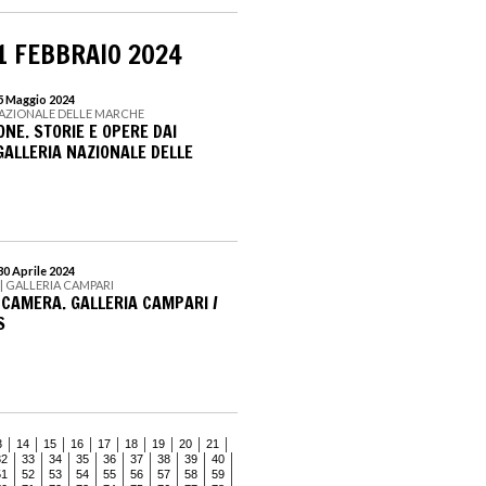
1 FEBBRAIO 2024
 5 Maggio 2024
NAZIONALE DELLE MARCHE
ONE. STORIE E OPERE DAI
GALLERIA NAZIONALE DELLE
30 Aprile 2024
| GALLERIA CAMPARI
 CAMERA. GALLERIA CAMPARI /
S
3
14
15
16
17
18
19
20
21
32
33
34
35
36
37
38
39
40
51
52
53
54
55
56
57
58
59