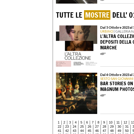
TUTTE LE
MOSTRE
DELL' 0
Dal 5 Ottobre 2023 al
URBINO
| GALLERIA 
L’ALTRA COLLEZI
DEPOSITI DELLA 
MARCHE
Dal 4 Ottobre 2023 al 
SESTO SAN GIOVANNI
BAR STORIES ON
MAGNUM PHOTO
1
2
3
4
5
6
7
8
9
10
11
12
1
22
23
24
25
26
27
28
29
30
31
41
42
43
44
45
46
47
48
49
50