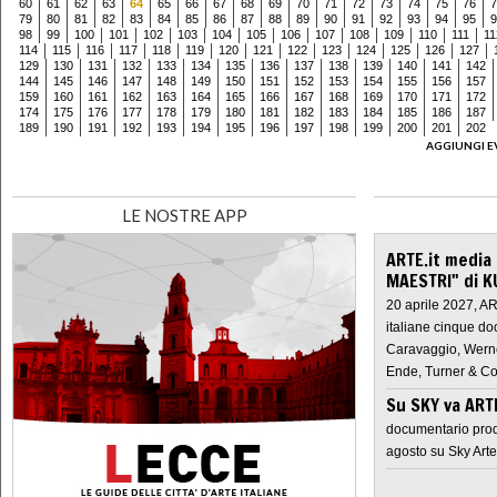
60
61
62
63
64
65
66
67
68
69
70
71
72
73
74
75
76
7
79
80
81
82
83
84
85
86
87
88
89
90
91
92
93
94
95
9
98
99
100
101
102
103
104
105
106
107
108
109
110
111
11
114
115
116
117
118
119
120
121
122
123
124
125
126
127
129
130
131
132
133
134
135
136
137
138
139
140
141
142
144
145
146
147
148
149
150
151
152
153
154
155
156
157
159
160
161
162
163
164
165
166
167
168
169
170
171
172
174
175
176
177
178
179
180
181
182
183
184
185
186
187
189
190
191
192
193
194
195
196
197
198
199
200
201
202
AGGIUNGI E
LE NOSTRE APP
ARTE.it media
MAESTRI" di K
20 aprile 2027, A
italiane cinque do
Caravaggio, Werne
Ende, Turner & Co
Su SKY va AR
documentario prod
agosto su Sky Arte