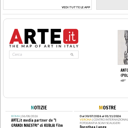
VEDI TUTTE LE APP
>
ANTO
(POL
N
OTIZIE
M
OSTRE
ROMA
| 06/08/2026
Dal 30/07/2026 al 01/11/2026
ARTE.it media partner de "I
VERONA
| CENTRO INTERNAZIONAL
FOTOGRAFIA SCAVI SCALIGERI
GRANDI MAESTRI" di KUBLAI Film
Dorothea Lange