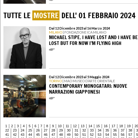
TUTTE LE
MOSTRE
DELL' 01 FEBBRAIO 2024
Dal 12 Dicembre 2023 al 16 Marzo 2024
MILANO
| FONDAZIONE ICA MILANO
MICHAEL STIPE. I HAVE LOST AND I HAVE B
LOST BUT FOR NOW I’M FLYING HIGH
Dal 12 Dicembre 2023 al 5 Maggio 2024
TORINO
| MAO MUSEO D’ARTE ORIENTALE
CONTEMPORARY MONOGATARI: NUOVE
NARRAZIONI GIAPPONESI
1
2
3
4
5
6
7
8
9
10
11
12
13
14
15
16
17
18
19
2
22
23
24
25
26
27
28
29
30
31
32
33
34
35
36
37
38
3
41
42
43
44
45
46
47
48
49
50
51
52
53
54
55
56
57
5