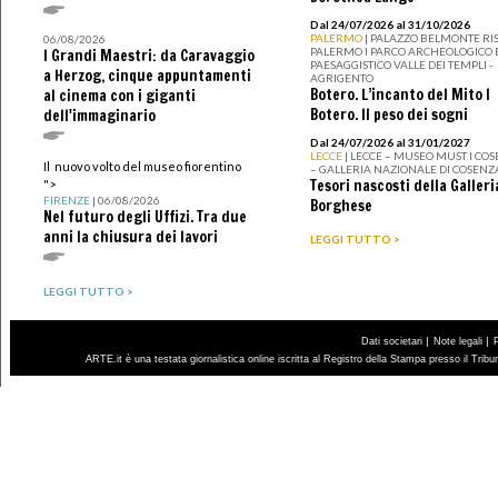
Dal 24/07/2026 al 31/10/2026
PALERMO
| PALAZZO BELMONTE RIS
06/08/2026
PALERMO I PARCO ARCHEOLOGICO 
I Grandi Maestri: da Caravaggio
PAESAGGISTICO VALLE DEI TEMPLI -
a Herzog, cinque appuntamenti
AGRIGENTO
Botero. L’incanto del Mito I
al cinema con i giganti
Botero. Il peso dei sogni
dell'immaginario
Dal 24/07/2026 al 31/01/2027
LECCE
| LECCE – MUSEO MUST I CO
Il nuovo volto del museo fiorentino
– GALLERIA NAZIONALE DI COSENZ
Tesori nascosti della Galleri
">
FIRENZE
| 06/08/2026
Borghese
Nel futuro degli Uffizi. Tra due
anni la chiusura dei lavori
LEGGI TUTTO >
LEGGI TUTTO >
|
|
Dati societari
Note legali
ARTE.it è una testata giornalistica online iscritta al Registro della Stampa presso il Trib