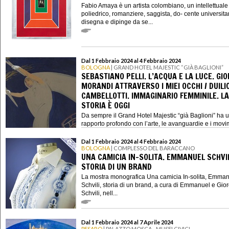
Fabio Amaya è un artista colombiano, un intellettuale
poliedrico, romanziere, saggista, do- cente universita
disegna e dipinge da se...
Dal 1 Febbraio 2024 al 4 Febbraio 2024
BOLOGNA
| GRAND HOTEL MAJESTIC “GIÀ BAGLIONI”
SEBASTIANO PELLI. L’ACQUA E LA LUCE. GIO
MORANDI ATTRAVERSO I MIEI OCCHI / DUILI
CAMBELLOTTI. IMMAGINARIO FEMMINILE. LA
STORIA È OGGI
Da sempre il Grand Hotel Majestic “già Baglioni” ha 
rapporto profondo con l’arte, le avanguardie e i movim
Dal 1 Febbraio 2024 al 4 Febbraio 2024
BOLOGNA
| COMPLESSO DEL BARACCANO
UNA CAMICIA IN-SOLITA. EMMANUEL SCHVIL
STORIA DI UN BRAND
La mostra monografica Una camicia In-solita, Emma
Schvili, storia di un brand, a cura di Emmanuel e Gior
Schvili, nell...
Dal 1 Febbraio 2024 al 7 Aprile 2024
PESARO
| PALAZZO MOSCA - MUSEI CIVICI