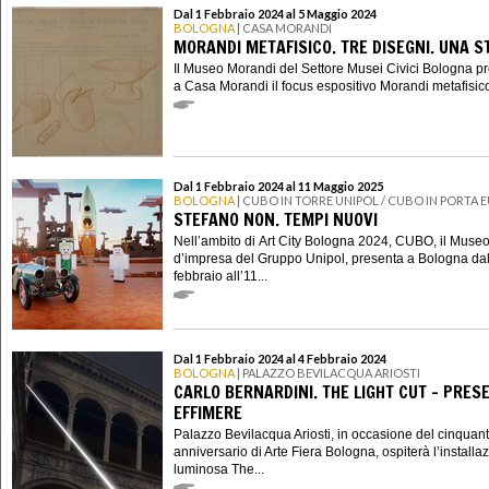
Dal 1 Febbraio 2024 al 5 Maggio 2024
BOLOGNA
| CASA MORANDI
MORANDI METAFISICO. TRE DISEGNI. UNA S
Il Museo Morandi del Settore Musei Civici Bologna p
a Casa Morandi il focus espositivo Morandi metafisico.
Dal 1 Febbraio 2024 al 11 Maggio 2025
BOLOGNA
| CUBO IN TORRE UNIPOL / CUBO IN PORTA 
STEFANO NON. TEMPI NUOVI
Nell’ambito di Art City Bologna 2024, CUBO, il Muse
d’impresa del Gruppo Unipol, presenta a Bologna dal
febbraio all’11...
Dal 1 Febbraio 2024 al 4 Febbraio 2024
BOLOGNA
| PALAZZO BEVILACQUA ARIOSTI
CARLO BERNARDINI. THE LIGHT CUT – PRES
EFFIMERE
Palazzo Bevilacqua Ariosti, in occasione del cinquan
anniversario di Arte Fiera Bologna, ospiterà l’installa
luminosa The...