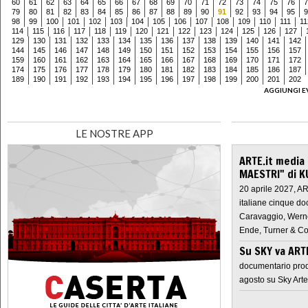
60
61
62
63
64
65
66
67
68
69
70
71
72
73
74
75
76
7
79
80
81
82
83
84
85
86
87
88
89
90
91
92
93
94
95
9
98
99
100
101
102
103
104
105
106
107
108
109
110
111
11
114
115
116
117
118
119
120
121
122
123
124
125
126
127
129
130
131
132
133
134
135
136
137
138
139
140
141
142
144
145
146
147
148
149
150
151
152
153
154
155
156
157
159
160
161
162
163
164
165
166
167
168
169
170
171
172
174
175
176
177
178
179
180
181
182
183
184
185
186
187
189
190
191
192
193
194
195
196
197
198
199
200
201
202
AGGIUNGI E
LE NOSTRE APP
ARTE.it media
MAESTRI" di K
20 aprile 2027, A
italiane cinque do
Caravaggio, Werne
Ende, Turner & Co
Su SKY va AR
documentario prod
agosto su Sky Arte