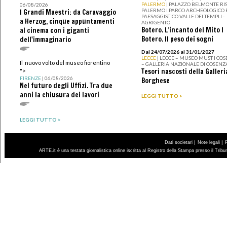
PALERMO
| PALAZZO BELMONTE RIS
06/08/2026
PALERMO I PARCO ARCHEOLOGICO 
I Grandi Maestri: da Caravaggio
PAESAGGISTICO VALLE DEI TEMPLI -
a Herzog, cinque appuntamenti
AGRIGENTO
Botero. L’incanto del Mito I
al cinema con i giganti
Botero. Il peso dei sogni
dell'immaginario
Dal 24/07/2026 al 31/01/2027
LECCE
| LECCE – MUSEO MUST I CO
Il nuovo volto del museo fiorentino
– GALLERIA NAZIONALE DI COSENZ
Tesori nascosti della Galleri
">
FIRENZE
| 06/08/2026
Borghese
Nel futuro degli Uffizi. Tra due
anni la chiusura dei lavori
LEGGI TUTTO >
LEGGI TUTTO >
|
|
Dati societari
Note legali
ARTE.it è una testata giornalistica online iscritta al Registro della Stampa presso il Trib