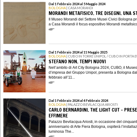
Dal 1 Febbraio 2024 al 5 Maggio 2024
BOLOGNA
| CASA MORANDI
MORANDI METAFISICO. TRE DISEGNI. UNA S
Il Museo Morandi del Settore Musei Civici Bologna p
a Casa Morandi il focus espositivo Morandi metafisico.
Dal 1 Febbraio 2024 al 11 Maggio 2025
BOLOGNA
| CUBO IN TORRE UNIPOL / CUBO IN PORTA 
STEFANO NON. TEMPI NUOVI
Nell’ambito di Art City Bologna 2024, CUBO, il Muse
d’impresa del Gruppo Unipol, presenta a Bologna dal
febbraio all’11...
Dal 1 Febbraio 2024 al 4 Febbraio 2024
BOLOGNA
| PALAZZO BEVILACQUA ARIOSTI
CARLO BERNARDINI. THE LIGHT CUT – PRES
EFFIMERE
Palazzo Bevilacqua Ariosti, in occasione del cinquan
anniversario di Arte Fiera Bologna, ospiterà l’installa
luminosa The...