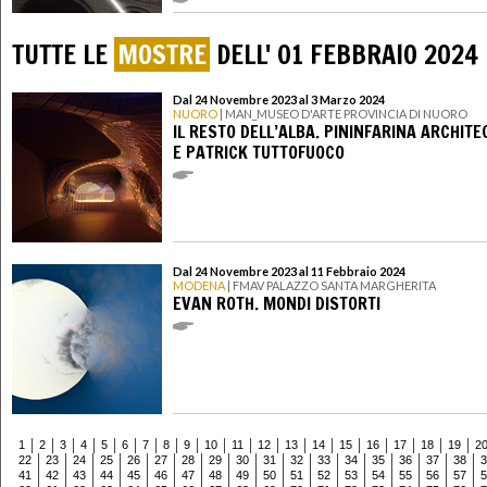
TUTTE LE
MOSTRE
DELL' 01 FEBBRAIO 2024
Dal 24 Novembre 2023 al 3 Marzo 2024
NUORO
| MAN_MUSEO D'ARTE PROVINCIA DI NUORO
IL RESTO DELL’ALBA. PININFARINA ARCHIT
E PATRICK TUTTOFUOCO
Dal 24 Novembre 2023 al 11 Febbraio 2024
MODENA
| FMAV PALAZZO SANTA MARGHERITA
EVAN ROTH. MONDI DISTORTI
1
2
3
4
5
6
7
8
9
10
11
12
13
14
15
16
17
18
19
2
22
23
24
25
26
27
28
29
30
31
32
33
34
35
36
37
38
3
41
42
43
44
45
46
47
48
49
50
51
52
53
54
55
56
57
5