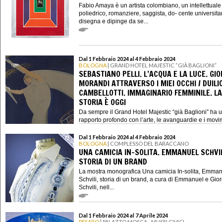
Fabio Amaya è un artista colombiano, un intellettuale
poliedrico, romanziere, saggista, do- cente universita
disegna e dipinge da se...
Dal 1 Febbraio 2024 al 4 Febbraio 2024
BOLOGNA
| GRAND HOTEL MAJESTIC “GIÀ BAGLIONI”
SEBASTIANO PELLI. L’ACQUA E LA LUCE. GIO
MORANDI ATTRAVERSO I MIEI OCCHI / DUILI
CAMBELLOTTI. IMMAGINARIO FEMMINILE. LA
STORIA È OGGI
Da sempre il Grand Hotel Majestic “già Baglioni” ha 
rapporto profondo con l’arte, le avanguardie e i movim
Dal 1 Febbraio 2024 al 4 Febbraio 2024
BOLOGNA
| COMPLESSO DEL BARACCANO
UNA CAMICIA IN-SOLITA. EMMANUEL SCHVIL
STORIA DI UN BRAND
La mostra monografica Una camicia In-solita, Emma
Schvili, storia di un brand, a cura di Emmanuel e Gior
Schvili, nell...
Dal 1 Febbraio 2024 al 7 Aprile 2024
PESARO
| PALAZZO MOSCA - MUSEI CIVICI