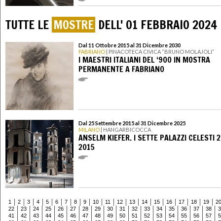
TUTTE LE
MOSTRE
DELL' 01 FEBBRAIO 2024
Dal 11 Ottobre 2015 al 31 Dicembre 2030
FABRIANO
| PINACOTECA CIVICA “BRUNO MOLAJOLI”
I MAESTRI ITALIANI DEL ‘900 IN MOSTRA
PERMANENTE A FABRIANO
Dal 25 Settembre 2015 al 31 Dicembre 2025
MILANO
| HANGARBICOCCA
ANSELM KIEFER. I SETTE PALAZZI CELESTI 
2015
1
2
3
4
5
6
7
8
9
10
11
12
13
14
15
16
17
18
19
2
22
23
24
25
26
27
28
29
30
31
32
33
34
35
36
37
38
3
41
42
43
44
45
46
47
48
49
50
51
52
53
54
55
56
57
5