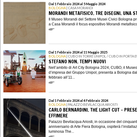
Dal 1 Febbraio 2024 al 5 Maggio 2024
BOLOGNA
| CASA MORANDI
MORANDI METAFISICO. TRE DISEGNI. UNA S
Il Museo Morandi del Settore Musei Civici Bologna p
a Casa Morandi il focus espositivo Morandi metafisico.
Dal 1 Febbraio 2024 al 11 Maggio 2025
BOLOGNA
| CUBO IN TORRE UNIPOL / CUBO IN PORTA 
STEFANO NON. TEMPI NUOVI
Nell’ambito di Art City Bologna 2024, CUBO, il Muse
d’impresa del Gruppo Unipol, presenta a Bologna dal
febbraio all’11...
Dal 1 Febbraio 2024 al 4 Febbraio 2024
BOLOGNA
| PALAZZO BEVILACQUA ARIOSTI
CARLO BERNARDINI. THE LIGHT CUT – PRES
EFFIMERE
Palazzo Bevilacqua Ariosti, in occasione del cinquan
anniversario di Arte Fiera Bologna, ospiterà l’installa
luminosa The...