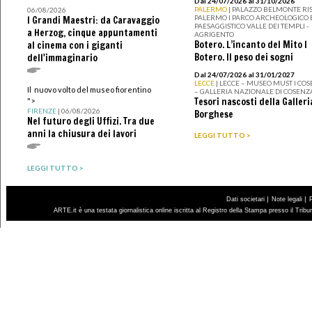
Dal 24/07/2026 al 31/10/2026
PALERMO
| PALAZZO BELMONTE RIS
06/08/2026
PALERMO I PARCO ARCHEOLOGICO 
I Grandi Maestri: da Caravaggio
PAESAGGISTICO VALLE DEI TEMPLI -
a Herzog, cinque appuntamenti
AGRIGENTO
Botero. L’incanto del Mito I
al cinema con i giganti
Botero. Il peso dei sogni
dell'immaginario
Dal 24/07/2026 al 31/01/2027
LECCE
| LECCE – MUSEO MUST I CO
Il nuovo volto del museo fiorentino
– GALLERIA NAZIONALE DI COSENZ
Tesori nascosti della Galleri
">
FIRENZE
| 06/08/2026
Borghese
Nel futuro degli Uffizi. Tra due
anni la chiusura dei lavori
LEGGI TUTTO >
LEGGI TUTTO >
|
|
Dati societari
Note legali
ARTE.it è una testata giornalistica online iscritta al Registro della Stampa presso il Trib