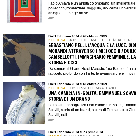
Fabio Amaya è un artista colombiano, un intellettuale
poliedrico, romanziere, saggista, do- cente universita
disegna e dipinge da se...
Dal 1 Febbraio 2024 al 4 Febbraio 2024
BOLOGNA
| GRAND HOTEL MAJESTIC “GIÀ BAGLIONI”
SEBASTIANO PELLI. L’ACQUA E LA LUCE. GIO
MORANDI ATTRAVERSO I MIEI OCCHI / DUILI
CAMBELLOTTI. IMMAGINARIO FEMMINILE. LA
STORIA È OGGI
Da sempre il Grand Hotel Majestic “già Baglioni” ha 
rapporto profondo con l’arte, le avanguardie e i movim
Dal 1 Febbraio 2024 al 4 Febbraio 2024
BOLOGNA
| COMPLESSO DEL BARACCANO
UNA CAMICIA IN-SOLITA. EMMANUEL SCHVIL
STORIA DI UN BRAND
La mostra monografica Una camicia In-solita, Emma
Schvili, storia di un brand, a cura di Emmanuel e Gior
Schvili, nell...
Dal 1 Febbraio 2024 al 7 Aprile 2024
PESARO
| PALAZZO MOSCA - MUSEI CIVICI