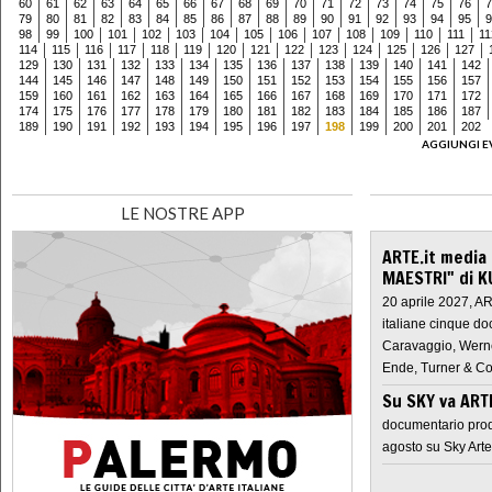
60
61
62
63
64
65
66
67
68
69
70
71
72
73
74
75
76
7
79
80
81
82
83
84
85
86
87
88
89
90
91
92
93
94
95
9
98
99
100
101
102
103
104
105
106
107
108
109
110
111
11
114
115
116
117
118
119
120
121
122
123
124
125
126
127
129
130
131
132
133
134
135
136
137
138
139
140
141
142
144
145
146
147
148
149
150
151
152
153
154
155
156
157
159
160
161
162
163
164
165
166
167
168
169
170
171
172
174
175
176
177
178
179
180
181
182
183
184
185
186
187
189
190
191
192
193
194
195
196
197
198
199
200
201
202
AGGIUNGI E
LE NOSTRE APP
ARTE.it media
MAESTRI" di K
20 aprile 2027, A
italiane cinque do
Caravaggio, Werne
Ende, Turner & Co
Su SKY va AR
documentario prod
agosto su Sky Arte