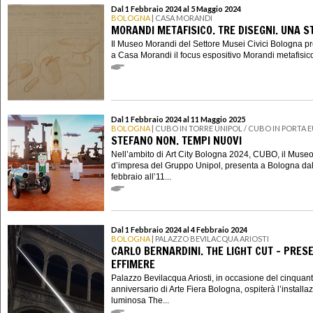
Dal 1 Febbraio 2024 al 5 Maggio 2024
BOLOGNA
| CASA MORANDI
MORANDI METAFISICO. TRE DISEGNI. UNA S
Il Museo Morandi del Settore Musei Civici Bologna p
a Casa Morandi il focus espositivo Morandi metafisico.
Dal 1 Febbraio 2024 al 11 Maggio 2025
BOLOGNA
| CUBO IN TORRE UNIPOL / CUBO IN PORTA 
STEFANO NON. TEMPI NUOVI
Nell’ambito di Art City Bologna 2024, CUBO, il Muse
d’impresa del Gruppo Unipol, presenta a Bologna dal
febbraio all’11...
Dal 1 Febbraio 2024 al 4 Febbraio 2024
BOLOGNA
| PALAZZO BEVILACQUA ARIOSTI
CARLO BERNARDINI. THE LIGHT CUT – PRES
EFFIMERE
Palazzo Bevilacqua Ariosti, in occasione del cinquan
anniversario di Arte Fiera Bologna, ospiterà l’installa
luminosa The...