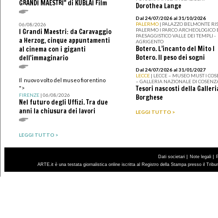
GRANDI MAESTRI" di KUBLAI Film
Dorothea Lange
Dal 24/07/2026 al 31/10/2026
PALERMO
| PALAZZO BELMONTE RIS
06/08/2026
PALERMO I PARCO ARCHEOLOGICO 
I Grandi Maestri: da Caravaggio
PAESAGGISTICO VALLE DEI TEMPLI -
a Herzog, cinque appuntamenti
AGRIGENTO
Botero. L’incanto del Mito I
al cinema con i giganti
Botero. Il peso dei sogni
dell'immaginario
Dal 24/07/2026 al 31/01/2027
LECCE
| LECCE – MUSEO MUST I CO
Il nuovo volto del museo fiorentino
– GALLERIA NAZIONALE DI COSENZ
Tesori nascosti della Galleri
">
FIRENZE
| 06/08/2026
Borghese
Nel futuro degli Uffizi. Tra due
anni la chiusura dei lavori
LEGGI TUTTO >
LEGGI TUTTO >
|
|
Dati societari
Note legali
ARTE.it è una testata giornalistica online iscritta al Registro della Stampa presso il Trib