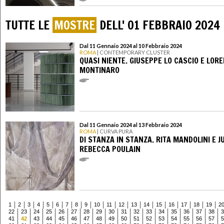
TUTTE LE
MOSTRE
DELL' 01 FEBBRAIO 2024
Dal 11 Gennaio 2024 al 10 Febbraio 2024
ROMA
| CONTEMPORARY CLUSTER
QUASI NIENTE. GIUSEPPE LO CASCIO E LOR
MONTINARO
Dal 11 Gennaio 2024 al 13 Febbraio 2024
ROMA
| CURVA PURA
DI STANZA IN STANZA. RITA MANDOLINI E JU
REBECCA POULAIN
1
2
3
4
5
6
7
8
9
10
11
12
13
14
15
16
17
18
19
2
22
23
24
25
26
27
28
29
30
31
32
33
34
35
36
37
38
3
41
42
43
44
45
46
47
48
49
50
51
52
53
54
55
56
57
5