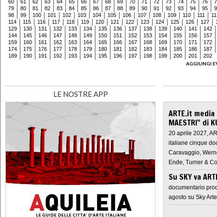
60
61
62
63
64
65
66
67
68
69
70
71
72
73
74
75
76
7
79
80
81
82
83
84
85
86
87
88
89
90
91
92
93
94
95
9
98
99
100
101
102
103
104
105
106
107
108
109
110
111
11
114
115
116
117
118
119
120
121
122
123
124
125
126
127
129
130
131
132
133
134
135
136
137
138
139
140
141
142
144
145
146
147
148
149
150
151
152
153
154
155
156
157
159
160
161
162
163
164
165
166
167
168
169
170
171
172
174
175
176
177
178
179
180
181
182
183
184
185
186
187
189
190
191
192
193
194
195
196
197
198
199
200
201
202
AGGIUNGI E
LE NOSTRE APP
ARTE.it media
MAESTRI" di K
20 aprile 2027, A
italiane cinque do
Caravaggio, Werne
Ende, Turner & Co
Su SKY va AR
documentario prod
agosto su Sky Arte