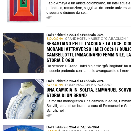
Fabio Amaya è un artista colombiano, un intellettuale
poliedrico, romanziere, saggista, do- cente universita
disegna e dipinge da se...
Dal 1 Febbraio 2024 al 4 Febbraio 2024
BOLOGNA
| GRAND HOTEL MAJESTIC “GIÀ BAGLIONI”
SEBASTIANO PELLI. L’ACQUA E LA LUCE. GIO
MORANDI ATTRAVERSO I MIEI OCCHI / DUILI
CAMBELLOTTI. IMMAGINARIO FEMMINILE. LA
STORIA È OGGI
Da sempre il Grand Hotel Majestic “già Baglioni” ha 
rapporto profondo con l’arte, le avanguardie e i movim
Dal 1 Febbraio 2024 al 4 Febbraio 2024
BOLOGNA
| COMPLESSO DEL BARACCANO
UNA CAMICIA IN-SOLITA. EMMANUEL SCHVIL
STORIA DI UN BRAND
La mostra monografica Una camicia In-solita, Emma
Schvili, storia di un brand, a cura di Emmanuel e Gior
Schvili, nell...
Dal 1 Febbraio 2024 al 7 Aprile 2024
PESARO
| PALAZZO MOSCA - MUSEI CIVICI