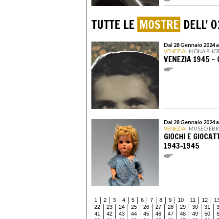
TUTTE LE
MOSTRE
DELL' 0
Dal 28 Gennaio 2024 a
VENEZIA
| IKONA PHO
VENEZIA 1945 – 
Dal 28 Gennaio 2024 a
VENEZIA
| MUSEO EBR
GIOCHI E GIOCAT
1943-1945
1
2
3
4
5
6
7
8
9
10
11
12
1
22
23
24
25
26
27
28
29
30
31
41
42
43
44
45
46
47
48
49
50