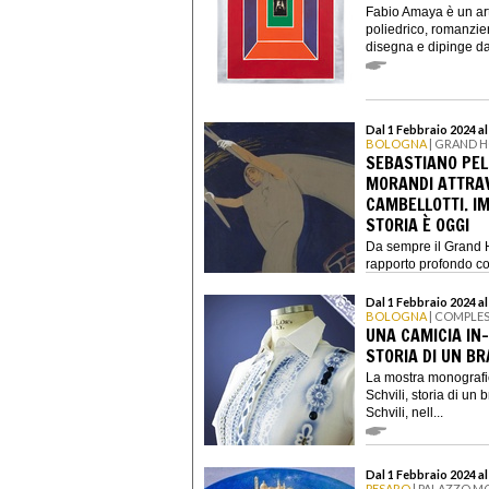
Fabio Amaya è un art
poliedrico, romanzier
disegna e dipinge da
Dal 1 Febbraio 2024 al
BOLOGNA
| GRAND H
SEBASTIANO PELL
MORANDI ATTRAVE
CAMBELLOTTI. I
STORIA È OGGI
Da sempre il Grand H
rapporto profondo con
Dal 1 Febbraio 2024 al
BOLOGNA
| COMPLE
UNA CAMICIA IN-
STORIA DI UN B
La mostra monografi
Schvili, storia di un
Schvili, nell...
Dal 1 Febbraio 2024 al
PESARO
| PALAZZO MO