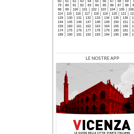
60
61
62
63
64
65
66
67
68
69
79
80
81
82
83
84
85
86
87
88
98
99
100
101
102
103
104
105
106
114
115
116
117
118
119
120
121
12
129
130
131
132
133
134
135
136
1
144
145
146
147
148
149
150
151
1
159
160
161
162
163
164
165
166
1
174
175
176
177
178
179
180
181
1
189
190
191
192
193
194
195
196
1
LE NOSTRE APP