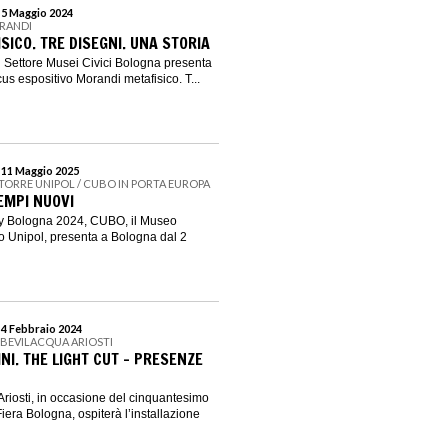
l 5 Maggio 2024
ORANDI
ICO. TRE DISEGNI. UNA STORIA
 Settore Musei Civici Bologna presenta
us espositivo Morandi metafisico. T...
l 11 Maggio 2025
 TORRE UNIPOL / CUBO IN PORTA EUROPA
EMPI NUOVI
ity Bologna 2024, CUBO, il Museo
o Unipol, presenta a Bologna dal 2
 4 Febbraio 2024
 BEVILACQUA ARIOSTI
I. THE LIGHT CUT – PRESENZE
riosti, in occasione del cinquantesimo
Fiera Bologna, ospiterà l’installazione