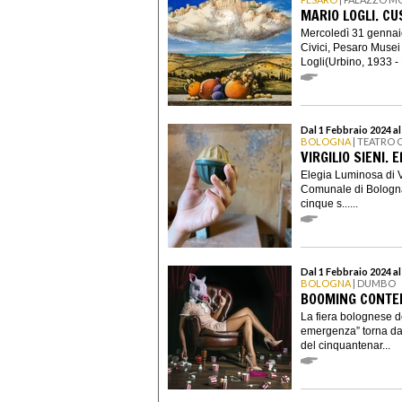
MARIO LOGLI. C
Mercoledì 31 gennai
Civici, Pesaro Musei
Logli(Urbino, 1933 - 
Dal 1 Febbraio 2024 al
BOLOGNA
| TEATRO
VIRGILIO SIENI.
Elegia Luminosa di Vi
Comunale di Bologna 
cinque s......
Dal 1 Febbraio 2024 al
BOLOGNA
| DUMBO
BOOMING CONTE
La fiera bolognese de
emergenza” torna dal
del cinquantenar...