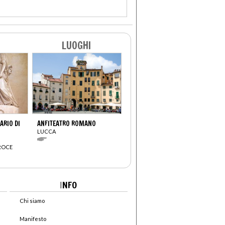
LUOGHI
RIO DI
ANFITEATRO ROMANO
LUCCA
CROCE
I
NFO
Chi siamo
Manifesto