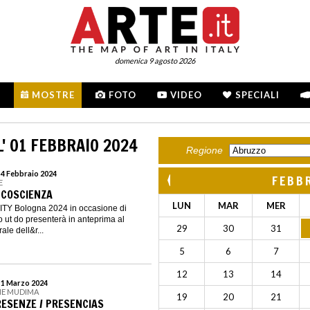
domenica 9 agosto 2026
MOSTRE
FOTO
VIDEO
SPECIALI
' 01 FEBBRAIO 2024
Regione
 4 Febbraio 2024
FEBB
E
- COSCIENZA
LUN
MAR
MER
CITY Bologna 2024 in occasione di
ut do presenterà in anteprima al
29
30
31
ale dell&r...
5
6
7
12
13
14
l 1 Marzo 2024
NE MUDIMA
19
20
21
RESENZE / PRESENCIAS