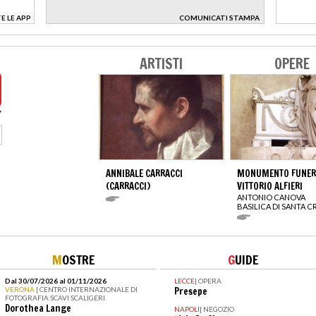
E LE APP
COMUNICATI STAMPA
>
ARTISTI
OPERE
ANNIBALE CARRACCI
MONUMENTO FUNERA
(CARRACCI)
VITTORIO ALFIERI
ANTONIO CANOVA
BASILICA DI SANTA 
M
OSTRE
G
UIDE
Dal 30/07/2026 al 01/11/2026
LECCE
|
OPERA
VERONA
| CENTRO INTERNAZIONALE DI
Presepe
FOTOGRAFIA SCAVI SCALIGERI
Dorothea Lange
NAPOLI
|
NEGOZIO