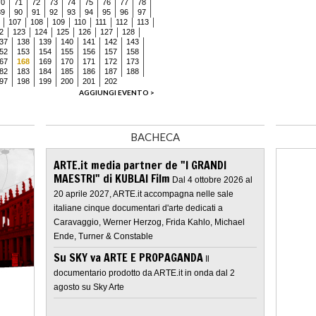
70
71
72
73
74
75
76
77
78
89
90
91
92
93
94
95
96
97
107
108
109
110
111
112
113
2
123
124
125
126
127
128
37
138
139
140
141
142
143
52
153
154
155
156
157
158
67
168
169
170
171
172
173
82
183
184
185
186
187
188
97
198
199
200
201
202
AGGIUNGI EVENTO >
BACHECA
ARTE.it media partner de "I GRANDI
MAESTRI" di KUBLAI Film
Dal 4 ottobre 2026 al
20 aprile 2027, ARTE.it accompagna nelle sale
italiane cinque documentari d'arte dedicati a
Caravaggio, Werner Herzog, Frida Kahlo, Michael
Ende, Turner & Constable
Su SKY va ARTE E PROPAGANDA
Il
documentario prodotto da ARTE.it in onda dal 2
agosto su Sky Arte