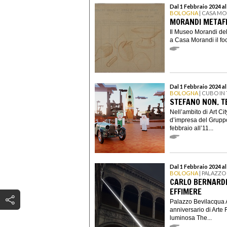
Dal 1 Febbraio 2024 a
BOLOGNA
| CASA M
MORANDI METAFIS
Il Museo Morandi del
a Casa Morandi il foc
Dal 1 Febbraio 2024 a
BOLOGNA
| CUBO IN
STEFANO NON. T
Nell’ambito di Art C
d’impresa del Grupp
febbraio all’11...
Dal 1 Febbraio 2024 al
BOLOGNA
| PALAZZO
CARLO BERNARDIN
EFFIMERE
Palazzo Bevilacqua A
anniversario di Arte 
luminosa The...