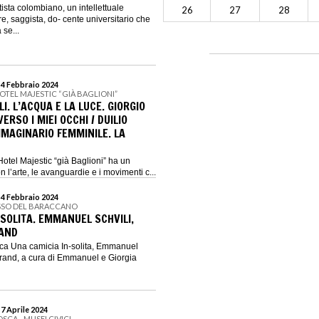
ista colombiano, un intellettuale
26
27
28
e, saggista, do- cente universitario che
 se...
 4 Febbraio 2024
OTEL MAJESTIC “GIÀ BAGLIONI”
I. L’ACQUA E LA LUCE. GIORGIO
RSO I MIEI OCCHI / DUILIO
MMAGINARIO FEMMINILE. LA
otel Majestic “già Baglioni” ha un
 l’arte, le avanguardie e i movimenti c...
 4 Febbraio 2024
SSO DEL BARACCANO
SOLITA. EMMANUEL SCHVILI,
RAND
ca Una camicia In-solita, Emmanuel
 brand, a cura di Emmanuel e Giorgia
 7 Aprile 2024
SCA - MUSEI CIVICI