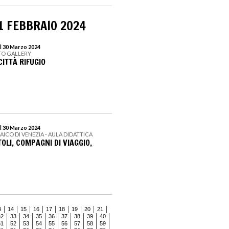
1 FEBBRAIO 2024
l 30 Marzo 2024
TO GALLERY
CITTÀ RIFUGIO
l 30 Marzo 2024
AICO DI VENEZIA - AULA DIDATTICA
TOLI, COMPAGNI DI VIAGGIO,
3
14
15
16
17
18
19
20
21
32
33
34
35
36
37
38
39
40
51
52
53
54
55
56
57
58
59