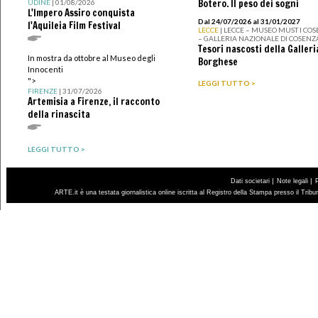
Botero. Il peso dei sogni
UDINE
| 01/08/2026
L'Impero Assiro conquista
Dal 24/07/2026 al 31/01/2027
l'Aquileia Film Festival
LECCE
| LECCE – MUSEO MUST I CO
– GALLERIA NAZIONALE DI COSENZ
Tesori nascosti della Galleri
In mostra da ottobre al Museo degli
Borghese
Innocenti
">
LEGGI TUTTO >
FIRENZE
| 31/07/2026
Artemisia a Firenze, il racconto
della rinascita
LEGGI TUTTO >
|
|
Dati societari
Note legali
ARTE.it è una testata giornalistica online iscritta al Registro della Stampa presso il Trib