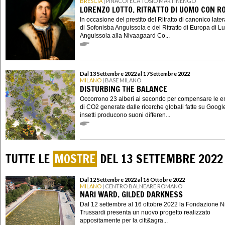
BRESCIA
| PINACOTECA TOSIO MARTINENGO
LORENZO LOTTO. RITRATTO DI UOMO CON R
In occasione del prestito del Ritratto di canonico lat
di Sofonisba Anguissola e del Ritratto di Europa di Lu
Anguissola alla Nivaagaard Co...
Dal 13 Settembre 2022 al 17 Settembre 2022
MILANO
| BASE MILANO
DISTURBING THE BALANCE
Occorrono 23 alberi al secondo per compensare le e
di CO2 generate dalle ricerche globali fatte su Google
insetti producono suoni differen...
TUTTE LE
MOSTRE
DEL 13 SETTEMBRE 2022
Dal 12 Settembre 2022 al 16 Ottobre 2022
MILANO
| CENTRO BALNEARE ROMANO
NARI WARD. GILDED DARKNESS
Dal 12 settembre al 16 ottobre 2022 la Fondazione N
Trussardi presenta un nuovo progetto realizzato
appositamente per la citt&agra...