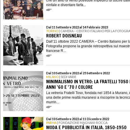
che un alito di vento potrebbe impedirci di uscire dall
ninfale e diventare farfa...
Dal 11 Settembre 2022 al 14 Febbraio 2023
TORINO
| CAMERA – CENTRO ITALIANO PER LA FOTOGRA
ROBERT DOISNEAU
Dall’11 ottobre 2022 CAMERA – Centro Italiano per l
Fotografia propone la grande retrospettiva sul maest
francese R...
Dal 10 Settembre 2022 al 25 Settembre 2022
MILANO
| SEDI VARIE
MINIMALISMO IN VETRO: LA FRATELLI TOSO 
ANNI '60 E '70 / COLORE
La vetreria Fratelli Toso, fondata nel 1854 a Murano, 
una delle prime realtà muranesi a riscoprire la tecnic
murrin...
Dal 10 Settembre 2022 al 11 Dicembre 2022
PARMA
| FONDAZIONE MAGNANI-ROCCA
MODA E PUBBLICITÁ IN ITALIA. 1850-1950