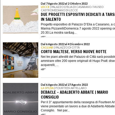
Dal 7 Agosto 2022 al 2 Ottobre 2022
LECCE
| PALAZZO D’ELIA DI CASARANO / MUSEO
CASTROMEDIANO DI LECCE
DUE PROGETTI ESPOSITIVI DEDICATI A TARS
IN SALENTO
Progetto espositivo di Palazzo D’Elia a Casarano, a c
Marina PizzarelliDomenica 7 agosto 2022 opening o
20.30.La mostra sar&ag...
Dal 6 Agosto 2022 al 4 Dicembre 2022
CAGLIARI
| PALAZZO DI CITTÀ
CORTO MALTESE. VERSO NUOVE ROTTE
Nei tre piani allestiti del Palazzo di Città sarà possibi
ammirare oltre 200 opere originali di Hugo Pratt: dise
acquerelli, ...
Dal 6 Agosto 2022 al 27 Agosto 2022
LA SPEZIA
| FOURTEEN ARTELLARO
DEBACLE - ADALBERTO ABBATE | MARIO
CONSIGLIO
Per il 3° appuntamento della rassegna di Fourteen Ar
viene presentato un lavoro a due di Adalberto Abbate
Consiglio. Nel par...