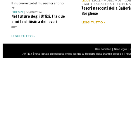
LECCE
| LECCE – MUSEO MUST I CO
Il nuovo volto del museo fiorentino
– GALLERIA NAZIONALE DI COSENZ
Tesori nascosti della Galleri
">
FIRENZE
| 06/08/2026
Borghese
Nel futuro degli Uffizi. Tra due
anni la chiusura dei lavori
LEGGI TUTTO >
LEGGI TUTTO >
|
|
Dati societari
Note legali
ARTE.it è una testata giornalistica online iscritta al Registro della Stampa presso il Trib