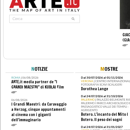
GIA
(GI
N
OTIZIE
M
OSTRE
ROMA
| 06/08/2026
Dal 30/07/2026 al 01/11/2026
ARTE.it media partner de "I
VERONA
| CENTRO INTERNAZIONAL
FOTOGRAFIA SCAVI SCALIGERI
GRANDI MAESTRI" di KUBLAI Film
Dorothea Lange
Dal 24/07/2026 al 31/10/2026
PALERMO
| PALAZZO BELMONTE RIS
06/08/2026
PALERMO I PARCO ARCHEOLOGICO 
I Grandi Maestri: da Caravaggio
PAESAGGISTICO VALLE DEI TEMPLI -
a Herzog, cinque appuntamenti
AGRIGENTO
Botero. L’incanto del Mito I
al cinema con i giganti
Botero. Il peso dei sogni
dell'immaginario
Dal 24/07/2026 al 31/01/2027