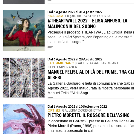
Dal 6 Agosto 2022 al 31 Agosto 2022
SIRACUSA
| LIQUID ART SYSTEM ORTIGIA
#THEARTWALL 2022 - ELISA ANFUSO. LA
MALINCONIA DEL SOGNO
Prosegue il progetto THEARTWALL ad Ortigia, nella
sede Liquid Art System, con l’opening della mostra “
malinconia del sogno”...
Dal 6 Agosto 2022 al 28 Agosto 2022
SAN GIMIGNANO
| GALLERIA GAGLIARDI - ARTE
CONTEMPORANEA
MANUEL FELISI. AL DI LÀ DEL FIUME, TRA GLI
ALBERI
La Galleria Gagliardi è lieta di comunicare che Sabat
Agosto 2022, verrà inaugurata la mostra personale di
Manuel Felisi "Al di l&agr...
Dal 6 Agosto 2022 al 10 Settembre 2022
ORTISEI
| GALLERIA DORIS GHETTA
PIETRO MORETTI. IL ROSSORE DELL’ASINO
In occasione di GARASC presso la Galleria Doris Ghe
Pietro Moretti (Roma, 1996) presenta Il rossore dell’a
una mostra personale in cui ...