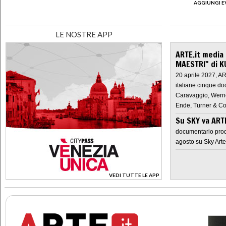
AGGIUNGI E
LE NOSTRE APP
ARTE.it media
MAESTRI" di K
20 aprile 2027, A
italiane cinque do
Caravaggio, Werne
Ende, Turner & Co
Su SKY va AR
documentario prod
agosto su Sky Arte
VEDI TUTTE LE APP
>