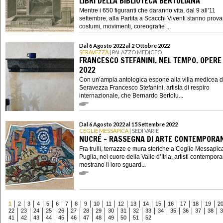
LIBRI DELLA BIBLIOTECA BERTOLIANA
Mentre i 650 figuranti che daranno vita, dal 9 all’11
settembre, alla Partita a Scacchi Viventi stanno prov
costumi, movimenti, coreografie ...
Dal 6 Agosto 2022 al 2 Ottobre 2022
SERAVEZZA
| PALAZZO MEDICEO
FRANCESCO STEFANINI. NEL TEMPO. OPERE
2022
Con un’ampia antologica espone alla villa medicea d
Seravezza Francesco Stefanini, artista di respiro
internazionale, che Bernardo Bertolu...
Dal 6 Agosto 2022 al 15 Settembre 2022
CEGLIE MESSAPICA
| SEDI VARIE
NUCRÉ - RASSEGNA DI ARTE CONTEMPORA
Fra trulli, terrazze e mura storiche a Ceglie Messapica
Puglia, nel cuore della Valle d’Itria, artisti contempor
mostrano il loro sguard...
1
2
3
4
5
6
7
8
9
10
11
12
13
14
15
16
17
18
19
2
22
23
24
25
26
27
28
29
30
31
32
33
34
35
36
37
38
3
41
42
43
44
45
46
47
48
49
50
51
52