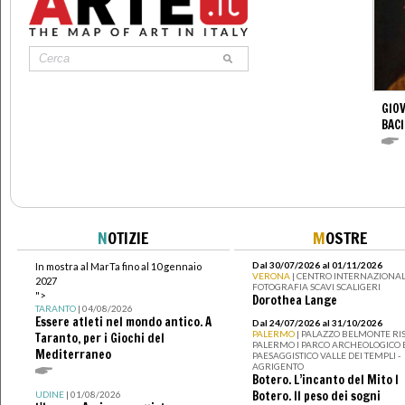
GIOV
BACI
N
OTIZIE
M
OSTRE
Dal 30/07/2026 al 01/11/2026
In mostra al MarTa fino al 10 gennaio
VERONA
| CENTRO INTERNAZIONAL
2027
FOTOGRAFIA SCAVI SCALIGERI
">
Dorothea Lange
TARANTO
| 04/08/2026
Essere atleti nel mondo antico. A
Dal 24/07/2026 al 31/10/2026
PALERMO
| PALAZZO BELMONTE RIS
Taranto, per i Giochi del
PALERMO I PARCO ARCHEOLOGICO 
Mediterraneo
PAESAGGISTICO VALLE DEI TEMPLI -
AGRIGENTO
Botero. L’incanto del Mito I
Botero. Il peso dei sogni
UDINE
| 01/08/2026