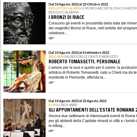
Dal 10 Agosto 2022 al 23 Ottobre 2022
REGGIO DI CALABRIA
| MUSEO ARCHEOLOGICO NAZION
REGGIO CALABRIA
I BRONZI DI RIACE
Crescono gli eventi in prossimità della data del rinv
dei magnifici Bronzi di Riace, nell’ambito del progr
celebrare...
Dal 10 Agosto 2022 al 4 Settembre 2022
PESCARA
| MUSEO DELLE GENTI D'ABRUZZO
ROBERTO TOMASSETTI. PERSONALE
L'amore per la luce e quello per il colore: la produzio
artistica di Roberto Tomassetti, nato a Chieti ma da 
residente in Piemonte, affonda le...
Dal 10 Agosto 2022 al 23 Agosto 2022
ROMA
| SEDI VARIE
GLI APPUNTAMENTI DELL’ESTATE ROMANA 
Ancora due settimane di interessanti eventi di Roma 
per gli abitanti della Capitale rimasti in città e i turisti d
le et&ag...