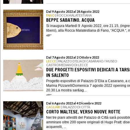
Dal 9 Agosto 2022 al 28 Agosto 2022
FANO
| ROCCA MALATESTIANA
BEPPE SABATINO. ACQUA
Si inaugura Martedì 9 Agosto 2022, ore 21.15, (ingr
libero), alla Rocca Malatestiana di Fano, “ACQUA “, mo
Dal 7 Agosto 2022 al 2 Ottobre 2022
LECCE
| PALAZZO D’ELIA DI CASARANO / MUSEO
CASTROMEDIANO DI LECCE
DUE PROGETTI ESPOSITIVI DEDICATI A TARS
IN SALENTO
Progetto espositivo di Palazzo D’Elia a Casarano, a c
Marina PizzarelliDomenica 7 agosto 2022 opening o
20.30.La mostra sar&ag...
Dal 6 Agosto 2022 al 4 Dicembre 2022
CAGLIARI
| PALAZZO DI CITTÀ
CORTO MALTESE. VERSO NUOVE ROTTE
Nei tre piani allestiti del Palazzo di Città sarà possibi
ammirare oltre 200 opere originali di Hugo Pratt: dise
acquerelli, ...