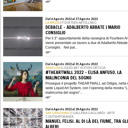
Dal 6 Agosto 2022 al 27 Agosto 2022
LA SPEZIA
| FOURTEEN ARTELLARO
DEBACLE - ADALBERTO ABBATE | MARIO
CONSIGLIO
Per il 3° appuntamento della rassegna di Fourteen Ar
viene presentato un lavoro a due di Adalberto Abbate
Consiglio. Nel par...
Dal 6 Agosto 2022 al 31 Agosto 2022
SIRACUSA
| LIQUID ART SYSTEM ORTIGIA
#THEARTWALL 2022 - ELISA ANFUSO. LA
MALINCONIA DEL SOGNO
Prosegue il progetto THEARTWALL ad Ortigia, nella
sede Liquid Art System, con l’opening della mostra “
malinconia del sogno”...
Dal 6 Agosto 2022 al 28 Agosto 2022
SAN GIMIGNANO
| GALLERIA GAGLIARDI - ARTE
CONTEMPORANEA
MANUEL FELISI. AL DI LÀ DEL FIUME, TRA GLI
ALBERI