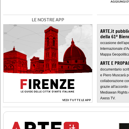
AGGIUNGI E
LE NOSTRE APP
ARTE.it pubbli
della 61ª Bien
occasione dell'ape
Internazionale d'A
Mappa Geopolitica
ARTE E PROPAG
documentario scrit
e Piero Muscarà pe
collaborazione con
grazie all'accordo 
Mediawan Rights c
Axess TV.
VEDI TUTTE LE APP
>