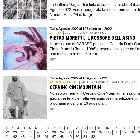
La Galleria Gagliardi è lieta di comunicare che Sabat
Agosto 2022, verrà inaugurata la mostra personale di
Manuel Felisi "Al di l&agr...
Dal 6 Agosto 2022 al 10 Settembre 2022
ORTISEI
| GALLERIA DORIS GHETTA
PIETRO MORETTI. IL ROSSORE DELL’ASINO
In occasione di GARASC presso la Galleria Doris Ghe
Pietro Moretti (Roma, 1996) presenta Il rossore dell’a
una mostra personale in cui ...
Dal 6 Agosto 2022 al 13 Agosto 2022
VALTOURNENCHE
| BREUIL-CERVINIA E VALTOURNENCH
CERVINO CINEMOUNTAIN
Non solo cinema. Il Cervino CineMountain si trasform
agorà per le arti e nella venticinquesima edizione, in
programma dal 6 al 13 agosto a ...
1
2
3
4
5
6
7
8
9
10
11
12
13
14
15
16
17
18
19
2
22
23
24
25
26
27
28
29
30
31
32
33
34
35
36
37
38
3
41
42
43
44
45
46
47
48
49
50
51
52