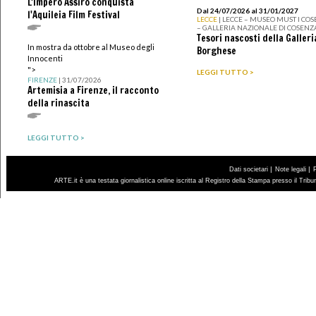
L'Impero Assiro conquista
Dal 24/07/2026 al 31/01/2027
l'Aquileia Film Festival
LECCE
| LECCE – MUSEO MUST I CO
– GALLERIA NAZIONALE DI COSENZ
Tesori nascosti della Galleri
In mostra da ottobre al Museo degli
Borghese
Innocenti
">
LEGGI TUTTO >
FIRENZE
| 31/07/2026
Artemisia a Firenze, il racconto
della rinascita
LEGGI TUTTO >
|
|
Dati societari
Note legali
ARTE.it è una testata giornalistica online iscritta al Registro della Stampa presso il Trib