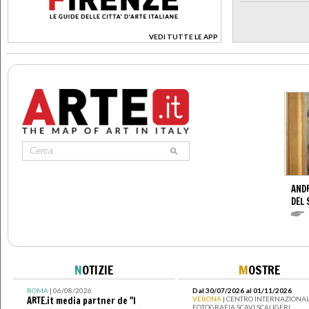
VEDI TUTTE LE APP
>
AND
DEL 
N
OTIZIE
M
OSTRE
ROMA
| 06/08/2026
Dal 30/07/2026 al 01/11/2026
ARTE.it media partner de "I
VERONA
| CENTRO INTERNAZIONAL
FOTOGRAFIA SCAVI SCALIGERI