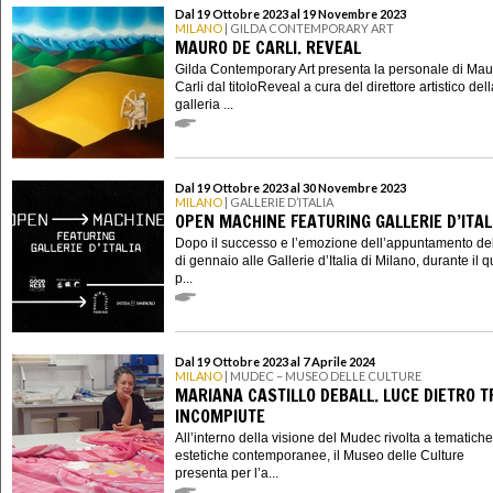
Dal 19 Ottobre 2023 al 19 Novembre 2023
MILANO
| GILDA CONTEMPORARY ART
MAURO DE CARLI. REVEAL
Gilda Contemporary Art presenta la personale di Ma
Carli dal titoloReveal a cura del direttore artistico del
galleria ...
Dal 19 Ottobre 2023 al 30 Novembre 2023
MILANO
| GALLERIE D’ITALIA
OPEN MACHINE FEATURING GALLERIE D’ITAL
Dopo il successo e l’emozione dell’appuntamento d
di gennaio alle Gallerie d’Italia di Milano, durante il q
p...
Dal 19 Ottobre 2023 al 7 Aprile 2024
MILANO
| MUDEC – MUSEO DELLE CULTURE
MARIANA CASTILLO DEBALL. LUCE DIETRO 
INCOMPIUTE
All’interno della visione del Mudec rivolta a tematich
estetiche contemporanee, il Museo delle Culture
presenta per l’a...