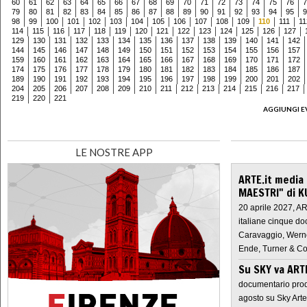
60
61
62
63
64
65
66
67
68
69
70
71
72
73
74
75
76
7
79
80
81
82
83
84
85
86
87
88
89
90
91
92
93
94
95
9
98
99
100
101
102
103
104
105
106
107
108
109
110
111
11
114
115
116
117
118
119
120
121
122
123
124
125
126
127
129
130
131
132
133
134
135
136
137
138
139
140
141
142
144
145
146
147
148
149
150
151
152
153
154
155
156
157
159
160
161
162
163
164
165
166
167
168
169
170
171
172
174
175
176
177
178
179
180
181
182
183
184
185
186
187
189
190
191
192
193
194
195
196
197
198
199
200
201
202
204
205
206
207
208
209
210
211
212
213
214
215
216
217
219
220
221
AGGIUNGI E
LE NOSTRE APP
ARTE.it media
MAESTRI" di K
20 aprile 2027, A
italiane cinque do
Caravaggio, Werne
Ende, Turner & Co
Su SKY va AR
documentario prod
agosto su Sky Arte