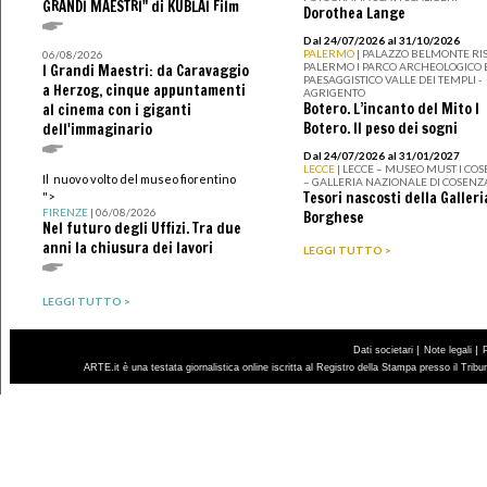
GRANDI MAESTRI" di KUBLAI Film
Dorothea Lange
Dal 24/07/2026 al 31/10/2026
PALERMO
| PALAZZO BELMONTE RIS
06/08/2026
PALERMO I PARCO ARCHEOLOGICO 
I Grandi Maestri: da Caravaggio
PAESAGGISTICO VALLE DEI TEMPLI -
a Herzog, cinque appuntamenti
AGRIGENTO
Botero. L’incanto del Mito I
al cinema con i giganti
Botero. Il peso dei sogni
dell'immaginario
Dal 24/07/2026 al 31/01/2027
LECCE
| LECCE – MUSEO MUST I CO
Il nuovo volto del museo fiorentino
– GALLERIA NAZIONALE DI COSENZ
Tesori nascosti della Galleri
">
FIRENZE
| 06/08/2026
Borghese
Nel futuro degli Uffizi. Tra due
anni la chiusura dei lavori
LEGGI TUTTO >
LEGGI TUTTO >
|
|
Dati societari
Note legali
ARTE.it è una testata giornalistica online iscritta al Registro della Stampa presso il Trib