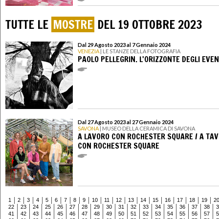
TUTTE LE
MOSTRE
DEL 19 OTTOBRE 2023
Dal 29 Agosto 2023 al 7 Gennaio 2024
VENEZIA
| LE STANZE DELLA FOTOGRAFIA
PAOLO PELLEGRIN. L'ORIZZONTE DEGLI EVEN
Dal 27 Agosto 2023 al 27 Gennaio 2024
SAVONA
| MUSEO DELLA CERAMICA DI SAVONA
A LAVORO CON ROCHESTER SQUARE / A TA
CON ROCHESTER SQUARE
1
2
3
4
5
6
7
8
9
10
11
12
13
14
15
16
17
18
19
2
22
23
24
25
26
27
28
29
30
31
32
33
34
35
36
37
38
3
41
42
43
44
45
46
47
48
49
50
51
52
53
54
55
56
57
5