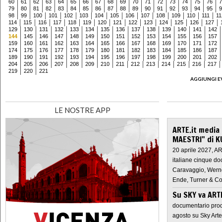
60
61
62
63
64
65
66
67
68
69
70
71
72
73
74
75
76
7
79
80
81
82
83
84
85
86
87
88
89
90
91
92
93
94
95
9
98
99
100
101
102
103
104
105
106
107
108
109
110
111
11
114
115
116
117
118
119
120
121
122
123
124
125
126
127
129
130
131
132
133
134
135
136
137
138
139
140
141
142
144
145
146
147
148
149
150
151
152
153
154
155
156
157
159
160
161
162
163
164
165
166
167
168
169
170
171
172
174
175
176
177
178
179
180
181
182
183
184
185
186
187
189
190
191
192
193
194
195
196
197
198
199
200
201
202
204
205
206
207
208
209
210
211
212
213
214
215
216
217
219
220
221
AGGIUNGI E
LE NOSTRE APP
ARTE.it media
MAESTRI" di K
20 aprile 2027, A
italiane cinque do
Caravaggio, Werne
Ende, Turner & Co
Su SKY va AR
documentario prod
agosto su Sky Arte