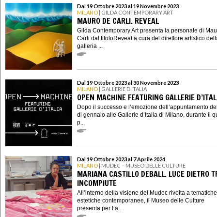
Dal 19 Ottobre 2023 al 19 Novembre 2023
MILANO
| GILDA CONTEMPORARY ART
MAURO DE CARLI. REVEAL
Gilda Contemporary Art presenta la personale di Ma
Carli dal titoloReveal a cura del direttore artistico del
galleria ...
Dal 19 Ottobre 2023 al 30 Novembre 2023
MILANO
| GALLERIE D’ITALIA
OPEN MACHINE FEATURING GALLERIE D’ITAL
Dopo il successo e l’emozione dell’appuntamento d
di gennaio alle Gallerie d’Italia di Milano, durante il q
p...
Dal 19 Ottobre 2023 al 7 Aprile 2024
MILANO
| MUDEC – MUSEO DELLE CULTURE
MARIANA CASTILLO DEBALL. LUCE DIETRO 
INCOMPIUTE
All’interno della visione del Mudec rivolta a tematich
estetiche contemporanee, il Museo delle Culture
presenta per l’a...