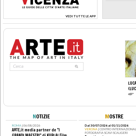
VEDI TUTTE LE APP
>
LUCA
(LUC
N
OTIZIE
M
OSTRE
ROMA
| 06/08/2026
Dal 30/07/2026 al 01/11/2026
ARTE.it media partner de "I
VERONA
| CENTRO INTERNAZIONAL
FOTOGRAFIA SCAVI SCALIGERI
GRANDI MAESTRI" di KUBLAI Film