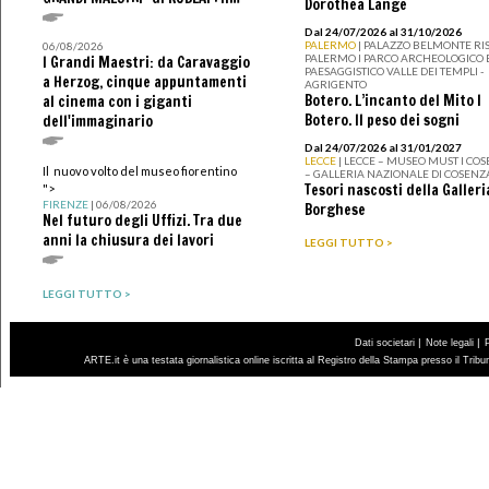
Dorothea Lange
Dal 24/07/2026 al 31/10/2026
PALERMO
| PALAZZO BELMONTE RIS
06/08/2026
PALERMO I PARCO ARCHEOLOGICO 
I Grandi Maestri: da Caravaggio
PAESAGGISTICO VALLE DEI TEMPLI -
a Herzog, cinque appuntamenti
AGRIGENTO
Botero. L’incanto del Mito I
al cinema con i giganti
Botero. Il peso dei sogni
dell'immaginario
Dal 24/07/2026 al 31/01/2027
LECCE
| LECCE – MUSEO MUST I CO
Il nuovo volto del museo fiorentino
– GALLERIA NAZIONALE DI COSENZ
Tesori nascosti della Galleri
">
FIRENZE
| 06/08/2026
Borghese
Nel futuro degli Uffizi. Tra due
anni la chiusura dei lavori
LEGGI TUTTO >
LEGGI TUTTO >
|
|
Dati societari
Note legali
ARTE.it è una testata giornalistica online iscritta al Registro della Stampa presso il Trib