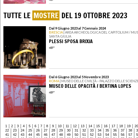
TUTTE LE
MOSTRE
DEL 19 OTTOBRE 2023
Dal 9 Giugno 2023 al 7 Gennaio 2024
BRESCIA
| AREA ARCHEOLOGICA DEL CAPITOLIUM / MUS
SANTA GIULIA
PLESSI SPOSA BRIXIA
Dal 6 Giugno 2023 al 5 Novembre 2023
ROMA
| MUSEO DELLE CIVILTÀ – PALAZZO DELLE SCIENZ
MUSEO DELLE OPACITÀ / BERTINA LOPES
1
2
3
4
5
6
7
8
9
10
11
12
13
14
15
16
17
18
19
2
22
23
24
25
26
27
28
29
30
31
32
33
34
35
36
37
38
3
41
42
43
44
45
46
47
48
49
50
51
52
53
54
55
56
57
5